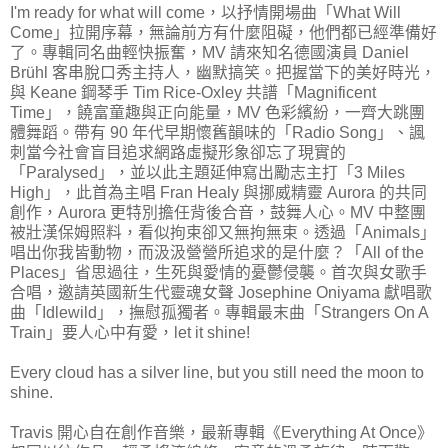
I'm ready for what will come，以抒情開場曲「What Will
Come」拉開序幕，無論前方有什麼阻礙，他們都已經準備好
了。專輯同名曲輕快振奮，MV 請來知名德國演員 Daniel
Brühl 客串脫口秀主持人，幽默搞笑。把握當下的美好時光，
與 Keane 鋼琴手 Tim Rice-Oxley 共譜「Magnificent
Time」，饒富童趣與正向能量，MV 色彩繽紛，一齊大跳團
體舞蹈。帶有 90 年代早期懷舊韻味的「Radio Song」、諷
刺當今社會盲目追求網路虛擬形象卻忘了現實的
「Paralysed」，並以此主題延伸寫出勵志主打「3 Miles
High」，此首為主唱 Fran Healy 與挪威精靈 Aurora 的共同
創作，Aurora 更特別擔任背後合音，鼓舞人心。MV 中整團
被壯漢保姆照料，看似拘束卻又無拘無束。透過「Animals」
唱出你我皆動物，而汲汲營營所追求的是什麼？「All of the
Places」省思過往，生死與愛情的憂鬱侵襲。首次與女歌手
合唱，邀請英國新生代靈魂女聲 Josephine Oniyama 獻唱歌
曲「Idlewild」，撫慰孤獨者。專輯最末曲「Strangers On A
Train」要人心中有愛，let it shine!
Every cloud has a silver line, but you still need the moon to
shine.
Travis 開心自在創作音樂，最新專輯《Everything At Once》