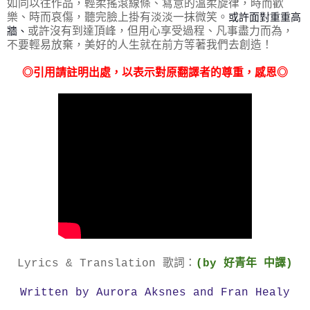
如同以往作品，輕柔搖滾線條、寫意的溫柔旋律，時而歡
樂、時而哀傷，聽完臉上掛有淡淡一抹微笑。
或許面對重重高
牆、
或許沒有到達頂峰，但用心享受過程、凡事盡力而為，
不要輕易放棄，美好的人生就在前方等著我們去創造！
◎引用請註明出處，以表示對原翻譯者的尊重，感恩◎
Lyrics & Translation 歌詞：
(by 好青年 中譯)
Written by Aurora Aksnes and Fran Healy