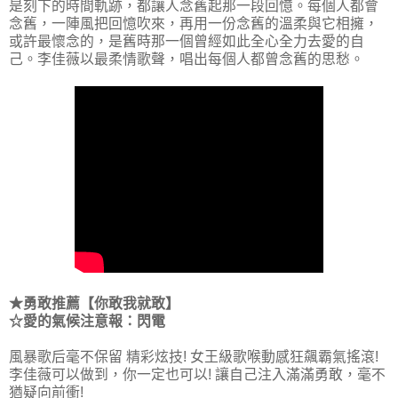
是刻下的時間軌跡，都讓人念舊起那一段回憶。每個人都會
念舊，一陣風把回憶吹來，再用一份念舊的溫柔與它相擁，
或許最懷念的，是舊時那一個曾經如此全心全力去愛的自
己。李佳薇以最柔情歌聲，唱出每個人都曾念舊的思愁。
★勇敢推薦【你敢我就敢】
☆愛的氣候注意報：閃電
風暴歌后毫不保留 精彩炫技! 女王級歌喉動感狂飆霸氣搖滾!
李佳薇可以做到，你一定也可以! 讓自己注入滿滿勇敢，毫不
猶疑向前衝!