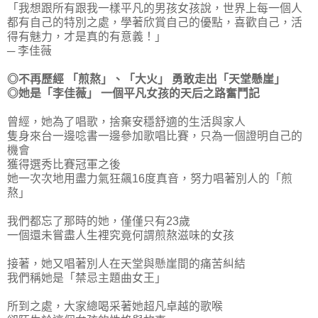
「我想跟所有跟我一樣平凡的男孩女孩說，世界上每一個人
都有自己的特別之處，學著欣賞自己的優點，喜歡自己，活
得有魅力，才是真的有意義！」
─ 李佳薇
◎不再歷經 「煎熬」、「大火」 勇敢走出「天堂懸崖」
◎她是「李佳薇」 一個平凡女孩的天后之路奮鬥記
曾經，她為了唱歌，捨棄安穩舒適的生活與家人
隻身來台一邊唸書一邊參加歌唱比賽，只為一個證明自己的
機會
獲得選秀比賽冠軍之後
她一次次地用盡力氣狂飆16度真音，努力唱著別人的「煎
熬」
我們都忘了那時的她，僅僅只有23歲
一個還未嘗盡人生裡究竟何謂煎熬滋味的女孩
接著，她又唱著別人在天堂與懸崖間的痛苦糾結
我們稱她是「禁忌主題曲女王」
所到之處，大家總喝采著她超凡卓越的歌喉