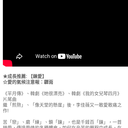
★成長推薦: 【鍊愛】
☆愛的氣候注意報：驟雨
《羋月傳》、韓劇《她很漂亮》、韓劇《我的女兒琴四月》
片尾曲
繼「煎熬」、「像天堂的懸崖」後，李佳薇又一敢愛敢痛之
作!
苦「戀」、磨「練」、鎖「鍊」，也是千錘百「鍊」，一首
鍊愛，傳達愛情的各種體會，如何在辛苦的歷程中成長，在