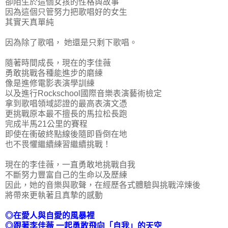
卻陌生於這個女孩的性格與故事
因為這個只管努力把歌唱好的女生
其實天真單純
因為除了歌唱， 她還是只剩下歌唱。
隨著時間成長，現在的李佳薇
勇敢挑戰各種能進步的磨練
像是進修電影表演學訓練
以及進行Rockschool國際音樂表演藝術檢定
拿到歌唱領域認證的最高表演文憑
更挑戰原本最不擅長的馬拉松長跑
完成半馬21公里的賽程
即使在衝破終點線後隨即昏倒在地
也不畏懼繼續練習繼續挑戰！
現在的李佳薇，一直勇敢地挑戰自我
不斷努力豐富自己的生命以及歷練
因此，她的音樂與歌聲，在經歷各式體驗與挑戰淬煉後
將帶來更執著且真摯的感動
◎在愛人與自愛的風暴裡
◎跟著李佳薇 一起勇敢飛向「自我」的天空