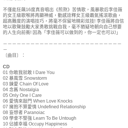
不僅能狂飆16度真音唱出《煎熬》苦情歌，風暴歌后李佳薇
的女王級歌喉將再顯神威，動感詮釋女王級霸氣搖滾歌曲，
超高難度的演唱技巧，將毫不保留地精彩炫技! 李佳薇將自信
地以歌聲鼓勵大家勇敢挑戰自我，毫不猶疑地朝向自己想要
的人生向前衝! 因為「李佳薇可以做到的，你一定也可以!」
－－－－－－－－－－－－－－－－－－－－－－－－－－
－
〔曲目〕：
CD
01
你敢我就敢 I Dare You
02
暴風雪 Snowstorm
03
鍊愛 Chain Of Love
04
念舊 Nostalgia
05
Only One I Care
06
愛情來敲門 When Love Knocks
07
擁抱不算愛情 Undefined Relationship
08
妄想者 Paranoiac
09
學會不堅強 Learn To Be Untough
10
佔據幸福 Occupy Happiness