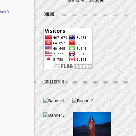
技術提供：
Blogger
.
ade)
ONLINE
COLLECITON