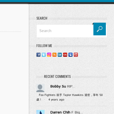
SEARCH
FOLLOW ME
RECENT COMMENTS
Bobby Su
RIP...
Foo Fighters 鼓手 Taylor Hawkins 過世，享年 50
歲！
·
4 years ago
Darren Chih
F Big...