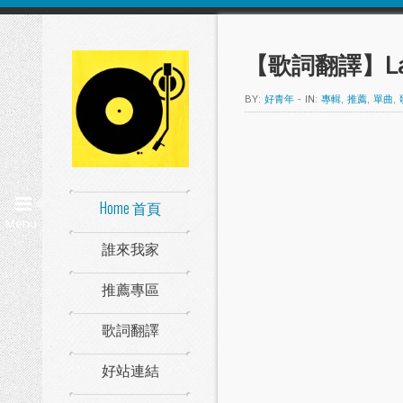
【歌詞翻譯】Lady 
BY:
好青年
-
IN:
專輯
,
推薦
,
單曲
,
Home 首頁
Menu
誰來我家
推薦專區
歌詞翻譯
好站連結