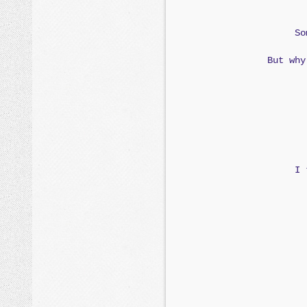
So
But why
I 