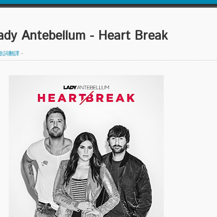
Antebellum - Heart Break
歌詞翻譯
-