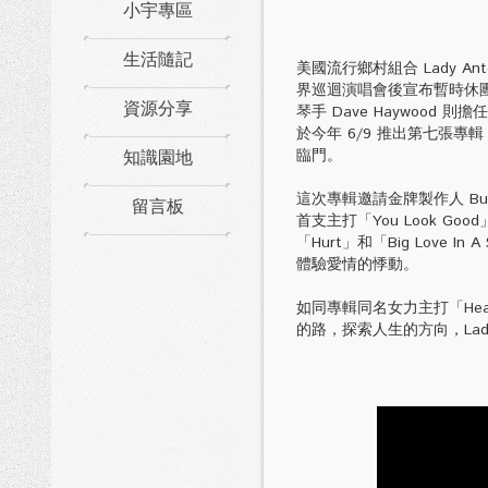
小宇專區
生活隨記
美國流行鄉村組合 Lady A
界巡迴演唱會後宣布暫時休團，男女
資源分享
琴手 Dave Haywood 
於今年 6/9 推出第七張專輯
知識園地
臨門。
這次專輯邀請金牌製作人 Bu
留言板
首支主打「You Look Goo
「Hurt」和「Big Love 
體驗愛情的悸動。
如同專輯同名女力主打「He
的路，探索人生的方向，Lady 