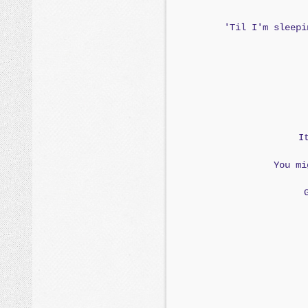
'Til I'm sleepi
I
You mi