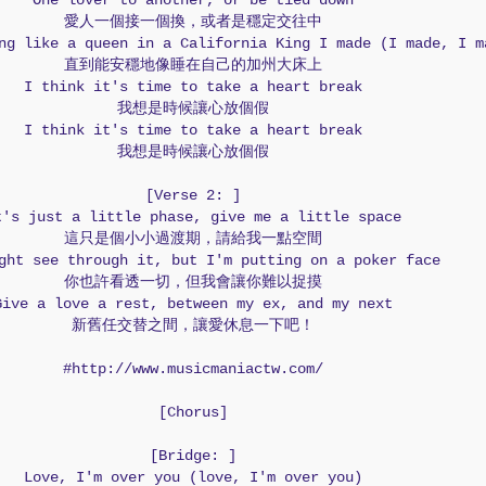
One lover to another, or be tied down
愛人一個接一個換，或者是穩定交往中
ng like a queen in a California King I made (I made, I m
直到能安穩地像睡在自己的加州大床上
I think it's time to take a heart break
我想是時候讓心放個假
I think it's time to take a heart break
我想是時候讓心放個假
[Verse 2: ]
t's just a little phase, give me a little space
這只是個小小過渡期，請給我一點空間
ght see through it, but I'm putting on a poker face
你也許看透一切，但我會讓你難以捉摸
Give a love a rest, between my ex, and my next
新舊任交替之間，讓愛休息一下吧！
#http://www.musicmaniactw.com/
[Chorus]
[Bridge: ]
Love, I'm over you (love, I'm over you)