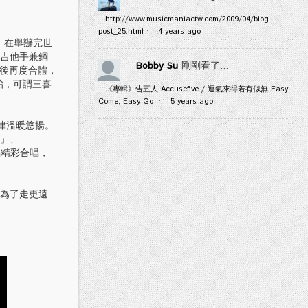
http://www.musicmaniactw.com/2009/04/blog-
post_25.html
·
4 years ago
期，在舉辦完世
輯，吉他手兼鋼
Bobby Su
剛剛看了...
充電後再度合體，
胞胎，可謂三喜
《專輯》告五人 Accusefive / 運氣來得若有似無 Easy
Come, Easy Go
·
5 years ago
旋律溫暖悠揚。
t」、
主唱精彩合唱，
是為了走更遠