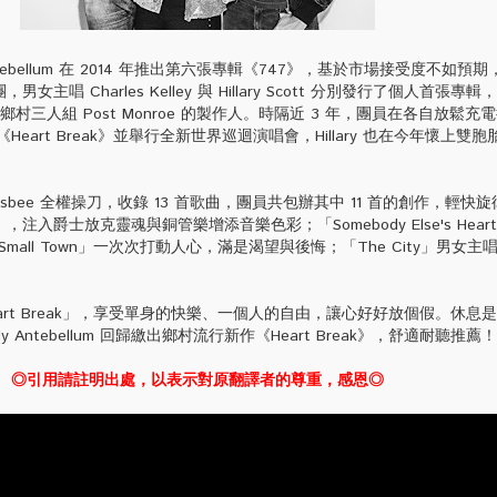
ntebellum 在 2014 年推出第六張專輯《747》，基於市場接受度不如預
主唱 Charles Kelley 與 Hillary Scott 分別發行了個人首張專
則擔任鄉村三人組 Post Monroe 的製作人。時隔近 3 年，團員在各自放鬆
《Heart Break》並舉行全新世界巡迴演唱會，Hillary 也在今年懷上雙
sbee 全權操刀，收錄 13 首歌曲，團員共包辦其中 11 首的創作，輕快
d」，注入爵士放克靈魂與銅管樂增添音樂色彩；「Somebody Else's Hear
In A Small Town」一次次打動人心，滿是渴望與後悔；「The City」男女
art Break」，享受單身的快樂、一個人的自由，讓心好好放個假。休息
Antebellum 回歸繳出鄉村流行新作《Heart Break》，舒適耐聽推薦！
◎引用請註明出處，以表示對原翻譯者的尊重，感恩◎