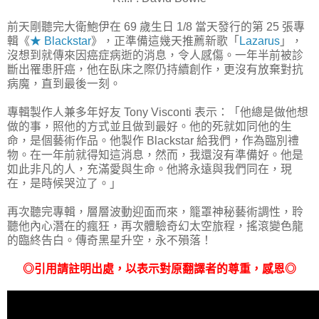
前天剛聽完大衛鮑伊在 69 歲生日 1/8 當天發行的第 25 張專
輯《
★ Blackstar
》，正準備這幾天推薦新歌「
Lazarus
」，
沒想到就傳來因癌症病逝的消息，令人感傷。一年半前被診
斷出罹患肝癌，他在臥床之際仍持續創作，更沒有放棄對抗
病魔，直到最後一刻。
專輯製作人兼多年好友 Tony Visconti 表示：「他總是做他想
做的事，照他的方式並且做到最好。他的死就如同他的生
命，是個藝術作品。他製作 Blackstar 給我們，作為臨別禮
物。在一年前就得知這消息，然而，我還沒有準備好。他是
如此非凡的人，充滿愛與生命。他將永遠與我們同在，現
在，是時候哭泣了。」
再次聽完專輯，層層波動迎面而來，籠罩神秘藝術調性，聆
聽他內心潛在的瘋狂，再次體驗奇幻太空旅程，搖滾變色龍
的臨終告白。傳奇黑星升空，永不殞落！
◎引用請註明出處，以表示對原翻譯者的尊重，感恩◎