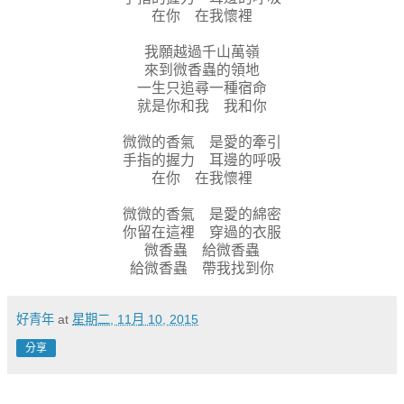
在你 在我懷裡
我願越過千山萬嶺
來到微香蟲的領地
一生只追尋一種宿命
就是你和我 我和你
微微的香氣 是愛的牽引
手指的握力 耳邊的呼吸
在你 在我懷裡
微微的香氣 是愛的綿密
你留在這裡 穿過的衣服
微香蟲 給微香蟲
給微香蟲 帶我找到你
好青年
at
星期二, 11月 10, 2015
分享