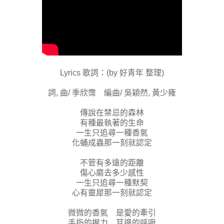
Lyrics 歌詞：(by 好青年 整理)
詞, 曲/ 季欣霈 編曲/ 吳穎然, 黃少雍
傳說在禁忌的森林
有種最執著的生命
一生只追尋一種香氣
化蛹成蟲那一刻就認定
不管有多遠的距離
傷心磨去多少感性
一生只追尋一種默契
心有靈犀那一刻就認定
微微的香氣 是愛的牽引
手指的握力 耳邊的呼吸