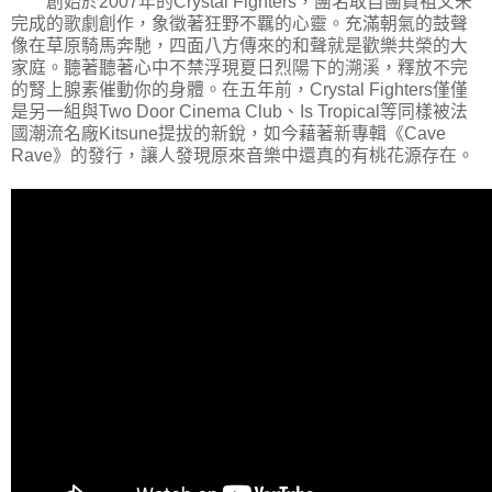
創始於2007年的Crystal Fighters，團名取自團員祖父未
完成的歌劇創作，象徵著狂野不羈的心靈。充滿朝氣的鼓聲
像在草原騎馬奔馳，四面八方傳來的和聲就是歡樂共榮的大
家庭。聽著聽著心中不禁浮現夏日烈陽下的溯溪，釋放不完
的腎上腺素催動你的身體。在五年前，Crystal Fighters僅僅
是另一組與Two Door Cinema Club、Is Tropical等同樣被法
國潮流名廠Kitsune提拔的新銳，如今藉著新專輯《Cave
Rave》的發行，讓人發現原來音樂中還真的有桃花源存在。