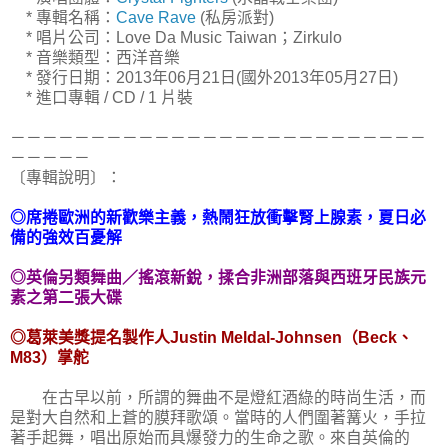
* 專輯名稱：
Cave Rave
(私房派對)
* 唱片公司：Love Da Music Taiwan；Zirkulo
* 音樂類型：西洋音樂
* 發行日期：2013年06月21日(國外2013年05月27日)
* 進口專輯 / CD / 1 片裝
－－－－－－－－－－－－－－－－－－－－－－－－－－
－－－－－
〔專輯說明〕：
◎席捲歐洲的新歡樂主義，熱鬧狂放衝擊腎上腺素，夏日必
備的強效百憂解
◎英倫另類舞曲／搖滾新銳，揉合非洲部落與西班牙民族元
素之第二張大碟
◎葛萊美獎提名製作人Justin Meldal-Johnsen（Beck、
M83）掌舵
在古早以前，所謂的舞曲不是燈紅酒綠的時尚生活，而
是對大自然和上蒼的膜拜歌頌。當時的人們圍著篝火，手拉
著手起舞，唱出原始而具爆發力的生命之歌。來自英倫的