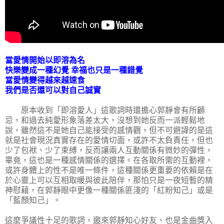
當愛情開始以即溶為名
快樂變成一種幻覺 幸福也只是一種錯覺
當愛情變得越來越速食
我們是否還可以對自己誠實
原本收到「即溶愛人」這歌詞時還擔心郭靜會有所顧
忌，和過去純愛形象落差太大，沒想到她反而一派輕鬆地
說，雖然這不是她自己能接受的感情觀，但不可避諱的是這
就是社會現況真實存在的愛情切面，或許不太負責任，但也
少了包袱、少了束縛，反而讓兩人互動關係有微妙的彈性，
畢竟，這也是一種感情關係的選擇。在各取所需的互動裡，
或許身體上的性不是唯一條件，這種關係更重要的依賴是在
於心靈上可以互相取暖與彼此陪伴，那怕只是一夜短暫的精
神慰藉，在郭靜眼中更像一種關係匪淺的「紅粉知己」或是
「藍顏知己」。
這麼爭議性十足的歌詞，邀來郭靜知心好友、也是金曲獎入