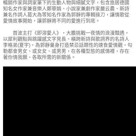
暢銷作家與詞家筆下的生動人物與細膩文字，包含旅居德國
知名女作家兼音樂人鄭華娟、小說家兼劇作家嚴云農、新詩
兼名作詞人葛大為等知名作家為郭靜的專輯操刀，讓情歌從
愛情故事開始，讓郭靜將不同的愛進行到底。
首波主打《即溶愛人》，大膽挑戰一夜情的浪漫豔遇，
以犀利觀點與跳躍感文字見長、橫跨新詩與歌詞界的名詩人
李格弟(夏宇)，為郭靜量身打造禁忌話題性的速食愛情觀，勾
勒都會男女、或女女、或男男，在各種型態的感情裡，存在
著你情我願、各取所需的新關係。