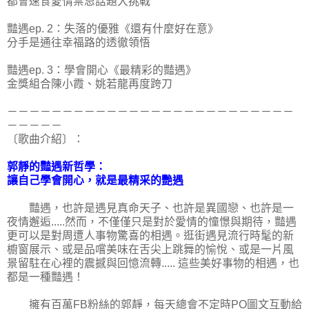
都會速食愛情禁忌話題大挑戰
豔遇ep. 2：失落的優雅《還有什麼好在意》
分手是通往幸福路的透徹領悟
豔遇ep. 3：學會開心《最精彩的豔遇》
金獎組合陳小霞、姚若龍再度跨刀
－－－－－－－－－－－－－－－－－－－－－－－－－－
－－－－－
〔歌曲介紹〕：
郭靜的豔遇新哲學：
讓自己學會開心，就是最精采的艷遇
豔遇，也許是遇見真命天子、也許是異國戀、也許是一
夜情邂逅.....然而，不僅僅只是對於愛情的憧憬與期待，豔遇
更可以是對周遭人事物驚喜的相遇。逛街遇見流行時髦的新
櫥窗展示、或是品嚐美味在舌尖上跳舞的愉悅、或是一片風
景留駐在心裡的震撼與回憶流轉..... 這些美好事物的相遇，也
都是一種豔遇！
擁有百萬FB粉絲的郭靜，每天總會不定時PO圖文互動給