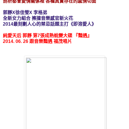
剖析都會愛情關係裡 各種真實存在的感情切面
郭靜X徐佳瑩X 李格弟
全新女力組合 擦撞音樂感官新火花
2014最刻劃人心的禁忌話題主打《即溶愛人》
純愛天后 郭靜 第7張成熟蛻變大碟 『豔遇』
2014. 06. 26 跟音樂豔遇 福茂唱片