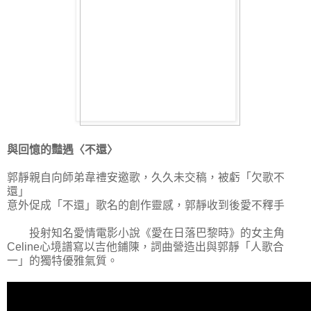
與回憶的豔遇〈不還〉
郭靜親自向師弟韋禮安邀歌，久久未交稿，被虧「欠歌不
還」
意外促成「不還」歌名的創作靈感，郭靜收到後愛不釋手
投射知名愛情電影小說《愛在日落巴黎時》的女主角
Celine心境譜寫以吉他鋪陳，詞曲營造出與郭靜「人歌合
一」的獨特優雅氣質。