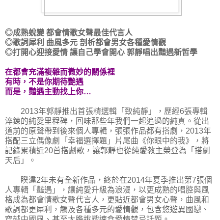
◎成熟蛻變 都會情歌女聲最佳代言人
◎歌詞犀利 曲風多元 剖析都會男女各種愛情觀
◎打開心迎接愛情 讓自己學會開心 郭靜唱出豔遇新哲學
在都會充滿複雜而微妙的關係裡
有時，不是你期待艷遇
而是，豔遇主動找上你…
2013年郭靜推出首張精選輯「致純靜」，歷經6張專輯
淬鍊的純愛里程碑，回味那些年我們一起追過的純真。從出
道前的原聲帶到後來個人專輯，張張作品都有搭劇，2013年
搭配三立偶像劇「幸福選擇題」片尾曲《你眼中的我》，將
記錄累積近20首搭劇歌，讓郭靜也從純愛教主榮登為「搭劇
天后」。
睽違2年未有全新作品，終於在2014年夏季推出第7張個
人專輯「豔遇」，讓純愛升級為浪漫，以更成熟的唱腔與風
格成為都會情歌女聲代言人，更貼近都會男女心聲，曲風和
歌詞都更犀利，觸及各種多元的愛情觀，包含悠遊異國戀、
穿越中國風、甚至大膽挑戰速食愛情禁忌話題。