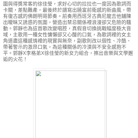
圍與得獎常客的徐佳瑩，求好心切的拉拉也一度因為歌詞而
卡關，差點難產，最後終於譜寫出饒富前衛感的新曲風，帶
有復古感的佛朗明哥節奏。前奏用西班牙古典尼龍吉他鋪陳
出曖昧又誘惑的氛圍，營造出禁忌關係裡浪漫卻又危險的騷
動。郭靜也為這首歌改變唱腔，真假音切換挑戰幅度極大音
域，主歌用一種女性慵懶卻又心酸的口氣，為歌詞裡的女主
角道盡這種感情裡的現實與無奈，副歌則改以個性、冷酷、
帶著警示的激昂口氣，為這種關係的冷漠與不安全感抱不
平。郭靜X李格弟X徐佳瑩的新女力組合，擦出音樂與文學邂
逅的火花！