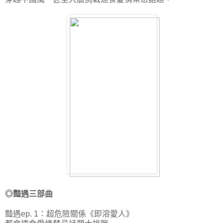
◎豔遇三部曲
豔遇ep. 1：超危險關係《即溶愛人》