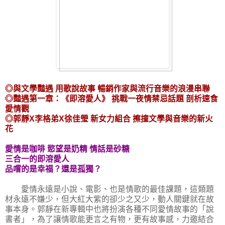
◎與文學豔遇 用歌說故事 暢銷作家與流行音樂的浪漫串聯
◎豔遇第一章：《即溶愛人》 挑戰一夜情禁忌話題 剖析速食
愛情觀
◎郭靜X李格弟X徐佳瑩 新女力組合 擦撞文學與音樂的新火
花
愛情是咖啡 慾望是奶精 情話是砂糖
三合一的即溶愛人
品嚐的是幸福？還是孤獨？
愛情永遠是小說、電影、也是情歌的最佳課題，這類題
材永遠不嫌少，但大紅大紫的卻少之又少，動人關鍵就在故
事本身。郭靜在新專輯中也將扮演各種不同愛情故事的「說
書者」，為了讓情歌能更言之有物，更有故事感，力邀結合