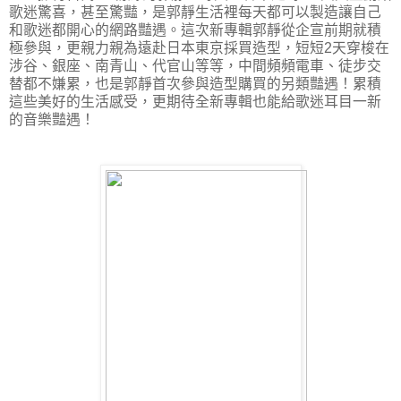
歌迷驚喜，甚至驚豔，是郭靜生活裡每天都可以製造讓自己
和歌迷都開心的網路豔遇。這次新專輯郭靜從企宣前期就積
極參與，更親力親為遠赴日本東京採買造型，短短2天穿梭在
涉谷、銀座、南青山、代官山等等，中間頻頻電車、徒步交
替都不嫌累，也是郭靜首次參與造型購買的另類豔遇！累積
這些美好的生活感受，更期待全新專輯也能給歌迷耳目一新
的音樂豔遇！