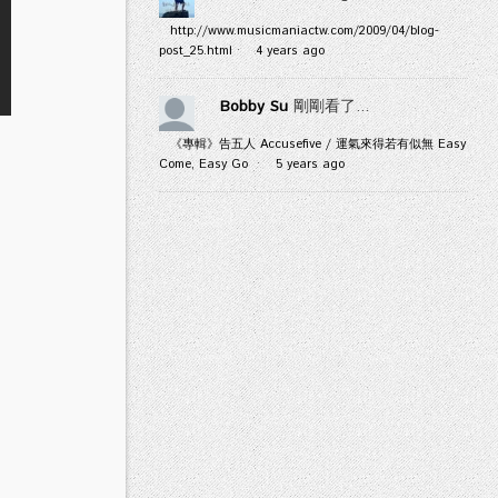
http://www.musicmaniactw.com/2009/04/blog-
post_25.html
·
4 years ago
Bobby Su
剛剛看了...
《專輯》告五人 Accusefive / 運氣來得若有似無 Easy
Come, Easy Go
·
5 years ago