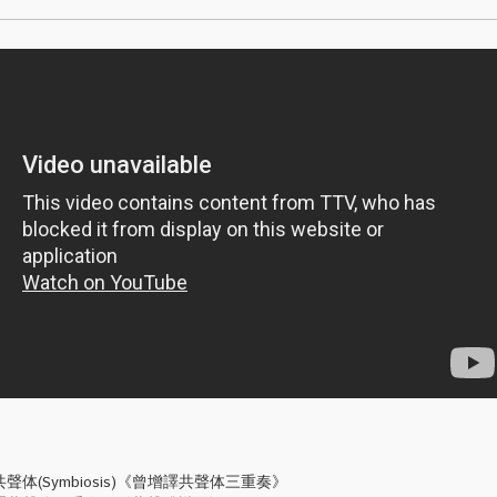
体(Symbiosis)《曾增譯共聲体三重奏》