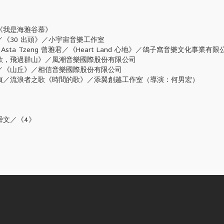
《我是海雅谷慕》
《30 出頭》／小宇宙音樂工作室
Asta Tzeng 曾雅君／《Heart Land 心地》／鴿子窩音樂文化事業有限
歌，飛過群山》／風潮音樂國際股份有限公司
／《山丘》／相信音樂國際股份有限公司
貞／流浪者之歌《時間的歌》／添翼創越工作室（導演：何男宏）
舜文／《4》