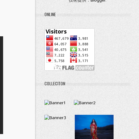
技術提供：
Blogger
.
ONLINE
COLLECITON