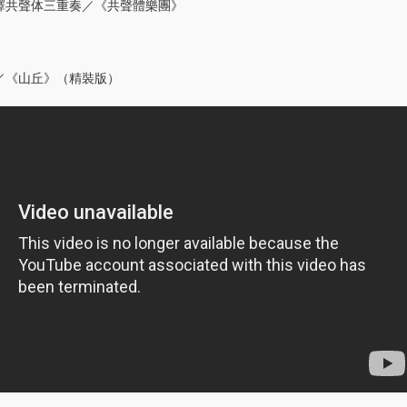
譯共聲体三重奏／《共聲體樂團》
／《山丘》（精裝版）