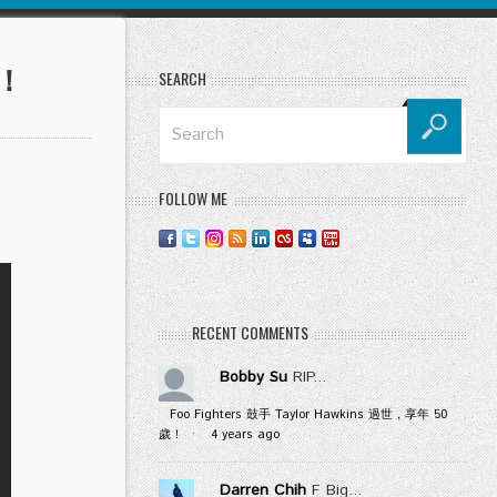
單！
SEARCH
FOLLOW ME
！
RECENT COMMENTS
Bobby Su
RIP...
Foo Fighters 鼓手 Taylor Hawkins 過世，享年 50
歲！
·
4 years ago
Darren Chih
F Big...