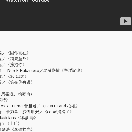
傑／《因你而在》
妮／《純屬意外》
妮／《擁抱你》
Derek Nakamoto／老派戀情《懸浮記憶》
／《30 出頭》
玲／《惦在你身邊》
（周岳澄、賴彥均）
模特》
ta Tzeng 曾雅君／《Heart Land 心地》
．卡力亭．沙力朋安／《cepo'混濁了》
icians《繆思 尋》
山丘《山丘》
吹麥浪《李健拾光》