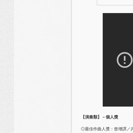
【演奏類】
－個人獎
◎最佳作曲人獎：曾增譯／共聲