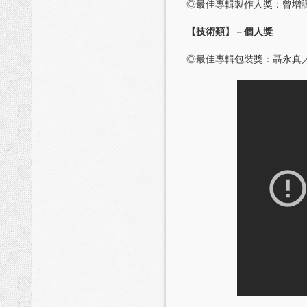
◎最佳專輯製作人獎：曾增
【技術類】－個人獎
◎最佳專輯包裝獎：聶永真