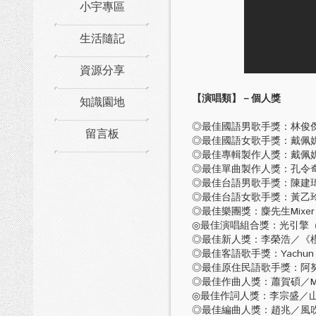
小宇專區
生活隨記
資源分享
【演唱類】
－個人獎
知識園地
◎最佳國語男歌手獎：林俊
留言板
◎最佳國語女歌手獎：戴佩
◎最佳專輯製作人獎：戴佩
◎最佳單曲製作人獎：孔令奇、 
◎最佳台語男歌手獎：陳建瑋
◎最佳台語女歌手獎：黃乙
◎最佳樂團獎：麋先生Mixer
◎最佳演唱組合獎：光引擎
◎最佳新人獎：李榮浩／《
◎最佳客語歌手獎：Yachun As
◎最佳原住民語歌手獎：阿努
◎最佳作曲人獎：蕭賀碩／Mus
◎最佳作詞人獎：李宗盛／
◎最佳編曲人獎：趙兆／風