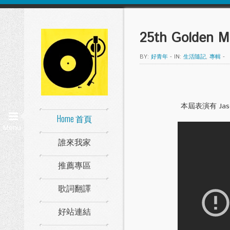
25th Golde
BY:
好青年
-
IN:
生活隨記
,
專輯
-
本屆表演有 Ja
Home 首頁
Menu
誰來我家
推薦專區
歌詞翻譯
好站連結