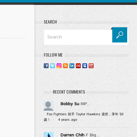
SEARCH
FOLLOW ME
RECENT COMMENTS
Bobby Su
RIP...
Foo Fighters 鼓手 Taylor Hawkins 過世，享年 50
歲！
·
4 years ago
Darren Chih
F Big...