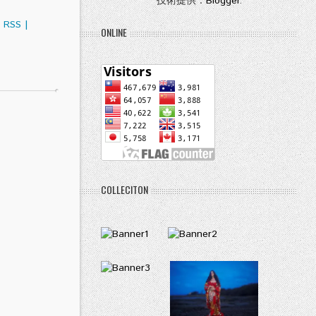
技術提供：
Blogger
.
RSS
|
ONLINE
COLLECITON