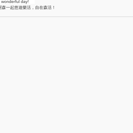
 wonderful day!
阿森一起悠遊樂活，自在森活！