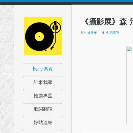
《攝影展》森 活照 /
BY:
好青年
-
IN:
生活隨記
-
Home 首頁
Menu
誰來我家
推薦專區
歌詞翻譯
好站連結