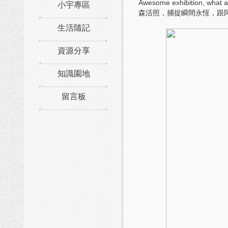
小宇專區
Awesome exhibition, what a
森活照，捕捉瞬間永恆，跟
生活隨記
資源分享
知識園地
留言板