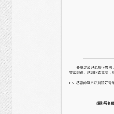
餐廳裝潢與氣氛很異國，播
豐富想像。感謝阿森邀請，很棒
P.S. 感謝帥氣男店員請好青年喝
攝影展名