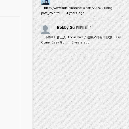
http://www.musicmaniactw.com/2009/04/blog-
post_25.html
·
4 years ago
Bobby Su
剛剛看了...
《專輯》告五人 Accusefive / 運氣來得若有似無 Easy
Come, Easy Go
·
5 years ago