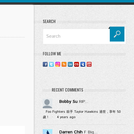
SEARCH
FOLLOW ME
RECENT COMMENTS
Bobby Su
RIP...
Foo Fighters 鼓手 Taylor Hawkins 過世，享年 50
歲！
·
4 years ago
Darren Chih
F Big...