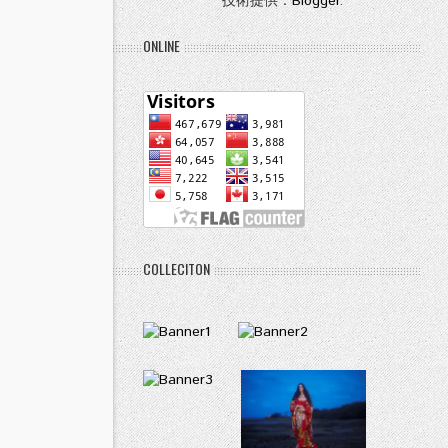
技術提供：
Blogger
.
ONLINE
COLLECITON