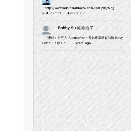
http://www.musicmaniactw.com/2009/04/blog-
post_25.html
·
4 years ago
Bobby Su
剛剛看了...
《專輯》告五人 Accusefive / 運氣來得若有似無 Easy
Come, Easy Go
·
5 years ago