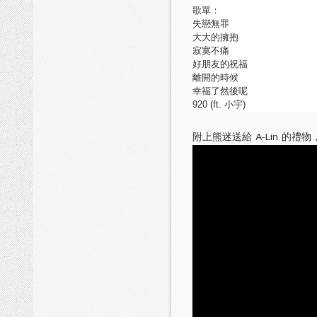
歌單：
失戀無罪
大大的擁抱
寂寞不痛
好朋友的祝福
離開的時候
幸福了然後呢
920 (ft. 小宇)
附上熊迷送給 A-Lin 的禮