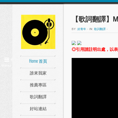
【歌詞翻譯】Maroo
BY:
好青年
-
IN:
歌詞翻譯
-
◎引用請註明出處，以表
Home 首頁
Menu
誰來我家
推薦專區
歌詞翻譯
好站連結