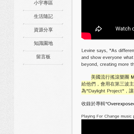
小宇專區
生活隨記
資源分享
知識園地
Levine says, "As differe
留言板
and show everyone what i
beyond, creating more th
美國流行搖滾樂團
M
給他們，會用在第三波主
為"Daylight Proj
收錄於專輯"
Overexpo
Playing For Change music 