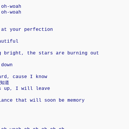
 oh-woah
 oh-woah
 at your perfection
autiful
g bright, the stars are burning out
 down
ard, cause I know
知道
s up, I will leave
lance that will soon be memory