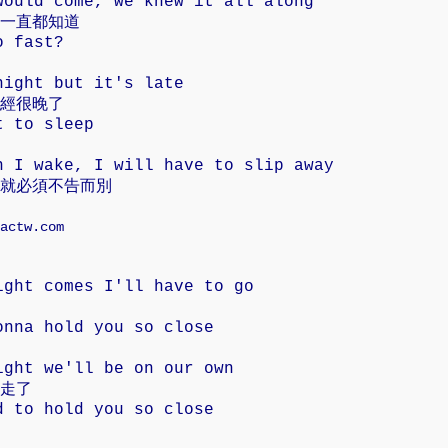
would come, we knew it all along
一直都知道
o fast?
night but it's late
經很晚了
t to sleep
n I wake, I will have to slip away
就必須不告而別
actw.com
ight comes I'll have to go
onna hold you so close
ight we'll be on our own
走了
d to hold you so close