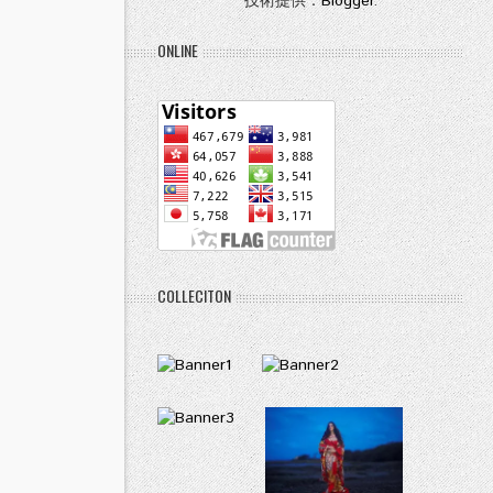
技術提供：
Blogger
.
ONLINE
COLLECITON