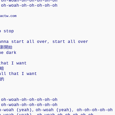
 oh-woah-oh-oh-oh-oh-oh
 oh-woah-oh-oh-oh-oh-oh
actw.com
o stop
anna start all over, start all over
新開始
he dark
that I want
暗
all that I want
的
 oh-woah-oh-oh-oh-oh-oh
 oh-woah-oh-oh-oh-oh-oh
h-woah (yeah),
oh-woah
(yeah)
,
oh-oh-oh-oh-o