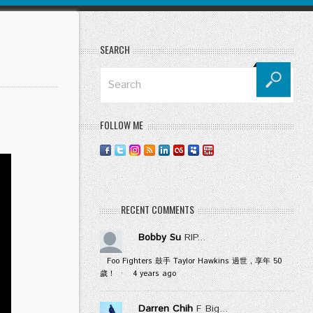
SEARCH
FOLLOW ME
RECENT COMMENTS
Bobby Su
RIP...
Foo Fighters 鼓手 Taylor Hawkins 過世，享年 50
歲！
·
4 years ago
Darren Chih
F Big...