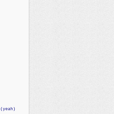
h
(yeah)