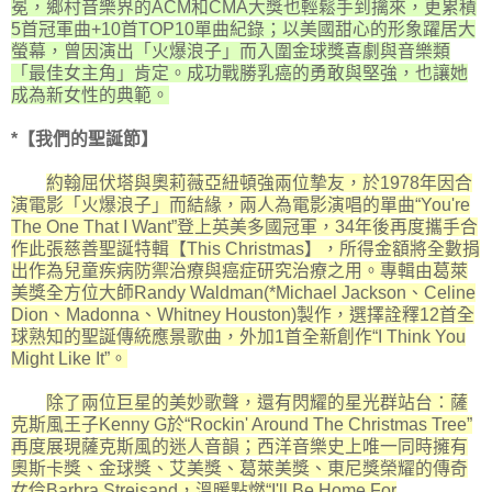
冕，鄉村音樂界的ACM和CMA大獎也輕鬆手到擒來，更累積
5首冠軍曲+10首TOP10單曲紀錄；以美國甜心的形象躍居大
螢幕，曾因演出「火爆浪子」而入圍金球獎喜劇與音樂類
「最佳女主角」肯定。成功戰勝乳癌的勇敢與堅強，也讓她
成為新女性的典範。
*【我們的聖誕節】
約翰屈伏塔與奧莉薇亞紐頓強兩位摯友，於1978年因合
演電影「火爆浪子」而結緣，兩人為電影演唱的單曲“You're
The One That I Want”登上英美多國冠軍，34年後再度攜手合
作此張慈善聖誕特輯【This Christmas】，所得金額將全數捐
出作為兒童疾病防禦治療與癌症研究治療之用。專輯由葛萊
美獎全方位大師Randy Waldman(*Michael Jackson、Celine
Dion、Madonna、Whitney Houston)製作，選擇詮釋12首全
球熟知的聖誕傳統應景歌曲，外加1首全新創作“I Think You
Might Like It”。
除了兩位巨星的美妙歌聲，還有閃耀的星光群站台：薩
克斯風王子Kenny G於“Rockin' Around The Christmas Tree”
再度展現薩克斯風的迷人音韻；西洋音樂史上唯一同時擁有
奧斯卡獎、金球獎、艾美獎、葛萊美獎、東尼獎榮耀的傳奇
女伶Barbra Streisand，溫暖點燃“I'll Be Home For