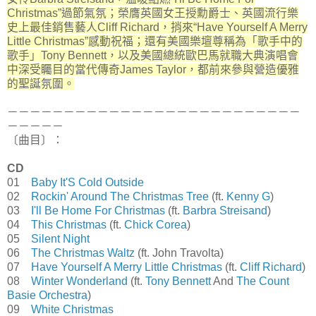
Christmas”過節氣氛；榮膺英國女王授勳爵士、英國流行樂
史上最佳銷售藝人Cliff Richard，捎來“Have Yourself A Merry
Little Christmas”感動祝福；還有美國樂壇尊稱為「歌手中的
歌手」Tony Bennett，以及美國總統歐巴馬就職大典演唱會
中深受矚目的當代傳奇James Taylor，都前來參與營造優雅
的聖誕氛圍。
－－－－－－－－－－－－－－－－－－－－－－－－－－
－－－－－
〔曲目〕：
CD
01
Baby It'S Cold Outside
02
Rockin' Around The Christmas Tree
(ft.
Kenny G
)
03
I'll Be Home For Christmas
(ft.
Barbra Streisand
)
04
This Christmas
(ft.
Chick Corea
)
05
Silent Night
06
The Christmas Waltz
(ft. John Travolta)
07
Have Yourself A Merry Little Christmas
(ft.
Cliff Richard
)
08
Winter Wonderland
(ft.
Tony Bennett
And
The Count
Basie Orchestra
)
09
White Christmas