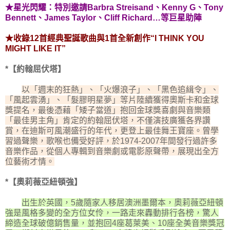
★星光閃耀：特別邀請Barbra Streisand、Kenny G、Tony
Bennett、James Taylor、Cliff Richard…等巨星助陣
★收錄12首經典聖誕歌曲與1首全新創作“I THINK YOU
MIGHT LIKE IT”
*【約翰屈伏塔】
以「週末的狂熱」、「火爆浪子」、「黑色追緝令」、
「風起雲湧」、「髮膠明星夢」等片陸續獲得奧斯卡和金球
獎提名，最後憑藉「矮子當道」抱回金球獎喜劇與音樂類
「最佳男主角」肯定的約翰屈伏塔，不僅演技廣獲各界讚
賞，在迪斯可風潮盛行的年代，更登上最佳舞王寶座。曾學
習過聲樂，歌喉也備受好評，於1974-2007年間發行過許多
音樂作品，從個人專輯到音樂劇或電影原聲帶，展現出全方
位藝術才情。
*【奧莉薇亞紐頓強】
出生於英國，5歲隨家人移居澳洲墨爾本，奧莉薇亞紐頓
強是風格多變的全方位女伶，一路走來轟動排行各榜，驚人
締造全球破億銷售量，並抱回4座葛萊美、10座全美音樂獎冠