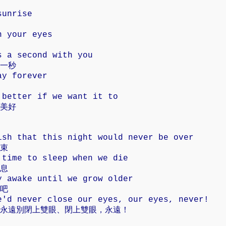
sunrise
n your eyes
s a second with you
一秒
ay forever
 better if we want it to
美好
ish that this night would never be over
束
 time to sleep when we die
息
y awake until we grow older
吧
e'd never close our eyes, our eyes, never!
永遠別閉上雙眼、閉上雙眼，永遠！