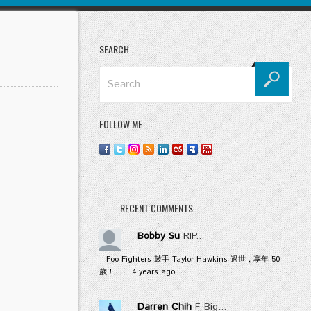
SEARCH
FOLLOW ME
RECENT COMMENTS
Bobby Su
RIP...
Foo Fighters 鼓手 Taylor Hawkins 過世，享年 50
歲！
·
4 years ago
Darren Chih
F Big...