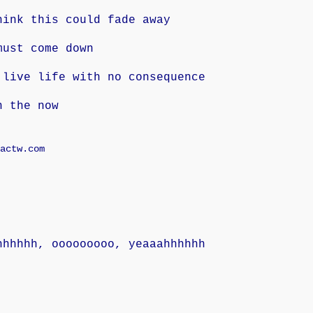
hink this could fade away
must come down
 live life with no consequence
n the now
actw.com
hhhhhh, ooooooooo, yeaaahhhhhh