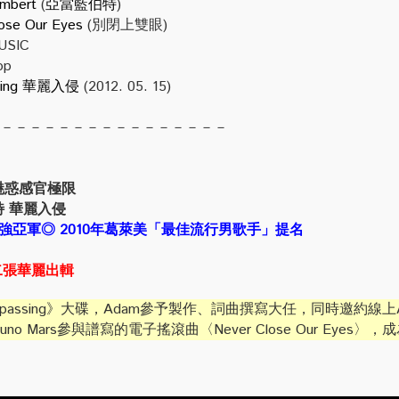
mbert
(
亞當藍伯特
)
ose Our Eyes
(別閉上雙眼)
SIC
op
ing
華麗入侵
(2012. 05. 15)
－－－－－－－－－－－－－－－－
魅惑感官極限
特 華麗入侵
最強亞軍
◎
2010年葛萊美「最佳流行男歌手」提名
二張華麗出輯
spassing》大碟，Adam參予製作、詞曲撰寫大任，同時邀約線
o Mars參與譜寫的電子搖滾曲〈Never Close Our Eyes〉