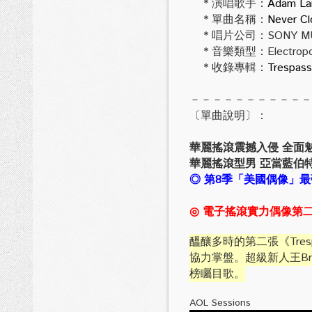
* 演唱歌手：
Adam La
* 單曲名稱：
Never Cl
* 唱片公司：SONY MU
* 音樂類型：Electrop
* 收錄專輯：
Trespass
－－－－－－－－－－－
〔單曲說明〕：
華麗搖滾震撼入侵 全面
華麗搖滾型男 亞當藍伯
◎ 第8季「美國偶像」
◎
電子搖滾實力偶像第
醞釀多時的第二張《Tre
協力掌盤。超級新人王Brun
榜矚目歌。
AOL Sessions