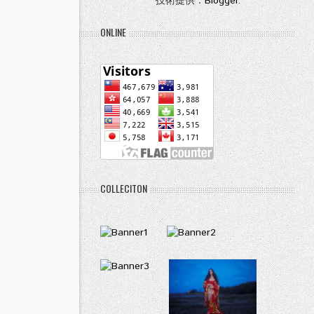
技術提供：
Blogger
.
ONLINE
COLLECITON