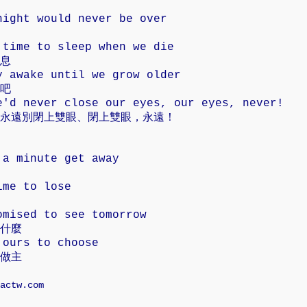
night would never be over
 time to sleep when we die
息
y awake until we grow older
吧
e'd never close our eyes, our eyes, never!
永遠別閉上雙眼、閉上雙眼，永遠！
 a minute get away
ime to lose
omised to see tomorrow
什麼
 ours to choose
做主
actw.com