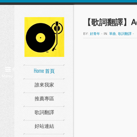
【歌詞翻譯】Adam 
BY:
好青年
-
IN:
單曲
,
歌詞翻譯
-
Home 首頁
Menu
誰來我家
推薦專區
歌詞翻譯
好站連結