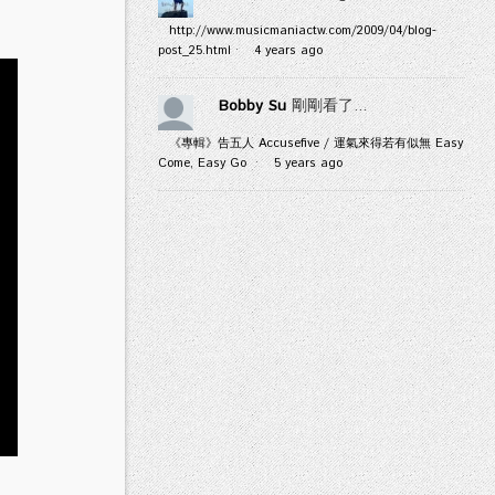
http://www.musicmaniactw.com/2009/04/blog-
post_25.html
·
4 years ago
Bobby Su
剛剛看了...
《專輯》告五人 Accusefive / 運氣來得若有似無 Easy
Come, Easy Go
·
5 years ago