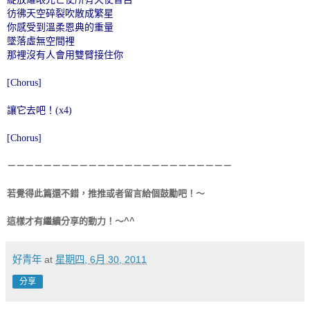
彷彿天空碎裂吹散成繁星
你感受到溫柔恩典的重量
墜落虛無空間裡
那裡沒有人會用雙臂接住你
[Chorus]
讓它去吧！(x4)
[Chorus]
－－－－－－－－－－－－－－－－－－－－－－－－－
若覺得此篇還不錯，推推或者留言給個鼓勵吧！～
這樣才有繼續分享的動力！～^^
好青年
at
星期四, 6月 30, 2011
分享