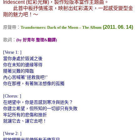
Iridescent (虹彩光輝)，製作短版本當作主題曲。
此首中板抒情搖滾，映射出虹彩滿天，一起感受變型金
剛的魅力吧！
～
(2011. 06. 14)
原聲帶：
Transformers: Dark of the Moon – The Album
歌詞：
(by 好青年 整理&翻譯)
[Verse 1: ]
當你身處於毀滅之後
你在未知的邊緣等待
隨著災難的降臨
內心苦喊著"拯救我吧!"
你在那裡，有著無法想像的孤獨
[Chorus: ]
在絕望中，你是否感到寒冷與迷失？
你建立希望，但所知的一切卻只有失敗
牢記所有的悲傷和挫折
就讓它去、讓它去吧！
[Verse 2: ]
綻放耀眼光芒使所有天使盲目