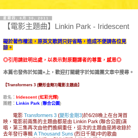
星期四, 6月 30, 2011
【電影主題曲】Linkin Park - Iridescent
礙於著作權法，原英文歌詞只好省略，造成不便請各位見
諒。
◎引用請註明出處，以表示對原翻譯者的尊重，感恩◎
本篇也發佈於知識+上，歡迎打關鍵字於知識團文章中搜尋。
【Transformers 3 (變形金剛3)電影主題曲】
歌名：
Iridescent
(虹彩光輝)
團體：
Linkin Park
(
聯合公園
)
電影
Transformers 3
(
變形金剛3
)於6/28晚上在台灣首
映，電影前兩集的主題曲都是由 Linkin Park (聯合公園)演
唱，第三集再次由他們擔綱重任，這次的主題曲是將收錄於
去年發行專輯
A Thousand Suns
(烈日千陽)中的歌曲