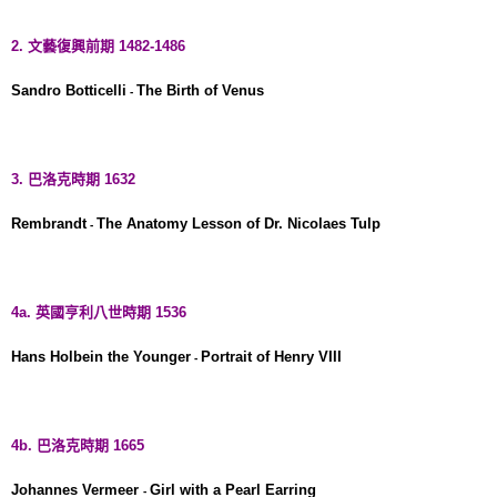
2. 文藝復興前期 1482-1486
Sandro Botticelli
The Birth of Venus
-
3. 巴洛克時期 1632
Rembrandt
The Anatomy Lesson of Dr. Nicolaes Tulp
-
4a. 英國亨利八世時期 1536
Hans Holbein the Younger
Portrait of Henry VIII
-
4b. 巴洛克時期 1665
Johannes Vermeer
Girl with a Pearl Earring
-