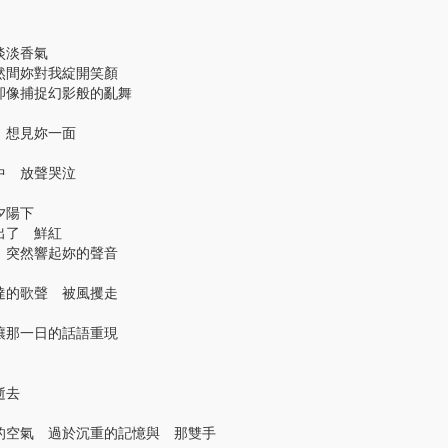
淡淡香氣
然間妳對我綻開笑顏
卻像捕捉幻影般的亂舞
 想見妳一面
中 放聲哭泣
夕陽下
出了 鮮紅
 突然響起妳的聲音
達的歌聲 被風攫走
讓那一日的話語重現
逝去
的空氣 過於沉重的記憶與 那雙手