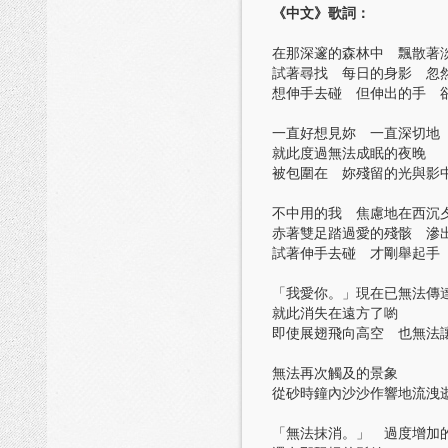
《中文》歌詞：
在那深邃的森林中 飄散著
試著尋找 每日的身影 忽
想伸手去碰 但伸出的手 
一直好想見妳 一直深切地
就此度過無法成眠的夜晚
被包圍在 妳殘留的光與影
不中用的我 焦慮地在西沉
赤著雙足踏過愛的殘骸 滲
試著伸手去碰 才剛舉起手
「我愛你。」現在已無法傳
就此消失在遠方了喲
即使展翅飛向高空 也無法
無法再次觸及的景象
從砂時鐘內沙沙作響地流洩
「無法抹消。」 過度增加