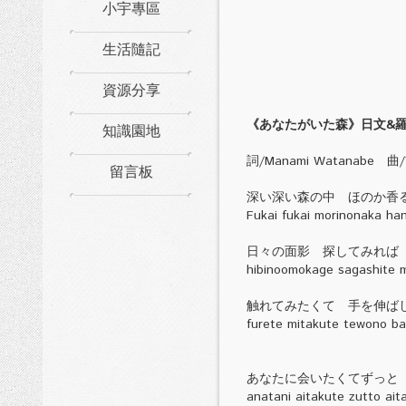
小宇專區
生活隨記
資源分享
《あなたがいた森》日文&
知識園地
詞/Manami Watanabe 曲/Yo
留言板
深い深い森の中 ほのか香
Fukai fukai morinonaka han
日々の面影 探してみれば
hibinoomokage sagashite m
触れてみたくて 手を伸ば
furete mitakute tewono b
あなたに会いたくてずっと
anatani aitakute zutto ai