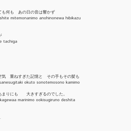
ても何も あの日の音は響かず
ashite mitemonanimo anohinonewa hibikazu
が
e tachiga
空気 重ねすぎた記憶と その手もその髪も
asanesugitaki okuto sonotemosono kamimo
あまりにも 大きすぎるのでした。
okagewaa marinimo ookisugiruno deshita
.