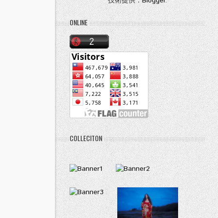
技術提供：
Blogger
.
ONLINE
COLLECITON