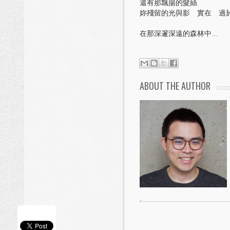
還有那飄揚的髮絲
妳殘留的光與影 實在 過
在那深邃深遠的森林中...
ABOUT THE AUTHOR