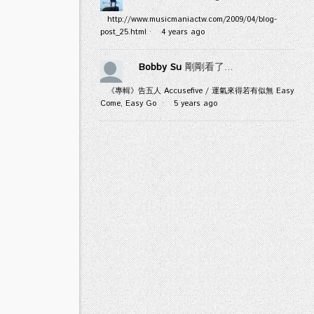
http://www.musicmaniactw.com/2009/04/blog-
post_25.html
·
4 years ago
Bobby Su
剛剛看了...
《專輯》告五人 Accusefive / 運氣來得若有似無 Easy
Come, Easy Go
·
5 years ago