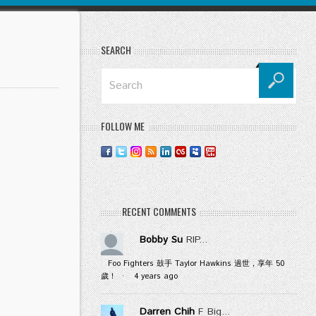
SEARCH
FOLLOW ME
RECENT COMMENTS
Bobby Su
RIP...
Foo Fighters 鼓手 Taylor Hawkins 過世，享年 50
歲！
·
4 years ago
Darren Chih
F Big...