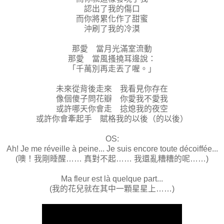
認出了我的傷口
而你將累化作了甜蜜
沖刷了我的冷漠
那愛 當月光滿室流動
那愛 當風搔撓耳邊說：
「千萬別再走丟了喔。」
未來從背後走來 我看見你存在
像個傻子問花瓣 你愛我不愛我
或許哪天你會走 捻熄我的夜空
或許你會牽起手 賦格我的以後（的以後）
OS:
Ah! Je me réveille à peine... Je suis encore toute décoiffée...
(噢！我剛睡醒…… 真對不起…… 我還亂糟糟的呢……)
Ma fleur est là quelque part...
(我的花兒就在其中一顆星星上……)