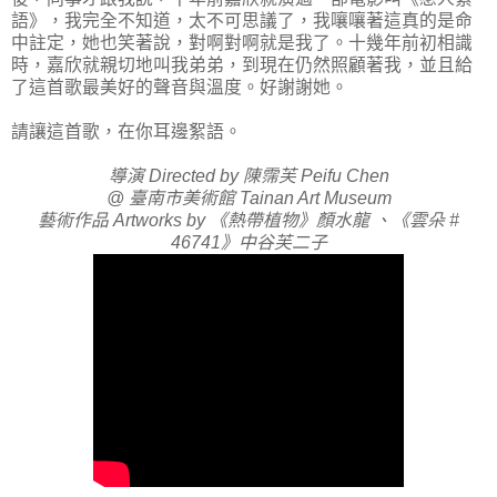
語》，我完全不知道，太不可思議了，我嚷嚷著這真的是命
中註定，她也笑著說，對啊對啊就是我了。十幾年前初相識
時，嘉欣就親切地叫我弟弟，到現在仍然照顧著我，並且給
了這首歌最美好的聲音與溫度。好謝謝她。
請讓這首歌，在你耳邊絮語。
導演 Directed by 陳霈芙 Peifu Chen
@ 臺南市美術館 Tainan Art Museum
藝術作品 Artworks by 《熱帶植物》顏水龍 、《雲朵 #
46741》中谷芙二子