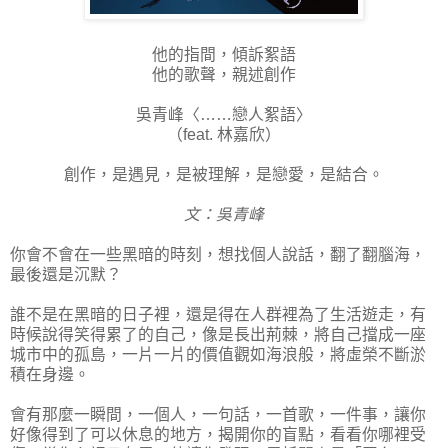
他的指間，傾訴絮語
他的歌聲，親述創作
吳青峰〈……戀人絮語〉
（feat. 林嘉欣）
創作，是遇見，是被理解，是戀愛，是結合。
文：吳青峰
你會不會在一些黑暗的時刻，想找個人說話，翻了翻腦海，
最後還是沉默？
誰不是在黑暗的日子裡，還是得在人群裡為了生活遊走，有
時候說得笑得累了的自己，像是長出荊棘，將自己擋成一座
城市中的孤島，一片一片的價值觀如海浪般，將虛榮不斷淤
積在身邊。
會有那麼一瞬間，一個人，一句話，一首歌，一件事，讓你
好像得到了可以休息的地方，揭開你的盲點，看看你哪裡受