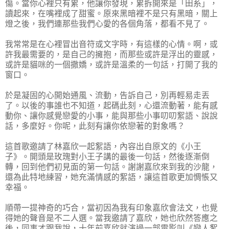
傷。當你心裡只有累，他讓你發現，累拆開來是「田糸」，
讀起來，在嘴裡成了甜蜜。原來黑暗裡不是只有黑暗，關上
燈之後，我們連那些我們心愛的各個角落，都看不見了。
我常常是在心裡冒出音符或文字時，有這樣的心情。啊，或
許我最需要的，是自己的擁抱，而那些或許是浮出的靈感，
或許是貓咪的一個撒嬌，或許是溫柔的一句話，打開了我的
窗口。
於是凝固的心開始通風、流動，告訴自己，別再輕易走丟
了。以後的事誰也不知道，起碼此刻，心還流動著，能有感
動你、讓你感覺戀愛的小事，能與那些小事叨叨絮語、說說
話，多麼好。你呢，此刻有讓你依戀著的對象嗎？
這首歌邀請了林嘉欣一起絮語，內容出自原文的《小王
子》。開頭是玫瑰對小王子講的最後一句話，然後逐漸倒
轉，回到他們初見面的第一句話。謝謝嘉欣來到我的沙龍，
還為此特地練習，她充滿情感的絮語，讓這首歌更加惆悵又
幸福。
順帶一提神奇的巧合，當初因為我有印象嘉欣會法文，也覺
得她的聲音是不二人選。當我邀請了嘉欣，她也欣然答應之
後，同事才跟我說，十年前嘉欣就演過一部電影叫《戀人絮