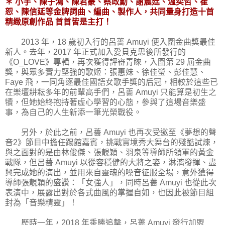
＊ 小宇、陳子鴻、陳君豪、蔡政勳、謝震廷、溫奕哲、崔
恕、陳信延等金牌詞曲、編曲、製作人，共同量身打造十首
精緻原創作品 首首皆是主打！
2013 年，18 歲初入行的呂薔 Amuyi 便入圍金曲獎最佳
新人。去年，2017 年正式加入愛貝克思後所發行的
《O_LOVE》專輯，再次獲得評審青睞，入圍第 29 屆金曲
獎，與眾多實力堅強的歌姬：張惠妹、徐佳瑩、彭佳慧、
Faye 飛，一同角逐最佳國語女歌手獎的后冠，相較於這些已
在樂壇耕耘多年的前輩高手們，呂薔 Amuyi 只能算是初生之
犢，但她始終抱持著虛心學習的心態，參與了這場音樂盛
事，為自己的人生新添一筆光榮戰役。
另外，於此之前，呂薔 Amuyi 也再次受邀至《夢想的聲
音2》節目中擔任踢館嘉賓，挑戰實境秀大舞台的殘酷試煉，
與之面對的是由林俊傑、張靚穎、羽泉等導師所領軍的黃金
戰隊，但呂薔 Amuyi 以從容穩健的大將之姿，淋漓發揮、盡
興完成她的演出，並用來自靈魂的嗓音征服全場，意外獲得
導師張靚穎的盛讚：「女強人」，同時呂薔 Amuyi 也從此次
表演中，展露出對於各式曲風的掌握自如，也因此被節目組
封為「音樂精靈」！
歷時一年，2018 年乘勝追擊，呂薔 Amuyi 發行加盟