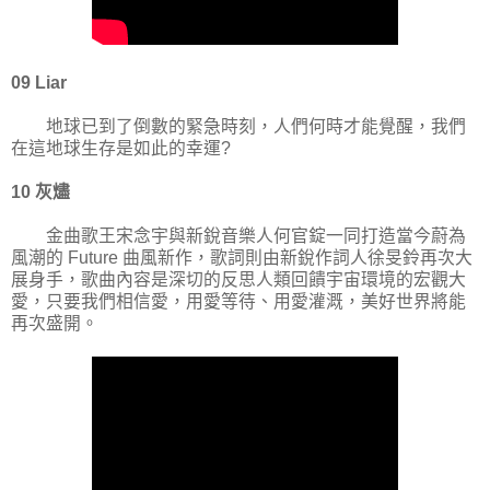
09 Liar
地球已到了倒數的緊急時刻，人們何時才能覺醒，我們
在這地球生存是如此的幸運?
10 灰燼
金曲歌王宋念宇與新銳音樂人何官錠一同打造當今蔚為
風潮的 Future 曲風新作，歌詞則由新銳作詞人徐旻鈴再次大
展身手，歌曲內容是深切的反思人類回饋宇宙環境的宏觀大
愛，只要我們相信愛，用愛等待、用愛灌溉，美好世界將能
再次盛開。