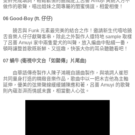
旻鈴完成填詞，輕鬆歡愉的曲風配上呂薔 Amuyi 爽朗大方不
做作的歌聲，唱出姐妹之間專屬的閨蜜情誼，相愛相傻！
06 Good-Boy (ft. 仔仔)
饒舌與 Funk 元素最完美的結合之作！邀請新生代嘻哈饒
舌音樂人仔仔獻聲客串，除此之外製作人還特地 sample 取樣
了呂薔 Amuyi 家中兩隻愛犬的叫聲，放入編曲中點綴一番，
頓時讓整首歌既新鮮、又逗趣，快張大你的耳朵聽聽看吧！
07 蝸牛 (衛視中文台「如懿傳」片尾曲)
由華語傳奇製作人陳子鴻親自譜曲製作，與填詞人崔恕
共同量身打造的精緻音樂作品，歌曲中以一把木吉他為主軸
延伸，優美的弦樂聲線緩緩鋪陳應和著，呂薔 Amuyi 的歌聲
則內蘊澎湃而情感未露，相當動人心弦。