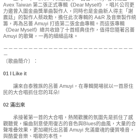
Avex Taiwan 第二張正式專輯《Dear Myself》，唱片公司更
力邀曾入圍金曲獎單曲製作人，同時也是金曲新人得主「謝
震廷」的製作人蔡政勳，擔任此次專輯的 A&R 及音樂製作統
籌，再為呂薔 Amuyi 打造第二張金曲專輯。而這張專輯
《Dear Myself》總共收錄了十首經典佳作，值得您隨著呂薔
Amuyi 的歌聲，一再的細細品味。
－－－－－－－－－－－－－－－－－－－－－－－－－－
－
〔歌曲簡介〕：
01 I Like it
讓來自泰雅族的呂薔 Amuyi，在專輯開場就以一首原住
民的大合唱抓住您的耳朵!
02 滿出來
承接著第一首的大合唱，熱鬧歡騰的氛圍先是抓住了感
觀聽覺，編曲刻意使用復古的音色與Blues的曲風，大量的合
聲堆疊效果，更加襯托出呂薔 Amuyi 充滿靈魂的優質嗓音，
與酷愛音樂、唱歌的本性。