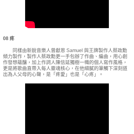
08 疼
同樣由新銳音樂人曾獻恩 Samuel 與王牌製作人蔡政勳
傾力製作，製作人蔡政勳更一手包辦了作曲、編曲，用心創
作發想蘊釀，加上作詞人陳信延獨樹一幟的個人寫作風格，
更是將歌曲直帶入每人靈魂核心，在他細膩的筆觸下深刻道
出為人父母的心聲，是「疼愛」也是「心疼」。