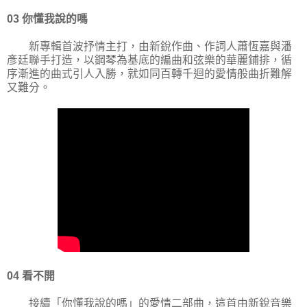
03 你懂我說的嗎
新專輯首波抒情主打，由新銳作曲、作詞人蕭恆嘉與潘
彥廷聯手打造，以鋼琴為基底的編曲和弦樂的華麗鋪排，循
序漸進的曲式引人入勝，就如同百轉千迴的愛情般曲折難解
又難分。
04 看不開
接續「你懂我說的嗎」的愛情二部曲，這首由新銳音樂