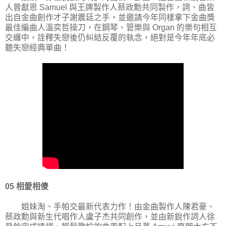
人曾獻恩 Samuel 與王牌製作人蔡政勳共同製作，詞、曲皆
出自金曲創作才子謝震廷之手，並邀請今年同樣拿下金曲獎
最佳編曲人溫奕哲操刀，在鋼琴、管樂與 Organ 的樂句相互
交纏中，詮釋失戀後仍糾結反覆的執念，絕對是今年年底必
聽失戀經典單曲！
05 相愛相傻
姐妹淘、手帕交最新代表力作！由金曲製作人陳君豪、
蔡政勳與新生代唱作人盧子杰共同創作，並由新銳作詞人徐