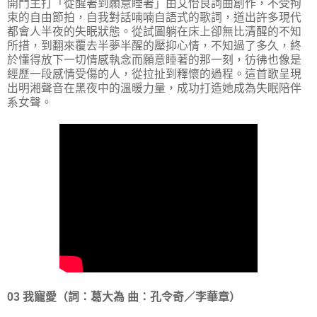
開門主打「從醒著到願意睡著」由艾怡良詞曲創作，不受拘
束的自由節拍，自我對話喃喃自語式的歌詞，道出許多現代
都會人半夜的失眠狀態。從試圖躺在床上卻無比清醒的不知
所措，到翻來覆去半夢半醒的壓抑心情，不知過了多久，終
於懂得放下一切情感執念而願意睡著的那一刻，彷彿也像是
經歷一段感情受傷的人，從拉扯到釋懷的過程。這首歌呈現
出明湘聲音在黑夜中的溫暖力量，成功打造她成為失眠陪伴
系女聲。
03 我寵愛（詞：葛大為 曲：孔令奇／李華章）