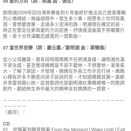
06 愛的方向（詞：荊晶 曲：張征）
劉明湘2009年回台灣參賽後到七年後終於推出自己首張專輯
的心情總結。無論過程中，發生多少事，經歷多少坎坷與風
雨，曾想要放棄，走過多少泥濘的路，明湘現在確定的是，
她正在堅定往夢與愛的方向前進，抒情搖滾曲風不停層層行
進，是十分充滿勵志感覺的一首歌曲。
07 當世界安靜（詞：嚴云農／劉明湘 曲：葉懷佩）
從小父母離異，曾有段時間媽媽不在明湘身邊，讓明湘充滿
不安全感，甚至覺得媽媽是不是不愛她，不想要她。漸漸長
大，了解了原因，才發現，媽媽在外為工作辛苦打拼，媽媽
心裡有許多不願意向孩子訴說的苦，才知道媽媽其實一直都
非常愛與關心她。這首歌詞也是劉明湘在專輯裡唯一的歌詞
創作，獻給她生命中最大的精神支柱媽媽的一首歌。
－－－－－－－－－－－－－－－－－－－－－－－－－－
－－－－－
〔曲目〕：
CD
01 從醒著到願意睡著 From the Moment I Wake Until I Fall