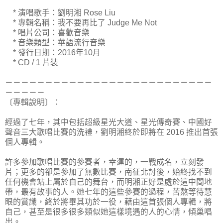
* 演唱歌手：劉明湘 Rose Liu
* 專輯名稱：我不要再比了 Judge Me Not
* 唱片公司：喜歡音樂
* 音樂類型：華語流行音樂
* 發行日期：2016年10月
* CD / 1 片裝
－－－－－－－－－－－－－－－－－－－－－－－－－－
－－－－－
〔專輯說明〕：
經過了七年，其中包括超級星光大道、星光傳奇賽、中國好
聲音三大歌唱比賽的洗禮，劉明湘終於即將在 2016 推出首張
個人專輯。
許多參加歌唱比賽的參賽者，幸運的，一戰成名，立刻發
片；更多的卻是參加了無數比賽，南征北討後，始終找不到
任何機會站上屬於自己的舞台，而明湘正好是處於這中間地
帶，最有故事的人。她七年的這些參賽的過程，苦熬等待慧
眼的賞識，終於將畢其功於一役，藉由這首張個人專輯，將
自己，甚至是很多很多類似她這樣境遇的人的心情，傾巢唱
出。