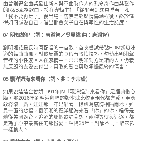
由曾獲得金曲獎最佳新人與單曲製作人的孔令奇作曲與製作
的R&B風格歌曲。接在專輯主打「從醒著到願意睡著」和
「我不要再比了」後出場，彷彿是經歷情傷過程後，終於懂
得如何寵愛自己，唱出都會女子自在與率性的生活態度。
04 明知故犯（詞：唐湘智／吳易緯 曲：唐湘智）
劉明湘花最長時間配唱的一首歌，首次嘗試帶點EDM迷幻味
道的舞曲曲風，副歌反覆的真假音轉換技巧，勾勒出明湘聲
音裡的小性感。人在感情中，常常明知對方是錯的人，仍義
無反顧的去愛去付出，勇敢的愛也勇敢承擔最終的傷害。
05 飄洋過海來看你（詞、曲：李宗盛）
如果說娃娃金智娟1991年的「飄洋過海來看你」是經典愀心
版，那2016年劉明湘翻唱的版本就比較更現代都會感，更勇
敢釋懷一點。娃娃那一年是唱著一段糾葛感情相隔兩地，難
見一面的悲傷，劉明湘的飄洋過海來看「你」的你，唱得是
她從美國返台，追逐的那個歌唱夢想，兩種等待與追逐，都
是為了心中最嚮往的那份愛，相隔25年，對象不同，唱來卻
一樣動人。