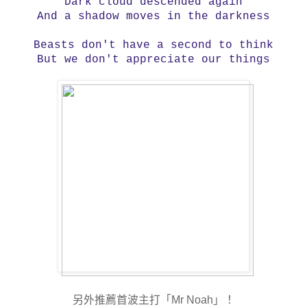
Dark cloud descended again
And a shadow moves in the darkness
Beasts don't have a second to think
But we don't appreciate our things
另外推薦首波主打「Mr Noah」！