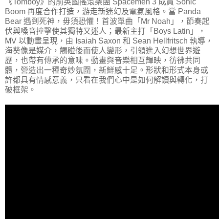
《Tomboy》的前英國搖滾樂團 Spacemen 3 成員 Sonic
Boom 再度合作打造，游走新迷幻及電氣風格。當 Panda
Bear 遇到死神，毋須恐懼！首波單曲「Mr Noah」，節奏起
伏與嗓音撞擊使其獨特又迷人；最新主打「Boys Latin」，
MV 以動畫呈現，由 Isaiah Saxon 和 Sean Hellfritsch 執導，
海葵像是媒介，觸碰後而使人變形，引領進入幻想世界遊
歷，也帶有傳承的意味。動畫與音樂相互輝映，彷彿共同
體，營造出一種奇妙氛圍，新鮮感十足。形狀和形式本身或
許都具有情感意義，只看在我們心中是如何解讀與轉化，打
破框架。