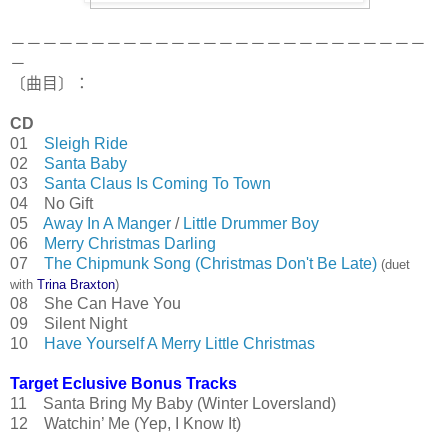
－－－－－－－－－－－－－－－－－－－－－－－－－－
－
〔曲目〕：
CD
01
Sleigh Ride
02
Santa Baby
03
Santa Claus Is Coming To Town
04 No Gift
05
Away In A Manger
/
Little Drummer Boy
06
Merry Christmas Darling
07
The Chipmunk Song (Christmas Don't Be Late)
(duet
with
Trina Braxton
)
08 She Can Have You
09 Silent Night
10
Have Yourself A Merry Little Christmas
Target Eclusive Bonus Tracks
11 Santa Bring My Baby (Winter Loversland)
12 Watchin’ Me (Yep, I Know It)