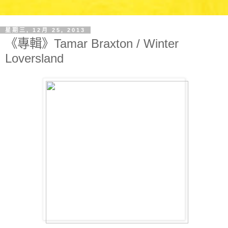
星期三, 12月 25, 2013
《專輯》Tamar Braxton / Winter
Loversland