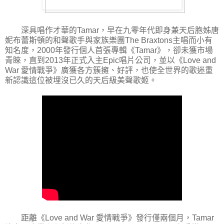
深具唱作才華的Tamar，早在九零年代即身兼天后胞姊唐
妮布蕾斯頓的和聲歌手與家族樂團The Braxtons主唱而小有
知名度，2000年發行個人首張專輯《Tamar》，卻未獲市場
青睞，直到2013年正式入主Epic唱片公司，並以《Love and
War 愛情戰爭》廣獲各方簇擁、好評，也使全世界的歌迷重
新認識這位被埋沒已久的天后級美聲歌姬。
距離《Love and War 愛情戰爭》發行僅兩個月，Tamar