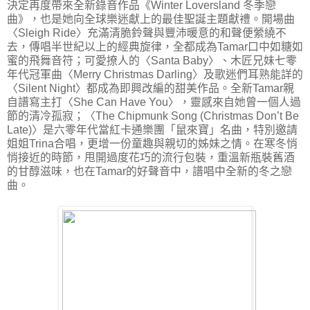
決定再度帶來全新錄音作品《Winter Loversland 冬季戀
曲》，也是她向全球樂迷獻上的最佳聖誕主題獻禮。開場曲
〈Sleigh Ride〉充滿清脆鈴聲與豐沛暖意的和聲便縈繞不
去，傳唱半世紀以上的經典旋律，全都成為Tamar口中如糖如
蜜的飛舞音符；可愛撩人的〈Santa Baby〉、木匠兄妹七零
年代冠軍曲〈Merry Christmas Darling〉及歌迷們耳熟能詳的
〈Silent Night〉都成為即興改編的甜美作品。全新Tamar親
自譜寫主打〈She Can Have You〉，靈感來自她曾一個人過
節的清冷孤寂；〈The Chipmunk Song (Christmas Don’t Be
Late)〉是六零年代當紅卡通樂團「鼠來寶」名曲，特別邀請
姐姐Trina合唱，更增一份童趣與親切的姊妹之情。在寒冬悄
悄接近的時節，甩開過度花巧的流行包裝，重溫新瓶裝舊酒
的甘醇滋味，也在Tamar的好聲音中，譜唱中全新的冬之戀
曲。