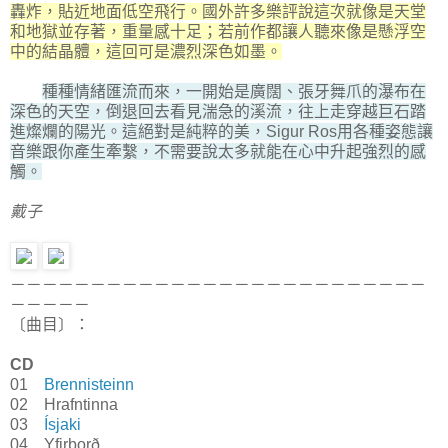
轟炸，貼近地面低空飛行。國外許多樂評說這次就像是天堂
和地獄並存著，重量感十足；若前作都讓人聽來像是懸浮空
中的結晶體，這回可是濃烈深色如墨。
種種情緒匯流而來，一開始是廣闊、張牙舞爪的瀑布在
深色的天空，倒退回去看見湍急的溪流，往上走穿越巨石踏
進燦爛的陽光。這絕對是純粹的美，Sigur Ros用各種姿態讓
音樂跟你產生牽繫，不需要說太多就能在心中升起強烈的感
觸。
戴子
－－－－－－－－－－－－－－－－－－－－－－－－－－
－－－－－
〔曲目〕：
CD
01
Brennisteinn
02 Hrafntinna
03
Ísjaki
04 Yfirborð