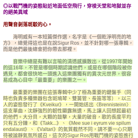
◎以戰鬥機的姿態貼近地面低空飛行，穿梭天堂和地獄並存
的絕美異域
用聲音剝落斑駁的心。
海明威有一本短篇傑作選，名字是《一個乾淨明亮的地
方》，總覺得這也是在說Sigur Ros，並不針對哪一張專輯，
而是他們最後總會把你帶去那裡。
音樂中總是有難以言喻的清透感擴散出，從1997年開始
的這16年，不管是哪個時期認識他們，或是在哪個階段被你
遇見，都會很快地一頭進入這樂團獨有的異次元世界，很容
易成為心目中「最重要」的樂團之一。
最重要的樂團在這張專輯中少了極為重要的鍵盤手（同
時也負責多種樂器包含斑鳩琴、雙簧管、長笛等等），以三
人的姿態發行了《Kveikur》，一開始送出〈Brennisteinn〉
這支單曲，沈靜強烈的韌性顯露無遺，馬上讓人回想起最初
的他們。大分貝，大顆的鼓擊，大量的破音，歌的長度平均
只有五分鐘，和《Takk...》、《Mee sue i eyrum vie spilum
endalaust》、《Valtari》的氣質截然不同，請不要一心只期
待被謐靜氣氛所感召，這次的Sigur Ros用戰鬥機的姿態進行