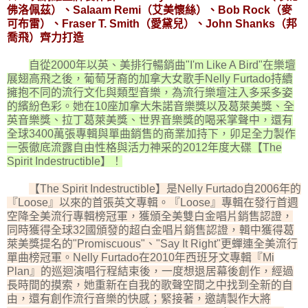
佛洛佩茲）、Salaam Remi（艾美懷絲）、Bob Rock（麥
可布雷）、Fraser T. Smith（愛黛兒）、John Shanks（邦
喬飛）齊力打造
自從2000年以英、美排行暢銷曲"I'm Like A Bird"在樂壇
展翅高飛之後，葡萄牙裔的加拿大女歌手Nelly Furtado持續
擁抱不同的流行文化與類型音樂，為流行樂壇注入多采多姿
的繽紛色彩。她在10座加拿大朱諾音樂獎以及葛萊美獎、全
英音樂獎、拉丁葛萊美獎、世界音樂獎的喝采掌聲中，還有
全球3400萬張專輯與單曲銷售的商業加持下，卯足全力製作
一張徹底流露自由性格與活力神采的2012年度大碟【The
Spirit Indestructible】！
【The Spirit Indestructible】是Nelly Furtado自2006年的
『Loose』以來的首張英文專輯。『Loose』專輯在發行首週
空降全美流行專輯榜冠軍，獲頒全美雙白金唱片銷售認證，
同時獲得全球32國頒發的超白金唱片銷售認證，輯中獲得葛
萊美獎提名的"Promiscuous"、"Say It Right"更蟬連全美流行
單曲榜冠軍。Nelly Furtado在2010年西班牙文專輯『Mi
Plan』的巡迴演唱行程結束後，一度想退居幕後創作，經過
長時間的摸索，她重新在自我的歌聲空間之中找到全新的自
由，還有創作流行音樂的快感；緊接著，邀請製作大將