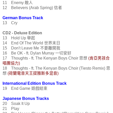
11 Enemy 敵人
12 Believers (Arab Spring) 信者
German Bonus Track
13 Cry
CD2 - Deluxe Edition
13 Hold Up 舉起
14 End Of The World 世界末日
15 Don't Leave Me 不要離開我
16 Be OK - ft. Dylan Murray 一切安好
17 Thoughts - ft. The Kenyan Boys Choir 思想
(肯亞男孩合
唱團協力)
18 Thoughts - ft. The Kenyan Boys Choir (Tiesto Remix) 思
想
(荷蘭電音天王提雅斯多混音)
International Edition Bonus Track
19 End Game 遊戲結束
Japanese Bonus Tracks
20 Soak It Up
21 Play