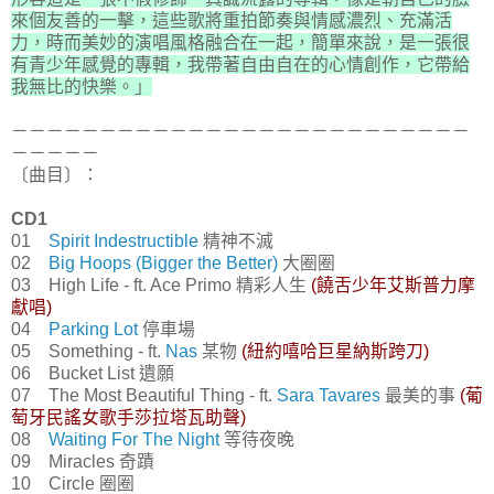
來個友善的一擊，這些歌將重拍節奏與情感濃烈、充滿活
力，時而美妙的演唱風格融合在一起，簡單來說，是一張很
有青少年感覺的專輯，我帶著自由自在的心情創作，它帶給
我無比的快樂。」
－－－－－－－－－－－－－－－－－－－－－－－－－－
－－－－－
〔曲目〕：
CD1
01
Spirit Indestructible
精神不滅
02
Big Hoops (Bigger the Better)
大圈圈
03 High Life - ft. Ace Primo 精彩人生
(饒舌少年艾斯普力摩
獻唱)
04
Parking Lot
停車場
05 Something - ft.
Nas
某物
(紐約嘻哈巨星納斯跨刀)
06 Bucket List 遺願
07 The Most Beautiful Thing - ft.
Sara Tavares
最美的事
(葡
萄牙民謠女歌手莎拉塔瓦助聲)
08
Waiting For The Night
等待夜晚
09 Miracles 奇蹟
10 Circle 圈圈