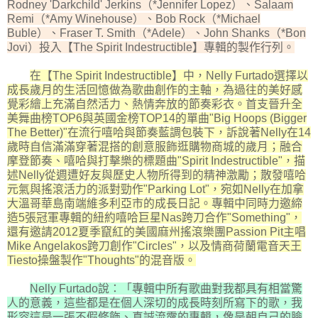
Rodney 'Darkchild' Jerkins（*Jennifer Lopez）、Salaam
Remi（*Amy Winehouse）、Bob Rock（*Michael
Buble）、Fraser T. Smith（*Adele）、John Shanks（*Bon
Jovi）投入【The Spirit Indestructible】專輯的製作行列。
在【The Spirit Indestructible】中，Nelly Furtado選擇以
成長歲月的生活回憶做為歌曲創作的主軸，為過往的美好感
覺彩繪上充滿自然活力、熱情奔放的節奏彩衣。首支晉升全
美舞曲榜TOP6與英國金榜TOP14的單曲"Big Hoops (Bigger
The Better)"在流行嘻哈與節奏藍調包裝下，訴說著Nelly在14
歲時自信滿滿穿著混搭的創意服飾逛購物商城的歲月；融合
摩登節奏、嘻哈與打擊樂的標題曲"Spirit Indestructible"，描
述Nelly從週遭好友與歷史人物所得到的精神激勵；散發嘻哈
元氣與搖滾活力的派對勁作"Parking Lot"，宛如Nelly在加拿
大溫哥華島南端維多利亞市的成長日記。專輯中同時力邀締
造5張冠軍專輯的紐約嘻哈巨星Nas跨刀合作"Something"，
還有邀請2012夏季竄紅的美國麻州搖滾樂團Passion Pit主唱
Mike Angelakos跨刀創作"Circles"，以及情商荷蘭電音天王
Tiesto操盤製作"Thoughts"的混音版。
Nelly Furtado說：「專輯中所有歌曲對我都具有相當驚
人的意義，這些都是在個人深切的成長時刻所寫下的歌，我
形容這是一張不假修飾、真誠流露的專輯，像是朝自己的臉