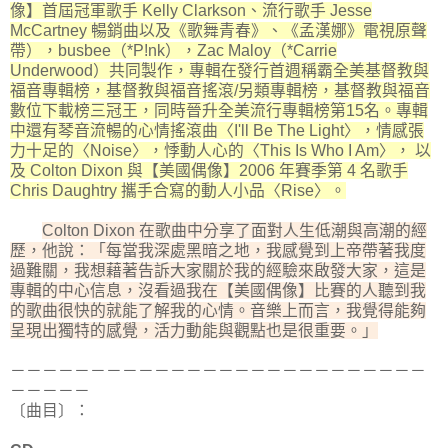
像】首屆冠軍歌手 Kelly Clarkson、流行歌手 Jesse
McCartney 暢銷曲以及《歌舞青春》、《孟漢娜》電視原聲
帶），busbee（*P!nk），Zac Maloy（*Carrie
Underwood）共同製作，專輯在發行首週稱霸全美基督教與
福音專輯榜，基督教與福音搖滾/另類專輯榜，基督教與福音
數位下載榜三冠王，同時晉升全美流行專輯榜第15名。專輯
中還有琴音流暢的心情搖滾曲〈I'll Be The Light〉，情感張
力十足的〈Noise〉，悸動人心的〈This Is Who I Am〉， 以
及 Colton Dixon 與【美國偶像】2006 年賽季第 4 名歌手
Chris Daughtry 攜手合寫的動人小品〈Rise〉。
Colton Dixon 在歌曲中分享了面對人生低潮與高潮的經
歷，他說：「每當我深處黑暗之地，我感覺到上帝帶著我度
過難關，我想藉著告訴大家關於我的經驗來啟發大家，這是
專輯的中心信息，沒看過我在【美國偶像】比賽的人聽到我
的歌曲很快的就能了解我的心情。音樂上而言，我覺得能夠
呈現出獨特的感覺，活力動能與觀點也是很重要。」
－－－－－－－－－－－－－－－－－－－－－－－－－－
－－－－－
〔曲目〕：