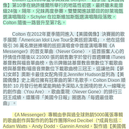
像】第10季在納許維爾所舉行的地區性初選，最終雖未能晉
級24強，隔年，兄妹再度參賽，雙雙闖進該節目的好萊塢甄
選演唱階段，Schyler 在拉斯維加斯甄選演唱階段落敗，
Colton 隨後一路晉升至第7名。
Colton 在2012年夏季隨同進入【美國偶像】決賽圈的歌
手展開「American Idol Live Tour全美巡迴演唱」，他在這個
吸引 36 萬名樂迷捧場的巡迴演唱會中首度演唱專輯《A
Messenger》的首支單曲〈Never Gone〉，這首振奮人心的
抒情佳作隨後以 21000 張的銷售數字於發行首週蟬連 iTunes
基督教與福音單曲榜，告示牌雜誌基督教音樂數位下載歌曲
榜與基督教/福音音樂數位下載歌曲榜三冠王，這讓他與【夢
幻女郎】奧斯卡最佳女配角得主Jennifer Hudson並列為【美
國偶像】史上兩位擁有冠軍曲的第7名歌手。Colton Dixon 順
勢於 10 月發行他希望能夠給予深陷人生困境的世人一線曙光
的創作曲〈You Are〉，歌曲重現〈Never Gone〉的排行三
冠王成績，還獲得「美國今日報」圈選為「每週最佳歌
曲」。
《A Messenger》專輯由參與過全球熱銷5000萬張專輯
的歌曲創作與製作的的製作團隊Red Decibel（*成員包括：
Adam Watts、Andy Dodd、Gannin Arnold，製作過【美國偶