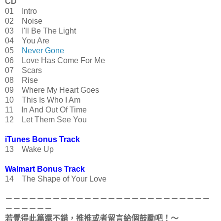
CD
01 Intro
02 Noise
03 I'll Be The Light
04 You Are
05
Never Gone
06 Love Has Come For Me
07 Scars
08 Rise
09 Where My Heart Goes
10 This Is Who I Am
11 In And Out Of Time
12 Let Them See You
iTunes Bonus Track
13 Wake Up
Walmart Bonus Track
14 The Shape of Your Love
－－－－－－－－－－－－－－－－－－－－－－－－－－
－－－－－－
若覺得此篇還不錯，推推或者留言給個鼓勵吧！～