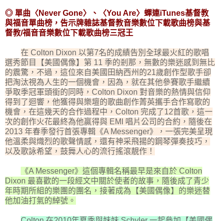
◎ 單曲〈Never Gone〉、〈You Are〉蟬連iTunes基督教
與福音單曲榜，告示牌雜誌基督教音樂數位下載歌曲榜與基
督教/福音音樂數位下載歌曲榜三冠王
在 Colton Dixon 以第7名的成績告別全球最火紅的歌唱
選秀節目【美國偶像】第 11 季的剎那，無數的樂迷感到無比
的震驚，不過，這位來自美國田納西州的21歲創作型歌手卻
把淘汰視為人生的一個機會，因為，就在其他參賽歌手繼續
爭取季冠軍頭銜的同時，Colton Dixon 對音樂的熱情與信仰
得到了迴響，他獲得與樂壇的歌曲創作菁英攜手合作寫歌的
機會，在這幾天的合作過程中，Colton 完成了12首歌，這一
次的創作火花最終為他贏得與 EMI 唱片公司的合約，隨後在
2013 年春季發行首張專輯《A Messenger》，一張完美呈現
他溫柔與熾烈的歌聲情感，還有神采飛揚的鋼琴彈奏技巧，
以及歌詠希望，鼓舞人心的流行搖滾靚作！
《A Messenger》這個專輯名稱最早是來自於 Colton
Dixon 最喜歡的一段經文中關於使者的故事，隨後成了青少
年時期所組的樂團的團名，接著成為【美國偶像】的樂迷替
他加油打氣的綽號。
Colton 在2010年夏季與妹妹 Schyler 一起參加【美國偶