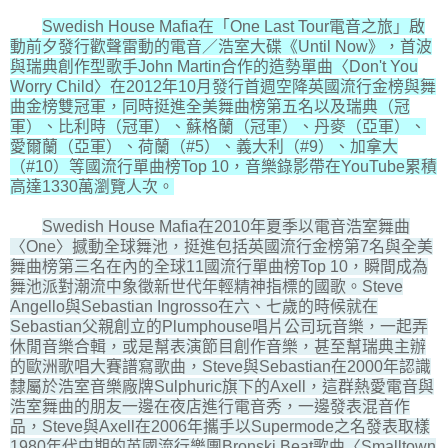
Swedish House Mafia在「One Last Tour電音之旅」啟
動前夕發行歡聲雷動的電音／浩室大碟《Until Now》，首波
與瑞典創作型歌手John Martin合作的造勢單曲〈Don't You
Worry Child〉在2012年10月發行首週空降英國流行金榜與舞
曲金榜雙冠軍，同時挺進全美舞曲榜第五名以及瑞典（冠
軍）、比利時（冠軍）、蘇格蘭（冠軍）、丹麥（亞軍）、
愛爾蘭（亞軍）、荷蘭（#5）、義大利（#9）、加拿大
（#10）等國流行單曲榜Top 10，音樂錄影帶在YouTube累積
高達1330萬瀏覽人次。
Swedish House Mafia在2010年夏季以電音浩室舞曲
〈One〉撼動全球舞池，挺進包括英國流行金榜第7名與全美
舞曲榜第三名在內的全球11國流行單曲榜Top 10，瞬間成為
舞池派對潮流中象徵新世代年輕精神指標的國歌。Steve
Angello與Sebastian Ingrosso在六、七歲的時候就在
Sebastian父親創立的Plumphouse唱片公司玩音樂，一起弄
休閒音樂合輯，或是幫表演節目創作音樂，甚至幫瑞典主辦
的歐洲歌唱大賽譜寫歌曲，Steve與Sebastian在2000年認識
隸屬於浩室音樂廠牌Sulphuric旗下的Axell，這群熱愛電音與
浩室舞曲的朋友一邊在夜店進行電音秀，一邊發表混音作
品，Steve與Axell在2006年攜手以Supermode之名發表取樣
1980年代中期的英國流行樂團Bronski Beat歌曲〈Smalltown