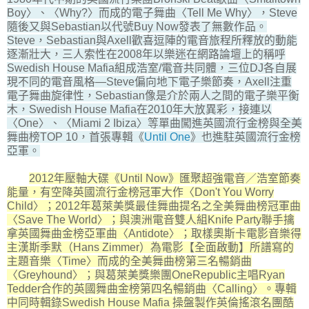
Boy〉、〈Why?〉而成的電子舞曲〈Tell Me Why〉，Steve
隨後又與Sebastian以代號Buy Now發表了無數作品。
Steve，Sebastian與Axell歡喜逗陣的電音旅程所釋放的動能
逐漸壯大，三人索性在2008年以樂迷在網路論壇上的稱呼
Swedish House Mafia組成浩室/電音共同體，三位DJ各自展
現不同的電音風格—Steve偏向地下電子樂節奏，Axell注重
電子舞曲旋律性，Sebastian像是介於兩人之間的電子樂平衡
木，Swedish House Mafia在2010年大放異彩，接連以
〈One〉、〈Miami 2 Ibiza〉等單曲闖進英國流行金榜與全美
舞曲榜TOP 10，首張專輯《
Until One
》也進駐英國流行金榜
亞軍。
2012年壓軸大碟《Until Now》匯聚超強電音／浩室節奏
能量，有空降英國流行金榜冠軍大作〈Don't You Worry
Child〉；2012年葛萊美獎最佳舞曲提名之全美舞曲榜冠軍曲
〈Save The World〉；與澳洲電音雙人組Knife Party聯手擒
拿英國舞曲金榜亞軍曲〈Antidote〉；取樣奧斯卡電影音樂得
主漢斯季默（Hans Zimmer）為電影【全面啟動】所譜寫的
主題音樂〈Time〉而成的全美舞曲榜第三名暢銷曲
〈Greyhound〉；與葛萊美獎樂團OneRepublic主唱Ryan
Tedder合作的英國舞曲金榜第四名暢銷曲〈Calling〉。專輯
中同時輯錄Swedish House Mafia 操盤製作英倫搖滾名團酷