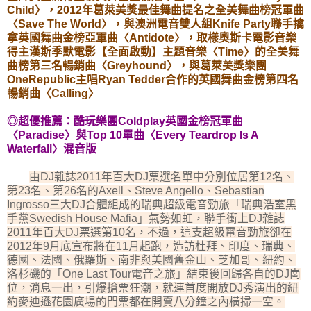
Child〉，2012年葛萊美獎最佳舞曲提名之全美舞曲榜冠軍曲
〈Save The World〉，與澳洲電音雙人組Knife Party聯手擒
拿英國舞曲金榜亞軍曲〈Antidote〉，取樣奧斯卡電影音樂
得主漢斯季默電影【全面啟動】主題音樂〈Time〉的全美舞
曲榜第三名暢銷曲〈Greyhound〉，與葛萊美獎樂團
OneRepublic主唱Ryan Tedder合作的英國舞曲金榜第四名
暢銷曲〈Calling〉
◎超優推薦：酷玩樂團Coldplay英國金榜冠軍曲
〈Paradise〉與Top 10單曲〈Every Teardrop Is A
Waterfall〉混音版
由DJ雜誌2011年百大DJ票選名單中分別位居第12名、
第23名、第26名的Axell、Steve Angello、Sebastian
Ingrosso三大DJ合體組成的瑞典超級電音勁旅「瑞典浩室黑
手黨Swedish House Mafia」氣勢如虹，聯手衝上DJ雜誌
2011年百大DJ票選第10名，不過，這支超級電音勁旅卻在
2012年9月底宣布將在11月起跑，造訪杜拜、印度、瑞典、
德國、法國、俄羅斯、南非與美國舊金山、芝加哥、紐約、
洛杉磯的「One Last Tour電音之旅」結束後回歸各自的DJ崗
位，消息一出，引爆搶票狂潮，就連首度開放DJ秀演出的紐
約麥迪遜花園廣場的門票都在開賣八分鐘之內橫掃一空。