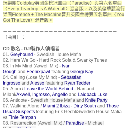
玩樂團Coldplay英國金榜冠軍曲〈Paradise〉與第六名單曲
〈Every Teardrop Is A Waterfall〉混音版，以及英倫華麗流行
樂團Florence + The Machine晉升英國金榜第五名單曲〈You
Got The Love〉混音版。
－－－－－－－－－－－－－－－－－－－－－－－－－
〔曲目〕：
CD 歌名 -
DJ/製作人/演唱者
01.
Greyhound
-
Swedish House Mafia
02. Here We Go - Hard Rock Sofa & Swanky Tunes
03. In My Mind (Axwell Mix) -
Ivan
Gough
and
Feenixpawl
featuring
Georgi Kay
04. Calling (Lose My Mind) -
Sebastian
Ingrosso
and
Alesso
featuring
Ryan Tedder
05.
Atom /
Leave the World Behind
-
Nari and
Milani/
Axwell
,
Ingrosso
,
Angello
and
Laidback Luke
06. Antidote -
Swedish House Mafia and
Knife Party
07.
Walking Alone /
Miami 2 Ibiza
-
Dirty South
and
Those
Usual Suspects
featuring Erik Hecht/Swedish House Mafia
vs
Tinie Tempah
08.
Resurrection (Axwell Mix) /
Paradise
-
Michael