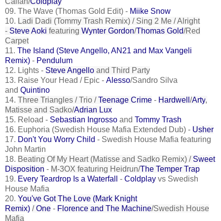
Calfan/
Coldplay
09. The Wave (Thomas Gold Edit) -
Miike Snow
10.
Ladi Dadi (Tommy Trash Remix) / Sing 2 Me / Alright
-
Steve Aoki
featuring
Wynter Gordon
/
Thomas Gold
/Red
Carpet
11.
The Island (Steve Angello, AN21 and Max Vangeli
Remix)
-
Pendulum
12. Lights -
Steve Angello
and Third Party
13. Raise Your Head / Epic -
Alesso
/Sandro Silva
and
Quintino
14.
Three Triangles / Trio /
Teenage Crime
-
Hardwell
/
Arty
,
Matisse and Sadko/
Adrian Lux
15. Reload -
Sebastian Ingrosso
and
Tommy Trash
16. Euphoria (Swedish House Mafia Extended Dub) -
Usher
17.
Don't You Worry Child
-
Swedish House Mafia featuring
John Martin
18.
Beating Of My Heart (Matisse and Sadko Remix) /
Sweet
Disposition
-
M-3OX featuring Heidrun/
The Temper Trap
19.
Every Teardrop Is a Waterfall
-
Coldplay
vs Swedish
House Mafia
20.
You've Got The Love (Mark Knight
Remix)
/
One
-
Florence and The Machine
/Swedish House
Mafia