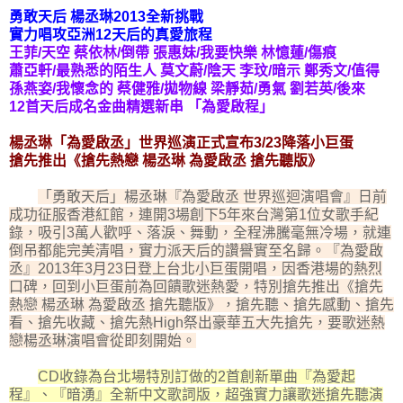
勇敢天后 楊丞琳2013全新挑戰
實力唱攻亞洲12天后的真愛旅程
王菲/天空 蔡依林/倒帶 張惠妹/我要快樂 林憶蓮/傷痕
蕭亞軒/最熟悉的陌生人 莫文蔚/陰天 李玟/暗示 鄭秀文/值得
孫燕姿/我懷念的 蔡健雅/拋物線 梁靜茹/勇氣 劉若英/後來
12首天后成名金曲精選新串 「為愛啟程」
楊丞琳「為愛啟丞」世界巡演正式宣布3/23降落小巨蛋
搶先推出《搶先熱戀 楊丞琳 為愛啟丞 搶先聽版》
「勇敢天后」楊丞琳『為愛啟丞 世界巡迴演唱會』日前
成功征服香港紅館，連開3場創下5年來台灣第1位女歌手紀
錄，吸引3萬人歡呼、落淚、舞動，全程沸騰毫無冷場，就連
倒吊都能完美清唱，實力派天后的讚譽實至名歸。『為愛啟
丞』2013年3月23日登上台北小巨蛋開唱，因香港場的熱烈
口碑，回到小巨蛋前為回饋歌迷熱愛，特別搶先推出《搶先
熱戀 楊丞琳 為愛啟丞 搶先聽版》，搶先聽、搶先感動、搶先
看、搶先收藏、搶先熱High祭出豪華五大先搶先，要歌迷熱
戀楊丞琳演唱會從即刻開始。
CD收錄為台北場特別訂做的2首創新單曲『為愛起
程』、『暗湧』全新中文歌詞版，超強實力讓歌迷搶先聽演