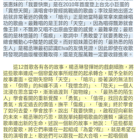
張惠妹的「我要快樂」是在2010年首度登上台北小巨蛋的
「異想天開」演唱會中曾經挑戰過的歌曲；李玟是她出道之
前就非常著迷的偶像，「暗示」正是她當時最常拿來磨練唱
功的歌曲。最難唱的是王菲的「天空」，因為唱得飄渺就會
像王菲，不飄渺又唱不出原曲空靈的感覺，最難拿捏；最悲
傷的是林憶蓮的「傷痕」，歌詞中「勇敢愛了就要勇敢分」
總會觸動心中酸楚的感受。而好姐妹蕭亞軒的「最熟悉的陌
生人」是楊丞琳最初認識Elva的友情見證，因此即使在收歌
時發現詞曲版權很難取得，還是克服萬難一定要收錄進來。
這12首歌各有各的故事，楊丞琳發揮她的戲劇細胞，將
這些歌串連成一個戀愛故事所經歷的起承轉合，賦予全新的
故事畫面。從剛失戀時「天空」、「暗示」掛著淚的無法割
捨，「倒帶」的糾纏不清，「我懷念的」、「陰天」一個人
沈浸在思念當中，漸漸過渡到「拋物線」、「最熟悉的陌生
人」學會看開的重新覺醒，「勇氣」、「值得」找回去愛的
勇氣，肯定過去的價值，撫平「傷痕」，「後來」終於學會
了如何去愛，學會放手，說出「我要快樂」，啟程迎向嶄新
的未來。楊丞琳的巧思，跳脫單純翻唱歌曲的邏輯，讓這些
歌串連出新的生命，述說一個新的故事。她說：「這些都是
我的愛歌，將它們串連在一起組成『為愛?程』，就是希望在
我的演唱會上，歌迷們可以跟我一起大合唱，一起唱個過