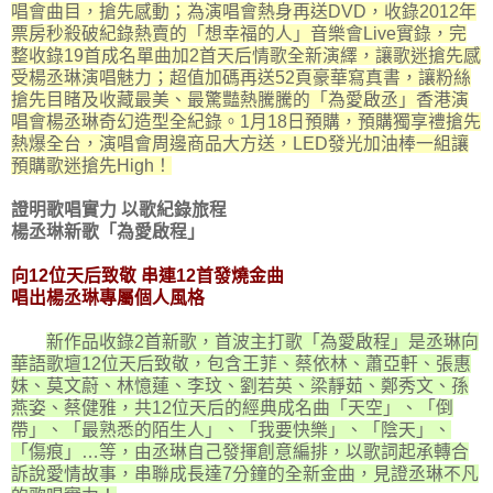
唱會曲目，搶先感動；為演唱會熱身再送DVD，收錄2012年
票房秒殺破紀錄熱賣的「想幸福的人」音樂會Live實錄，完
整收錄19首成名單曲加2首天后情歌全新演繹，讓歌迷搶先感
受楊丞琳演唱魅力；超值加碼再送52頁豪華寫真書，讓粉絲
搶先目睹及收藏最美、最驚豔熱騰騰的「為愛啟丞」香港演
唱會楊丞琳奇幻造型全紀錄。1月18日預購，預購獨享禮搶先
熱爆全台，演唱會周邊商品大方送，LED發光加油棒一組讓
預購歌迷搶先High！
證明歌唱實力 以歌紀錄旅程
楊丞琳新歌「為愛啟程」
向12位天后致敬 串連12首發燒金曲
唱出楊丞琳專屬個人風格
新作品收錄2首新歌，首波主打歌「為愛啟程」是丞琳向
華語歌壇12位天后致敬，包含王菲、蔡依林、蕭亞軒、張惠
妹、莫文蔚、林憶蓮、李玟、劉若英、梁靜茹、鄭秀文、孫
燕姿、蔡健雅，共12位天后的經典成名曲「天空」、「倒
帶」、「最熟悉的陌生人」、「我要快樂」、「陰天」、
「傷痕」…等，由丞琳自己發揮創意編排，以歌詞起承轉合
訴說愛情故事，串聯成長達7分鐘的全新金曲，見證丞琳不凡