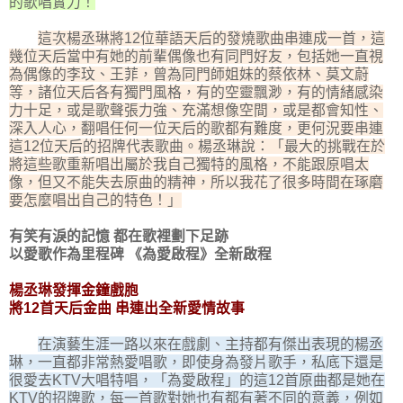
的歌唱實力！
這次楊丞琳將12位華語天后的發燒歌曲串連成一首，這
幾位天后當中有她的前輩偶像也有同門好友，包括她一直視
為偶像的李玟、王菲，曾為同門師姐妹的蔡依林、莫文蔚
等，諸位天后各有獨門風格，有的空靈飄渺，有的情緒感染
力十足，或是歌聲張力強、充滿想像空間，或是都會知性、
深入人心，翻唱任何一位天后的歌都有難度，更何況要串連
這12位天后的招牌代表歌曲。楊丞琳說：「最大的挑戰在於
將這些歌重新唱出屬於我自己獨特的風格，不能跟原唱太
像，但又不能失去原曲的精神，所以我花了很多時間在琢磨
要怎麼唱出自己的特色！」
有笑有淚的記憶 都在歌裡劃下足跡
以愛歌作為里程碑 《為愛啟程》全新啟程
楊丞琳發揮金鐘戲胞
將12首天后金曲 串連出全新愛情故事
在演藝生涯一路以來在戲劇、主持都有傑出表現的楊丞
琳，一直都非常熱愛唱歌，即使身為發片歌手，私底下還是
很愛去KTV大唱特唱，「為愛啟程」的這12首原曲都是她在
KTV的招牌歌，每一首歌對她也有都有著不同的意義，例如