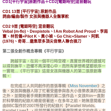
CD1[平行宇宙]原創作品＋CD2[電遊時空]混音翻玩
CD1 13首 [平行宇宙] 原創作品
詞曲/編曲/製作 女孩與機器人全盤掌舵
CD2 9首 [電遊時空] 混音翻玩
Vebal (m-flo)、Dexpistols、I Am Robot And Proud、李雨
寰、林哲儀+Pilot K、黃小禎、Go Chic+Slamer、阿凱
(1976)、奇哥…邀集眾多頂尖音樂人聯合操刀
第二張全創作概念專輯《平行宇宙》
跨越宇宙，在另一個平行時空裡，真實世界裡的遺憾可
以得到撫平、恐懼不再深埋心中，而所有夢想希望都依序一
一實現…《平行宇宙》這是女孩與機器人的第二張原創專
輯。
在完成三人共同創作的首張專輯《
Miss November
》之
後，女孩與機器人除了忙著受邀參與各大小音樂表演的演出
之外，並開始著手規劃樂團的第二張作品。女孩Riin一直對
於科學類的紀錄片總是很著迷，在多年之前，她無意間看了
由BBC製作於2007所發行的紀錄片【Parallel Worlds,
Parallel Lives】，這部榮獲英國影藝學院獎肯定的作品，主