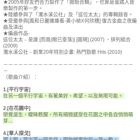
★2005年好友們合力製作了「開始合輯」，也算是蛋踏入音
樂製作的第一步。
★陸續參與了「濁水溪公社」及「這位太太」的專輯錄音。
★受邀參與[風和日麗連連看-黃小楨X何欣穗] 復古金曲之夜編
曲及演出
★編曲作品-
這位太太﹣是誰 [而我(眼已垂落)] [圓規] (2007) 、排列組合
(2009)
濁水溪公社﹣創業20年特別企畫: 熱門勁歌 Hits (2010)
－－－－－－－－－－－－－－－－－－－－－－－－－－
－
〔歌曲介紹〕：
1.[平行宇宙]
在另一個平行宇宙，有著美好、希望、以及無限可能。
2.[在花園中]
戀覺滋生，曖昧甦醒，所有細微感受在花園之中各自悄悄萌
芽…
4.[單人探戈]
閉上眼，踏出第一個步伐，開始揣摩你的一舉一動。