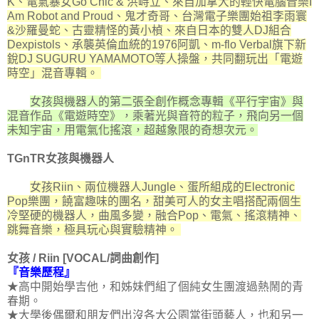
K、電氣暴女Go Chic & 洪峙立、來自加拿大的輕快電腦音樂I
Am Robot and Proud、鬼才奇哥、台灣電子樂團始祖李雨寰
&沙羅曼蛇、古靈精怪的黃小楨、來自日本的雙人DJ組合
Dexpistols、承襲英倫血統的1976阿凱、m-flo Verbal旗下新
銳DJ SUGURU YAMAMOTO等人操盤，共同翻玩出「電遊
時空」混音專輯。
女孩與機器人的第二張全創作概念專輯《平行宇宙》與
混音作品《電遊時空》，乘著光與音符的粒子，飛向另一個
未知宇宙，用電氣化搖滾，超越象限的奇想次元。
TGnTR女孩與機器人
女孩Riin、兩位機器人Jungle、蛋所組成的Electronic
Pop樂團，饒富趣味的團名，甜美可人的女主唱搭配兩個生
冷堅硬的機器人，曲風多變，融合Pop、電氣、搖滾精神、
跳舞音樂，極具玩心與實驗精神。
女孩 / Riin [VOCAL/詞曲創作]
『音樂歷程』
★高中開始學吉他，和姊妹們組了個純女生團渡過熱鬧的青
春期。
★大學後偶爾和朋友們出沒各大公園當街頭藝人，也和另一