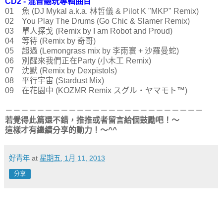
CD2 - 混音翻玩專輯曲目
01 魚 (DJ Mykal a.k.a. 林哲儀 & Pilot K "MKP" Remix)
02 You Play The Drums (Go Chic & Slamer Remix)
03 單人探戈 (Remix by I am Robot and Proud)
04 等待 (Remix by 奇哥)
05 超過 (Lemongrass mix by 李雨寰 + 沙羅曼蛇)
06 別醒來我們正在Party (小木工 Remix)
07 沈默 (Remix by Dexpistols)
08 平行宇宙 (Stardust Mix)
09 在花園中 (KOZMR Remix スグル・ヤマモト™)
－－－－－－－－－－－－－－－－－－－－－－－－－
若覺得此篇還不錯，推推或者留言給個鼓勵吧！～
這樣才有繼續分享的動力！～^^
好青年
at
星期五, 1月 11, 2013
分享