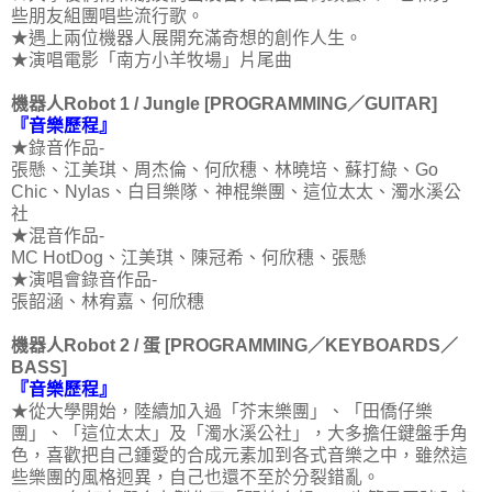
些朋友組團唱些流行歌。
★遇上兩位機器人展開充滿奇想的創作人生。
★演唱電影「南方小羊牧場」片尾曲
機器人Robot 1 / Jungle [PROGRAMMING／GUITAR]
『音樂歷程』
★錄音作品-
張懸、江美琪、周杰倫、何欣穗、林曉培、蘇打綠、Go
Chic、Nylas、白目樂隊、神棍樂團、這位太太、濁水溪公
社
★混音作品-
MC HotDog、江美琪、陳冠希、何欣穗、張懸
★演唱會錄音作品-
張韶涵、林宥嘉、何欣穗
機器人Robot 2 / 蛋 [PROGRAMMING／KEYBOARDS／
BASS]
『音樂歷程』
★從大學開始，陸續加入過「芥末樂團」、「田僑仔樂
團」、「這位太太」及「濁水溪公社」，大多擔任鍵盤手角
色，喜歡把自己鍾愛的合成元素加到各式音樂之中，雖然這
些樂團的風格迥異，自己也還不至於分裂錯亂。