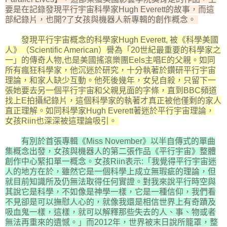
要是在記錄發現平行宇宙科學家Hugh Everett的故事，而這
部紀錄片，也開?了女孩與機器人新專輯的創作概念。
發現平行宇宙概念的科學家Hugh Everett, 被《科學美國
人》（Scientific American）譽為「20世紀最重要的科學家之
一」的傳奇人物,也是美國搖滾樂團Eels主唱E的父親。如同
所有瘋狂科學家，他沉迷於研究，十分執著於鑽研平行宇宙
理論，和家人缺少互動。他死後幾年，女兒自殺，只留下一
張她要去另一個平行宇宙和父親見面的字條，直到BBC頻道
找上E拍攝紀錄片，這個科學家的執著才真正被他僅剩的家人
直正理解。如同科學家Hugh Everett著迷於平行宇宙理論，
女孩Riin也深深被這理論吸引。
有別於首張專輯《Miss November》以半自傳式的單曲
集概念出發，女孩與機器人的第二張作品《平行宇宙》整體
創作中心緊扣單一概念。女孩Riin表示:「我覺得平行宇宙迷
人的地方在於，雖然它是一個科學上成立無瑕疵的理論，但
就目前知識所及仍無法取得任何實證。對我來說平行時空與
其說它是科學，不如像是神學一樣，它是一種信仰，我們看
不見卻是可以撫慰人心的，就像我還是相信世界上有奇蹟及
吸血鬼一樣，這樣，就可以解釋那些失去的人、事、物或者
無法再重來的遺憾。」而2012年，世界被末日說所籠罩，整