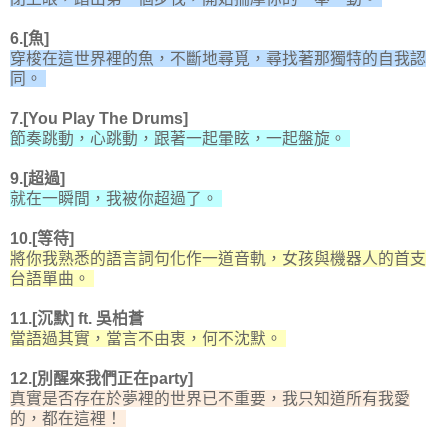
6.[魚]
穿梭在這世界裡的魚，不斷地尋覓，尋找著那獨特的自我認
同。
7.[You Play The Drums]
節奏跳動，心跳動，跟著一起暈眩，一起盤旋。
9.[超過]
就在一瞬間，我被你超過了。
10.[等待]
將你我熟悉的語言詞句化作一道音軌，女孩與機器人的首支
台語單曲。
11.[沉默] ft. 吳柏蒼
當語過其實，當言不由衷，何不沈默。
12.[別醒來我們正在party]
真實是否存在於夢裡的世界已不重要，我只知道所有我愛
的，都在這裡！