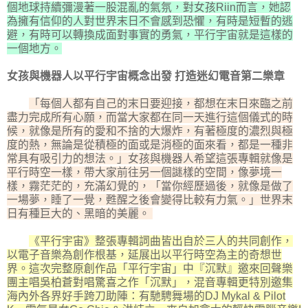
個地球持續彌漫著一股混亂的氣氛，對女孩Riin而言，她認
為擁有信仰的人對世界末日不會感到恐懼，有時是短暫的逃
避，有時可以轉換成面對事實的勇氣，平行宇宙就是這樣的
一個地方。
女孩與機器人以平行宇宙概念出發 打造迷幻電音第二樂章
「每個人都有自己的末日要迎接，都想在末日來臨之前
盡力完成所有心願，而當大家都在同一天進行這個儀式的時
候，就像是所有的愛和不捨的大爆炸，有著極度的濃烈與極
度的熱，無論是從積極的面或是消極的面來看，都是一種非
常具有吸引力的想法。」女孩與機器人希望這張專輯就像是
平行時空一樣，帶大家前往另一個謎樣的空間，像夢境一
樣，霧茫茫的，充滿幻覺的，「當你經歷過後，就像是做了
一場夢，睡了一覺，甦醒之後會變得比較有力氣。」世界末
日有種巨大的、黑暗的美麗。
《平行宇宙》整張專輯詞曲皆出自於三人的共同創作，
以電子音樂為創作根基，延展出以平行時空為主的奇想世
界。這次完整原創作品「平行宇宙」中『沉默』邀來回聲樂
團主唱吳柏蒼對唱驚喜之作「沉默」，混音專輯更特別邀集
海內外各界好手跨刀助陣：有馳騁舞場的DJ Mykal & Pilot