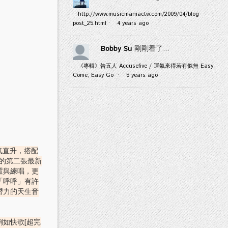
http://www.musicmaniactw.com/2009/04/blog-
post_25.html
·
4 years ago
Bobby Su
剛剛看了...
《專輯》告五人 Accusefive / 運氣來得若有似無 Easy
Come, Easy Go
·
5 years ago
氣直升，搭配
半的第二張最新
置與練唱，更
「呼呼」有許
潛力的天生音
如快歌[超完