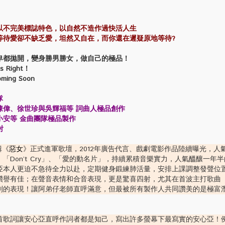
以不完美標誌特色，以自然不造作過快活人生
等待愛卻不缺乏愛，坦然又自在，而你還在遲疑原地等待?
卑都拋開，變身勝男勝女，做自己的極品！
 Right！
ing Soon
隊
陳偉、徐世珍與吳輝福等 詞曲人極品創作
小安等 金曲團隊極品製作
射
輯《
惡女
》正式進軍歌壇，2012年廣告代言、戲劇電影作品陸續曝光，人
「Don’t Cry」、「愛的動名片」，持續累積音樂實力，人氣醞釀一年
亞本人更迫不急待全力以赴，定期健身鍛練肺活量，安排上課調整發聲位
讚譽有佳；在聲音表情和合音表現，更是驚喜四射，尤其在首波主打歌曲
別的表現！讓阿弟仔老師直呼滿意，但最被所有製作人共同讚美的是極富
首歌詞讓安心亞直呼作詞者都是知己，寫出許多螢幕下最寫實的安心亞！例