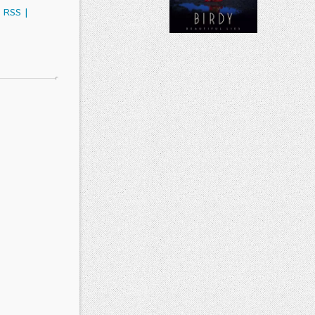
RSS
|