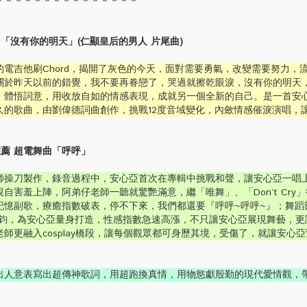
－－－－－－－－－－－－－－－
 「沒有你的明天」(仁顯皇后的男人 片尾曲)
電吉他刷Chord，揭開了灰色的今天，面對需要勇氣，改變需要努力，
關於昨天以前的錯覺，我不要再眷戀了，哭過就擦乾眼淚，沒有你的明天
，體悟詞意，用收放自如的情感表現，成就另一個全新的自己。是一首安
久的歌曲，由劉偉德詞曲創作，挑戰12度音域變化，內斂情感催淚演唱，
推薦 超電舞曲「呼呼」
師操刀製作，錄音過程中，安心亞首次在專輯中挑戰和聲，讓安心亞一唱
自害羞上陣，阿弟仔老師一聽就驚艷滿意，繼「唯舞」、「Don’t Cry
記憶副歌，療癒指數破表，停不下來，我們都還要『呼呼~呼呼~』；舞蹈
大鈞，為安心亞量身打造，性感指數急速高漲，不只讓安心亞展現舞藝，更
師更融入cosplay橋段，讓每個觀眾都可身歷其境，受傷了，就讓安心
出人意表寫出超傳神歌詞，用超跑換真情，用物慾獻殷勤的現代愛情觀，