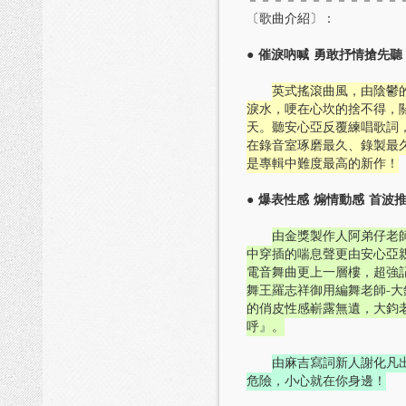
－－－－－－－－－－－－
〔歌曲介紹〕：
● 催淚吶喊 勇敢抒情搶先聽
英式搖滾曲風，由陰鬱的
淚水，哽在心坎的捨不得，
天。聽安心亞反覆練唱歌詞
在錄音室琢磨最久、錄製最
是專輯中難度最高的新作！
● 爆表性感 煽情動感 首波
由金獎製作人阿弟仔老
中穿插的喘息聲更由安心亞親
電音舞曲更上一層樓，超強
舞王羅志祥御用編舞老師-
的俏皮性感嶄露無遺，大鈞老
呼』。
由麻吉寫詞新人謝化凡
危險，小心就在你身邊！