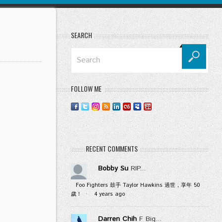
SEARCH
FOLLOW ME
RECENT COMMENTS
Bobby Su
RIP...
Foo Fighters 鼓手 Taylor Hawkins 過世，享年 50
歲！
·
4 years ago
Darren Chih
F Big...