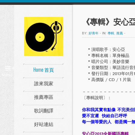
《專輯》安心亞
BY:
好青年
-
IN:
專輯
,
推薦
-
* 演唱歌手：安心亞
* 專輯名稱：單身極品
* 唱片公司：美妙音樂
* 音樂類型：華語流行音
Home 首頁
* 發行日期：2013年01月1
Menu
* 高價版 / CD / 1 片裝
誰來我家
－－－－－－－－－－－－
推薦專區
〔專輯說明〕：
歌詞翻譯
你和我其實有點像 不完美但
愛不宜遲 快給自己呼呼
每一個等愛的人 都是獨一
好站連結
安心亞2013全新國語專輯