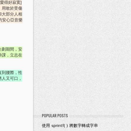
愛得好寂寞]
，用敢於受傷
和大部分人相
像的安心亞音樂
企劃期間，安
抄課，立志在
直到腰際，性
誘人又可口，
POPULAR POSTS
使用 sprintf( ) 將數字轉成字串