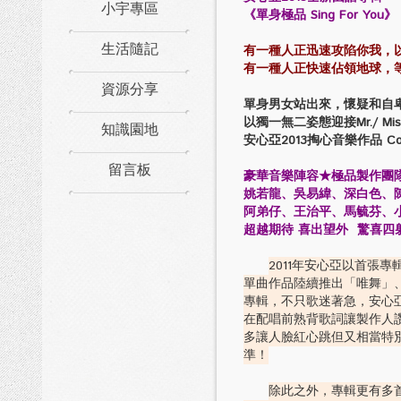
小宇專區
《單身極品 Sing For You》
生活隨記
有一種人正迅速攻陷你我，
有一種人正快速佔領地球，
資源分享
單身男女站出來，懷疑和自
以獨一無二姿態迎接Mr./ Miss
知識園地
安心亞2013掏心音樂作品 Com
留言板
豪華音樂陣容★極品製作團
姚若龍、吳易緯、深白色、
阿弟仔、王治平、馬毓芬、
超越期待 喜出望外 驚喜四
2011年安心亞以首張專
單曲作品陸續推出「唯舞」、
專輯，不只歌迷著急，安心
在配唱前熟背歌詞讓製作人
多讓人臉紅心跳但又相當特
準！
除此之外，專輯更有多