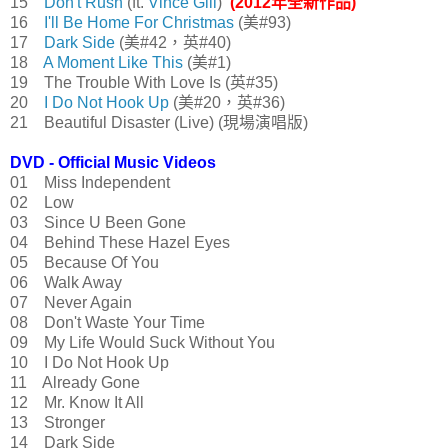
15
Don't Rush
(ft.
Vince Gill
)
(2012年全新作品)
16
I'll Be Home For Christmas
(美#93)
17
Dark Side
(美#42，英#40)
18
A Moment Like This
(美#1)
19 The Trouble With Love Is (英#35)
20
I Do Not Hook Up
(美#20，英#36)
21 Beautiful Disaster (Live) (現場演唱版)
DVD - Official Music Videos
01 Miss Independent
02 Low
03 Since U Been Gone
04 Behind These Hazel Eyes
05 Because Of You
06 Walk Away
07 Never Again
08 Don't Waste Your Time
09 My Life Would Suck Without You
10 I Do Not Hook Up
11 Already Gone
12 Mr. Know It All
13 Stronger
14 Dark Side