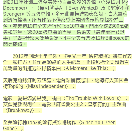
到2011年連續三張全美獲頒百萬認證的專輯《心碎12月 My
December》、《無可就要All I Ever Wanted》及《堅定不移
Stronger》等五張專輯，多元曲風橫跨節奏藍調、白人靈魂
到流行搖滾，所有作品不僅都登上美國告示牌專輯榜前三
名，亦累積10首全美流行榜Top10單曲，開出全球2300萬張
專輯銷量、3600萬張單曲銷售量，葛萊美「最佳流行女歌
手」等2座音樂大獎項肯定、4座全美音樂及12座Billboard的
閃亮成績。
2012年回顧十年丰采，《星光十年 傳奇精選》將其代表
作一網打盡，並作為30歲的人生紀念，收錄包括全美超過百
萬銷量的出道冠軍抒情單曲〈A Moment like This〉；
天后克莉絲汀跨刀譜寫，電台點播榜冠軍、跨海打入英國金
榜Top6的〈Miss Independent〉；
電影「愛是您愛是我」插曲〈The Trouble With Love Is〉；
艾薇兒參與創作，電影「麻雀變公主2：皇家有約」主題曲
〈Breakaway〉；
全美流行榜Top2的流行搖滾暢銷作〈Since You Been
Gone〉；