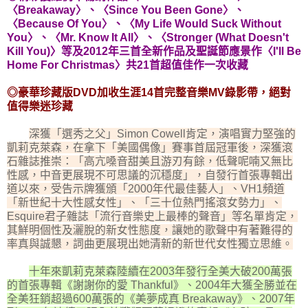
〈Breakaway〉、〈Since You Been Gone〉、
〈Because Of You〉、〈My Life Would Suck Without
You〉、〈Mr. Know It All〉、〈Stronger (What Doesn't
Kill You)〉等及2012年三首全新作品及聖誕節應景作〈I'll Be
Home For Christmas〉共21首超值佳作一次收藏
◎豪華珍藏版DVD加收生涯14首完整音樂MV錄影帶，絕對
值得樂迷珍藏
深獲「選秀之父」Simon Cowell肯定，演唱實力堅強的
凱莉克萊森，在拿下「美國偶像」賽事首屆冠軍後，深獲滾
石雜誌推崇：「高亢嗓音甜美且游刃有餘，低聲呢喃又無比
性感，中音更展現不可思議的沉穩度」，自發行首張專輯出
道以來，受告示牌獲頒「2000年代最佳藝人」、VH1頻道
「新世紀十大性感女性」、「三十位熱門搖滾女勢力」、
Esquire君子雜誌「流行音樂史上最棒的聲音」等名單肯定，
其鮮明個性及灑脫的新女性態度，讓她的歌聲中有著難得的
率真與誠懇，詞曲更展現出她清新的新世代女性獨立思維。
十年來凱莉克萊森陸續在2003年發行全美大破200萬張
的首張專輯《謝謝你的愛 Thankful》、2004年大獲全勝並在
全美狂銷超過600萬張的《美夢成真 Breakaway》、2007年