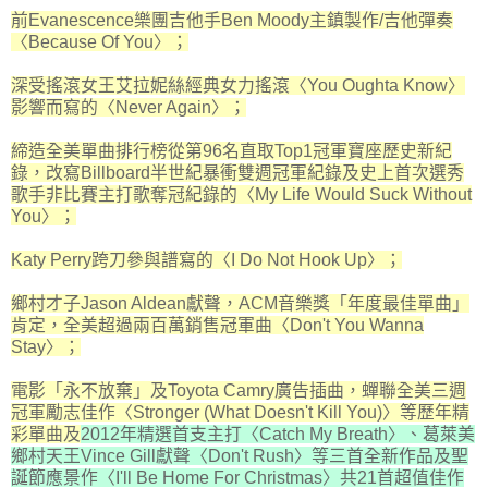
前Evanescence樂團吉他手Ben Moody主鎮製作/吉他彈奏
〈Because Of You〉；
深受搖滾女王艾拉妮絲經典女力搖滾〈You Oughta Know〉
影響而寫的〈Never Again〉；
締造全美單曲排行榜從第96名直取Top1冠軍寶座歷史新紀
錄，改寫Billboard半世紀暴衝雙週冠軍紀錄及史上首次選秀
歌手非比賽主打歌奪冠紀錄的〈My Life Would Suck Without
You〉；
Katy Perry跨刀參與譜寫的〈I Do Not Hook Up〉；
鄉村才子Jason Aldean獻聲，ACM音樂獎「年度最佳單曲」
肯定，全美超過兩百萬銷售冠軍曲〈Don't You Wanna
Stay〉；
電影「永不放棄」及Toyota Camry廣告插曲，蟬聯全美三週
冠軍勵志佳作〈Stronger (What Doesn't Kill You)〉等歷年精
彩單曲及
2012年精選首支主打〈Catch My Breath〉、葛萊美
鄉村天王Vince Gill獻聲〈Don't Rush〉等三首全新作品及聖
誕節應景作〈I'll Be Home For Christmas〉共21首超值佳作