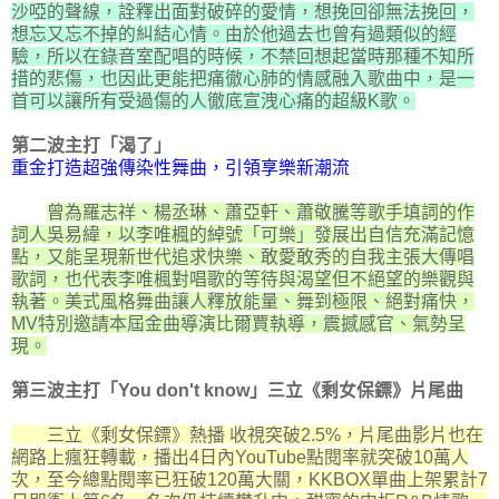
沙啞的聲線，詮釋出面對破碎的愛情，想挽回卻無法挽回，
想忘又忘不掉的糾結心情。由於他過去也曾有過類似的經
驗，所以在錄音室配唱的時候，不禁回想起當時那種不知所
措的悲傷，也因此更能把痛徹心肺的情感融入歌曲中，是一
首可以讓所有受過傷的人徹底宣洩心痛的超級K歌。
第二波主打「渴了」
重金打造超強傳染性舞曲，引領享樂新潮流
曾為羅志祥、楊丞琳、蕭亞軒、蕭敬騰等歌手填詞的作
詞人吳易緯，以李唯楓的綽號「可樂」發展出自信充滿記憶
點，又能呈現新世代追求快樂、敢愛敢秀的自我主張大傳唱
歌詞，也代表李唯楓對唱歌的等待與渴望但不絕望的樂觀與
執著。美式風格舞曲讓人釋放能量、舞到極限、絕對痛快，
MV特別邀請本屆金曲導演比爾賈執導，震撼感官、氣勢呈
現。
第三波主打「You don't know」三立《剩女保鏢》片尾曲
三立《剩女保鏢》熱播 收視突破2.5%，片尾曲影片也在
網路上瘋狂轉載，播出4日內YouTube點閱率就突破10萬人
次，至今總點閱率已狂破120萬大關，KKBOX單曲上架累計7