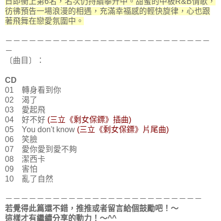
日即衝上第6名，名次仍持續攀升中。甜蜜的中板R&B情歌，
彷彿預告一場浪漫的相遇，充滿幸福感的輕快旋律，心也跟
著飛舞在戀愛氛圍中。
－－－－－－－－－－－－－－－－－－－－－－－－－－
－
〔曲目〕：
CD
01 轉身看到你
02 渴了
03 愛起飛
04 好不好
(三立《剩女保鏢》插曲)
05 You don't know
(三立《剩女保鏢》片尾曲)
06 笑臉
07 愛你愛到愛不夠
08 潔西卡
09 害怕
10 亂了自然
－－－－－－－－－－－－－－－－－－－－－－－－－
若覺得此篇還不錯，推推或者留言給個鼓勵吧！～
這樣才有繼續分享的動力！～^^