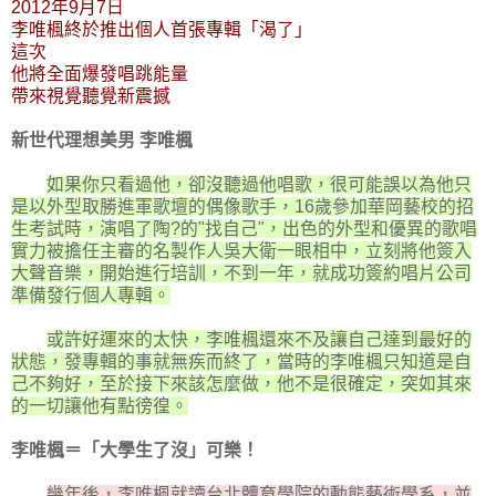
2012年9月7日
李唯楓終於推出個人首張專輯「渴了」
這次
他將全面爆發唱跳能量
帶來視覺聽覺新震撼
新世代理想美男 李唯楓
如果你只看過他，卻沒聽過他唱歌，很可能誤以為他只
是以外型取勝進軍歌壇的偶像歌手，16歲參加華岡藝校的招
生考試時，演唱了陶?的"找自己"，出色的外型和優異的歌唱
實力被擔任主審的名製作人吳大衛一眼相中，立刻將他簽入
大聲音樂，開始進行培訓，不到一年，就成功簽約唱片公司
準備發行個人專輯。
或許好運來的太快，李唯楓還來不及讓自己達到最好的
狀態，發專輯的事就無疾而終了，當時的李唯楓只知道是自
己不夠好，至於接下來該怎麼做，他不是很確定，突如其來
的一切讓他有點徬徨。
李唯楓＝「大學生了沒」可樂！
幾年後，李唯楓就讀台北體育學院的動態藝術學系，並