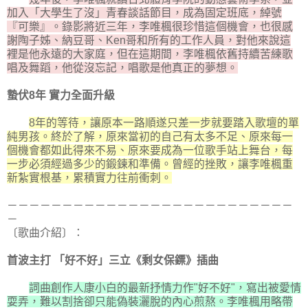
加入「大學生了沒」青春談話節目，成為固定班底，綽號
『可樂』。錄影將近三年，李唯楓很珍惜這個機會，也很感
謝陶子姊、納豆哥、Ken哥和所有的工作人員，對他來說這
裡是他永遠的大家庭，但在這期間，李唯楓依舊持續苦練歌
唱及舞蹈，他從沒忘記，唱歌是他真正的夢想。
蟄伏8年 實力全面升級
8年的等待，讓原本一路順遂只差一步就要踏入歌壇的單
純男孩。終於了解，原來當初的自己有太多不足、原來每一
個機會都如此得來不易、原來要成為一位歌手站上舞台，每
一步必須經過多少的鍛鍊和準備。曾經的挫敗，讓李唯楓重
新紮實根基，累積實力往前衝刺。
－－－－－－－－－－－－－－－－－－－－－－－－－－
－
〔歌曲介紹〕：
首波主打 「好不好」三立《剩女保鏢》插曲
詞曲創作人康小白的最新抒情力作"好不好"，寫出被愛情
耍弄，難以割捨卻只能偽裝灑脫的內心煎熬。李唯楓用略帶