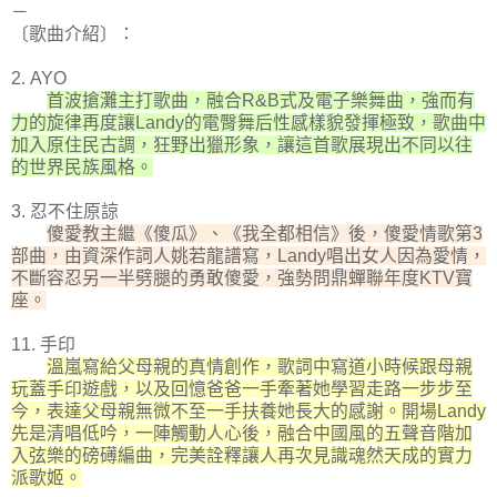
－
〔歌曲介紹〕：
2. AYO
首波搶灘主打歌曲，融合R&B式及電子樂舞曲，強而有
力的旋律再度讓Landy的電臀舞后性感樣貌發揮極致，歌曲中
加入原住民古調，狂野出獵形象，讓這首歌展現出不同以往
的世界民族風格。
3. 忍不住原諒
傻愛教主繼《傻瓜》、《我全都相信》後，傻愛情歌第3
部曲，由資深作詞人姚若龍譜寫，Landy唱出女人因為愛情，
不斷容忍另一半劈腿的勇敢傻愛，強勢問鼎蟬聯年度KTV寶
座。
11. 手印
溫嵐寫給父母親的真情創作，歌詞中寫道小時候跟母親
玩蓋手印遊戲，以及回憶爸爸一手牽著她學習走路一步步至
今，表達父母親無微不至一手扶養她長大的感謝。開場Landy
先是清唱低吟，一陣觸動人心後，融合中國風的五聲音階加
入弦樂的磅礡編曲，完美詮釋讓人再次見識魂然天成的實力
派歌姬。