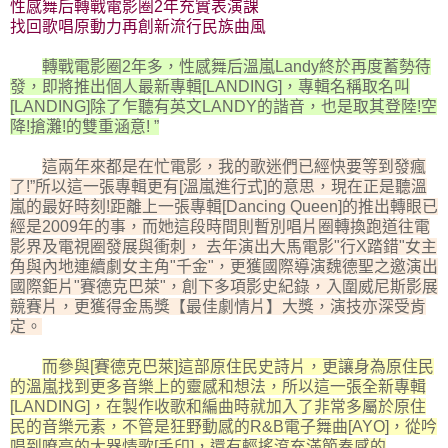
性感舞后轉戰電影圈2年充實表演課
找回歌唱原動力再創新流行民族曲風
轉戰電影圈2年多，性感舞后溫嵐Landy終於再度蓄勢待
發，即將推出個人最新專輯[LANDING]，專輯名稱取名叫
[LANDING]除了乍聽有英文LANDY的諧音，也是取其登陸!空
降!搶灘!的雙重涵意! ”
這兩年來都是在忙電影，我的歌迷們已經快要等到發瘋
了!”所以這一張專輯更有[溫嵐進行式]的意思，現在正是聽溫
嵐的最好時刻!距離上一張專輯[Dancing Queen]的推出轉眼已
經是2009年的事，而她這段時間則暫別唱片圈轉換跑道往電
影界及電視圈發展與衝刺， 去年演出大馬電影"行X踏錯"女主
角與內地連續劇女主角"千金"，更獲國際導演魏德聖之邀演出
國際鉅片"賽德克巴萊"，創下多項影史紀錄，入圍威尼斯影展
競賽片，更獲得金馬獎【最佳劇情片】大獎，演技亦深受肯
定。
而參與[賽德克巴萊]這部原住民史詩片，更讓身為原住民
的溫嵐找到更多音樂上的靈感和想法，所以這一張全新專輯
[LANDING]，在製作收歌和編曲時就加入了非常多屬於原住
民的音樂元素，不管是狂野動感的R&B電子舞曲[AYO]，從吟
唱到嘹亮的大器情歌[手印]，還有輕搖滾充滿節奏感的