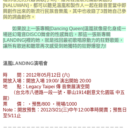
[NALUWAN]，都可以聽見溫嵐和製作人一起在錄音室當中即
興創作出來的新流行民族音樂風，其中也收錄了3首她自己參
與的詞曲創作。
如果說上一張專輯[Dancing Queen]溫嵐就像是化身成一
場迷幻電音DISCO舞會的性感舞后，那這一張新專輯
[LANDING]裡的她，就是找回最初歌唱原動力的狂野歌姬，
讓所有歌迷和聽眾再次感受到她獨特的狂野爆發力!
溫嵐LANDING演唱會
時 間：2012年05月12日 (六)
開放入場：開放入場 19:00/ 演出開始 20:00
地 點：Legacy Taipei 傳 音樂展演空間
（台北市八德路一段一號‧華山1914創意文化園區 中五
館）
票 價： ‧預售/800 ‧現場/1000
Note：開放預售：2012/3/21(三)中午12:00準時開賣；預售日
至5/11止
－－－－－－－－－－－－－－－－－－－－－－－－－－