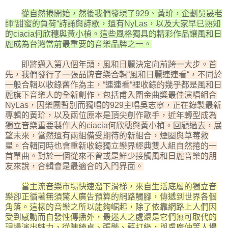
從自然捲開始，然後我們發現了929、黃玠，企劃吳晟老
師“甜蜜的負荷“詩誦與詩歌，還有NyLas，以及大家早已熟知
的ciacia何欣穗與黃小楨。這些風格獨具的精彩作品讓風和日
麗成為台灣當前最重要的音樂品牌之一。
即將邁入第八個年頭，風和日麗決定向前跨一大步。首
先，我們發行了一張品牌音樂合輯“風和日麗連連看“，不同於
一般合輯以收錄舊作為主，“連連看“裡收錄的幾乎都是風和日
麗旗下音樂人的全新創作，包括甫入圍金曲獎最佳演唱組合
NyLas，因樂團暫別而獨唱的929主唱吳志寧，正在錄製最新
專輯的黃玠，以及兩位原本是頂尖創作歌手，近年轉型成為
獨立音樂重要製作人的ciacia何欣穗與黃小楨。回顧過去，展
望未來，當然還有兩組備受期待的新組合，煙圈與草莓救
星。合輯同時也會重新收錄獨立樂界經典雙人組自然捲的一
首單曲。對於一個從來不曾或是鮮少接觸風和日麗音樂的朋
友來說，合輯會是最適合的入門界面。
當主流音樂市場快速溜下滑梯，來自生活底層的獨立音
樂卻正循著無須驚人廣告預算的網路觸腳，傳遞到世界各個
角落。這樣的音樂之所以能夠崛起，除了依靠網路上人們因
受到感動而自發性傳播外，最迷人之處還是它們無可取代的
現場演出魅力，從陳綺貞、張懸、蘇打綠，與盧廣仲等人場