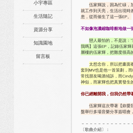
小宇專區
伍家輝說，因為忙碌，
就工作到天亮，生活出現時
生活隨記
患，從而催生了這一張EP。
資源分享
不如像泡濃縮咖啡般地做一張
戀人最怕的，不是說：“
知識園地
我嗎】這張EP，記錄伍家
層樓的伍家輝，把難度很高
留言板
太想念你，所以把畫面
套到MV也是他一首策劃，而M
常找朋友喝酒傾訴，而Cin
神似，而家輝也把真實發生
你已經離開我，但我仍然帶
伍家輝這次帶著【妳愛
盤舉行多場音樂分享簽唱會
－－－－－－－－－－－－
〔歌曲介紹〕：