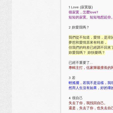
1 Love (寂寞版)
很寂寞，怎麼love?
短短的寂寞。短短地想起你
2 妳愛我嗎？
我們從不知道，愛情，是溶
夢想和愛情原來有時差，
但我們的時差已經調不回來
妳愛我嗎？ 妳快樂嗎？
已經不重要了...
專輯主打，伍家輝最擅長的
3 若
輕搖擺，若我不是這樣，我
然而人生沒有如果，好的壞
4 很自己
失去了你，我找回自己。
還是，失去了你，也失去自