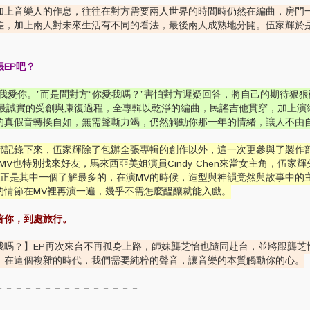
加上音樂人的作息，往往在對方需要兩人世界的時間時仍然在編曲，房門
差，加上兩人對未來生活有不同的看法，最後兩人成熟地分開。伍家輝於
EP吧？
我愛你。”而是問對方“你愛我嗎？”害怕對方遲疑回答，將自己的期待狠
輝最誠實的受創與康復過程，全專輯以乾淨的編曲，民謠吉他貫穿，加上演
的真假音轉換自如，無需聲嘶力竭，仍然觸動你那一年的情緒，讓人不由
都記錄下來，伍家輝除了包辦全張專輯的創作以外，這一次更參與了製作
V也特別找來好友，馬來西亞美姐演員Cindy Chen來當女主角，伍家
dy正是其中一個了解最多的，在演MV的時候，造型與神韻竟然與故事中的
的情節在MV裡再演一遍，幾乎不需怎麼醞釀就能入戲。
著你，到處旅行。
我嗎？】EP再次來台不再孤身上路，師妹龔芝怡也隨同赴台，並將跟龔芝
，在這個複雜的時代，我們需要純粹的聲音，讓音樂的本質觸動你的心。
－－－－－－－－－－－－－－－