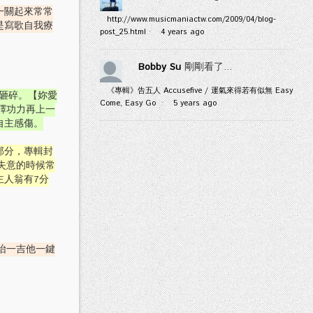
一關起來常常
http://www.musicmaniactw.com/2009/04/blog-
是寫歌自我療
post_25.html
·
4 years ago
Bobby Su
剛剛看了...
《專輯》告五人 Accusefive / 運氣來得若有似無 Easy
狠砸碎。【妳愛
Come, Easy Go
·
5 years ago
繹功力再上一
自主感傷。
部分，專輯封
輝失意的時候常
主人翁有7分
怡一吉他一鍵