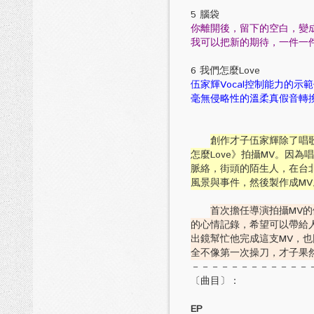
5 腦袋
你離開後，留下的空白，變
我可以把新的期待，一件一
6 我們怎麼Love
伍家輝Vocal控制能力的示
毫無侵略性的溫柔真假音轉換
創作才子伍家輝除了唱
怎麼Love》拍攝MV。因
脈絡，街頭的陌生人，在台
風景與事件，然後製作成MV
首次擔任導演拍攝MV
的心情記錄，希望可以帶給
出鏡幫忙他完成這支MV，
全不像第一次操刀，才子果
－－－－－－－－－－－－
〔曲目〕：
EP