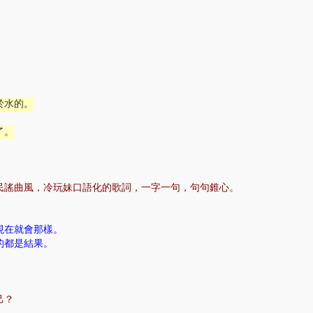
。
於水的。
了。
民謠曲風，冷玩妹口語化的歌詞，一字一句，句句錐心。
現在就會那樣。
的都是結果。
己？