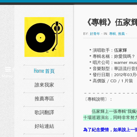
《專輯》伍家輝
BY:
好青年
-
IN:
專輯
,
推薦
-
* 演唱歌手：
伍家輝
* 專輯名稱：妳愛我嗎？
* 唱片公司：warner mus
* 音樂類型：華語流行音
Home 首頁
* 發行日期：2012年03月
Menu
* 高價版 / CD / 1 片裝
誰來我家
－－－－－－－－－－－－
推薦專區
〔專輯說明〕：
歌詞翻譯
伍家輝上一張專輯“我瘋
十場巡迴演出，同時非常努
好站連結
為了紀念愛情，如果說上一