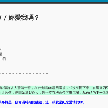
 / 妳愛我嗎？
ic
樂
01日
－－－－－－－－－－－－－－－
你”讓許多人驚鴻一瞥，在台走唱101場回國後，並沒有閒下來，在馬來西
力還歌債，也開始當製作人，幾乎沒有機會停下來沉澱，為自己的下一張
張專輯是一段青澀時期的總結，這一張就是紀念愛情的EP。