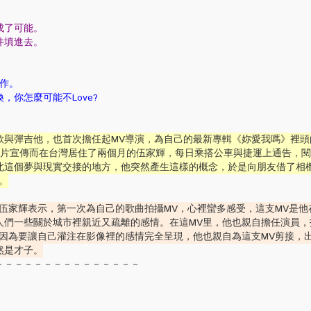
成了可能。
件填進去。
範作。
，你怎麼可能不Love?
歌與彈吉他，也首次擔任起MV導演，為自己的最新專輯《妳愛我嗎》裡頭
為唱片宣傳而在台灣居住了兩個月的伍家輝，每日乘搭公車與捷運上通告，
北這個夢與現實交接的地方，他突然產生這樣的概念，於是向朋友借了相
。
的伍家輝表示，第一次為自己的歌曲拍攝MV，心裡蠻多感受，這支MV是他
人們一些關於城市裡親近又疏離的感情。在這MV里，他也親自擔任演員，
也因為要讓自己灌注在影像裡的感情完全呈現，他也親自為這支MV剪接，
然是才子。
－－－－－－－－－－－－－－－