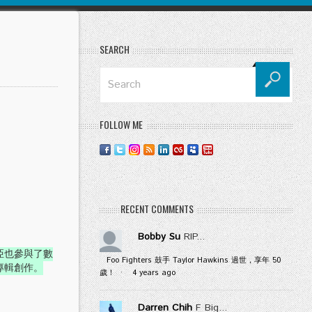
SEARCH
FOLLOW ME
RECENT COMMENTS
Bobby Su
RIP...
亞也參與了數
Foo Fighters 鼓手 Taylor Hawkins 過世，享年 50
專輯創作。
歲！
·
4 years ago
Darren Chih
F Big...