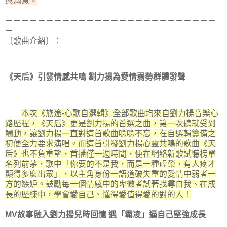
與滿意。
－－－－－－－－－－－－－－－－－－－－－－－－－－
－
〔歌曲介紹〕：
《天后》引發情感共鳴 劉力揚為愛情弱勢群體發聲
本次《旅途-心歌自選輯》全部歌曲均來自劉力揚音樂心
路歷程，《天后》更是劉力揚的首選之曲，第一次聽就受到
觸動，讓劉力揚一直對這首歌曲唸唸不忘，在自選輯籌備之
初便全力要求演唱。而這首引發劉力揚心靈共鳴的歌曲《天
后》也不負重望，首播僅一週時間，便在網絡新歌試聽榜單
名列前茅，歌中「你要的不是我，而是一種虛榮，有人疼才
顯得多麼出眾」，以主角身份一語道破失重的愛情中弱者一
方的嫉妒。鼓勵每一個情感中的卑微者試著找尋自我、在成
長的歷練中，學會愛自己、懂得愛值得愛的對的人！
MV故事融入劉力揚兒時回憶 遇「霸凌」逼自己堅強成長