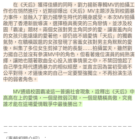
在《天后》獲得佳績的同時，劉力揚新專輯MV的拍攝工
作也在悄然進行，近期卻爆出《天后》MV主題涉及到校園暴
力事件，並融入了劉力揚學生時代的親身感受。本次MV拍攝
啟用了香港新銳導演，選擇極具衝突的三角戀情，並涉及校
園「霸凌」題材。兩個女孩對男主角同步的愛，讓害羞內向
的女孩只能遠遠的愛著他，卻仍逃不過愛情「天后」的獨霸
氣勢，在驕橫跋扈的女孩發現了害羞女孩對男主角默默的愛
後，糾集了多位女生剪掉了她的長髮……拍攝當天，雖然劉
力揚自己並沒有參演MV中的角色，但看著幾位演員的純熟演
繹，讓她也隨著歌曲全心投入故事情景之中，不禁回憶起了
自己學生時代遭遇暴力的相似經歷，並直言因為當初受過不
公平對待，才逼後來的自己一定要堅強獨立，不再扮演生活
中的弱者角色。
MV通過校園霸凌這一普遍社會現象，詮釋出《天后》中
高高在上的愛情，一個是微弱沉默，一個是驕橫高傲，究竟
誰才能在這場愛情戰爭中最後勝出？
－－－－－－－－－－－－－－－－－－－－－－－－－－
－
〔專輯相關介紹〕：