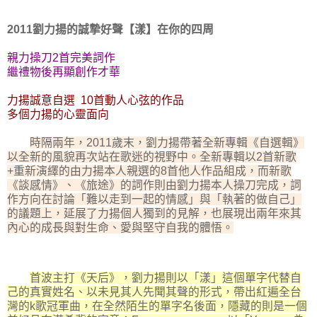
2011劉力揚的誠摯好聲【漾】在你的四周
親力操刀2首完美詞作
繼禮物後再顯創作才華
力揚誠意自選 10首動人心弦的作品
多個力揚的心靈面向
時隔兩年，2011歲末，劉力揚帶著全新專輯《自選輯》
以全新的風貌再次站在歌迷的視野中。全新專輯以2首新歌
+重新演繹的由力揚本人親選的8首他人作品組成，而新歌
《談感情》、《旅途》的詞作則由劉力揚本人操刀完成，詞
作方向在討論「難以走到一起的情感」與「執著的做自己」
的議題上，延展了力揚個人獨到的見解，也展現出兩年來其
內心的成長與對生命、愛與堅守自我的體悟。
首波主打《天后》，劉力揚則以「漾」這個單字代替自
己的真實姓名、以未見其人先聞其聲的形式，帶出紅遍全台
灣的k歌冠軍曲，在全然陌生的單字名後面，隱藏的則是一個