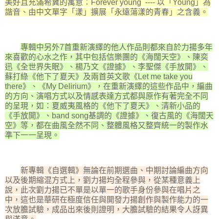
美好且充滿希冀的寓意：Forever young ---- 以「Young」為
諧音、由中文單字「漾」擴展「永遠蕩漾的青春」之含義。
專輯中另外7首重新演繹的他人作品則都來自於力揚多年
來喜歡的心水之作，其中包括信樂團的《海闊天空》、陳奕
迅《全世界失眠》、楊乃文《證據》、李聖傑《手放開》、
蘇打綠《他下了夏天》及兩首英文歌《Let me take you
there》、《My Delirium》，在重新演繹的這些作品中，編曲
的方向、演唱方式以及情感表達方式都與原作有著完全不同
的呈現，如：夏威夷風格的《他下了夏天》、清新小品的
《手放開》、band song基調的《證據》、復古風的《海闊天
空》等，都在曲風全然不同、整體風格又整齊統一的製作水
準下一一呈現。
新專輯《自選輯》無論在前期選曲、中期討論編曲方向
以及後期縮混方式上，劉力揚均全程參與，從某種意義上
說，此次劉力揚已不單是以單一的歌手身份參與在唱片之
中，這也是華研在極度信任與開發力揚創作與製作能力的一
次放膽試驗，成品出來後則證明，大膽試驗的結果令人訝異