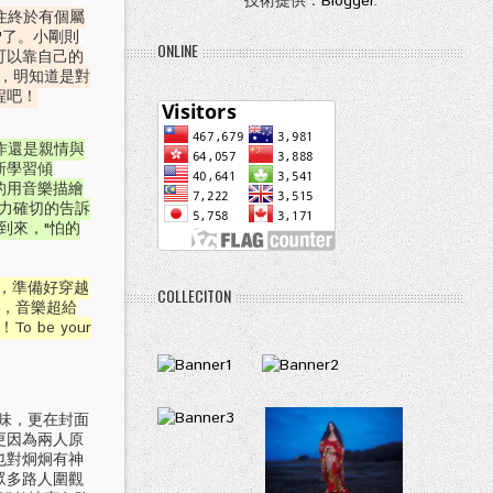
技術提供：
Blogger
.
住終於有個屬
"了。小剛則
ONLINE
可以靠自己的
到，明知道是對
程吧！
作還是親情與
新學習傾
的用音樂描繪
功力確切的告訴
到來，"怕的
N，準備好穿越
COLLECITON
限，音樂超給
be your
人味，更在封面
更因為兩人原
也對炯炯有神
眾多路人圍觀