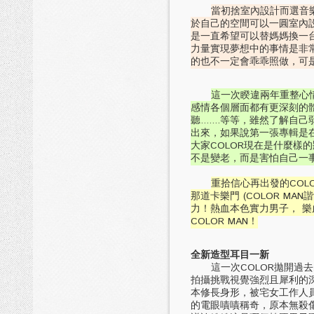
當初捨室內設計而選音
於自己的空間可以一圓室內
是一直希望可以替媽媽換一
力量實現夢想中的事情是非
的也不一定會乖乖照做，可
這一次睽違兩年重整心
感情各個層面都有更深刻的
聽.......等等，雖然
出來，如果說第一張專輯是
大家COLOR現在是什麼樣
不是變老，而是害怕自己一事
重拾信心再出發的COL
那道卡樂門 (COLOR M
力！熱血本色實力男子， 樂血
COLOR MAN！
全新造型耳目一新
這一次COLOR拋開過去既
拍攝挑戰視覺強烈且犀利的
本修長身形，被宅女工作人
的電眼嘖嘖稱奇，原本無殺