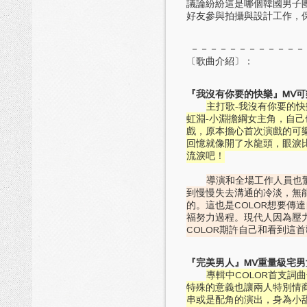
議論紛紛這是哪個韓國男子
好友參與拍攝與設計工作，保
－－－－－－－－－－－－
〔歌曲介紹〕：
『我沒有你要的快樂』MV
主打歌-我沒有你要的
虹淵-小淵擔綱女主角，自
戲，原本擔心首次演戲的可
回憶就像開了水龍頭，眼淚
流淚吧！
導演和全場工作人員也
到慢慢失去溝通的冷淡，無
的。這也是COLOR想要
福努力過程。現代人因為壓
COLOR期許自己和看到這
『完美男人』MV重量級宅
專輯中COLOR首支詞
特殊的意義也讓兩人特別情
串或是配角的演出，身為小