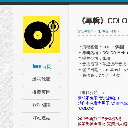
《專輯》COLOR
BY:
好青年
-
IN:
專輯
,
推薦
-
* 演唱團體：COLOR樂團
* 專輯名稱：COLOR MAN 
* 唱片公司：家瑜
* 音樂類型：華語流行音樂
Home 首頁
* 發行日期：2011年09月16
Menu
* 高價版 / CD / 1 片裝
誰來我家
－－－－－－－－－－－－
推薦專區
〔專輯介紹〕：
夢想不色限 音樂超給力
熱血本色實力男子 樂血本命
歌詞翻譯
"COLOR"
好站連結
2011全新第二章升級登場
搖滾男孩全進化 完美男人超