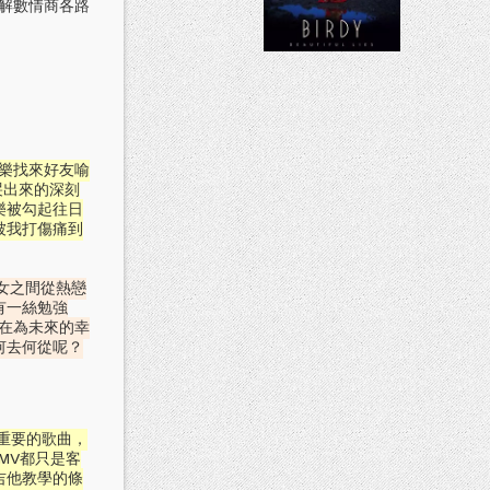
身解數情商各路
樂找來好友喻
哭出來的深刻
樂被勾起往日
被我打傷痛到
女之間從熱戀
有一絲勉強
是在為未來的幸
何去何從呢？
首重要的歌曲，
MV都只是客
吉他教學的條