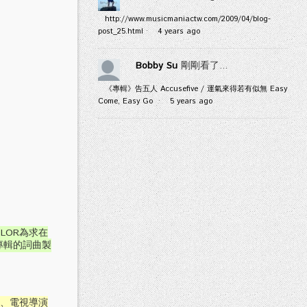
http://www.musicmaniactw.com/2009/04/blog-
post_25.html
·
4 years ago
Bobby Su
剛剛看了...
《專輯》告五人 Accusefive / 運氣來得若有似無 Easy
Come, Easy Go
·
5 years ago
LOR為求在
專輯的詞曲製
影、電視導演