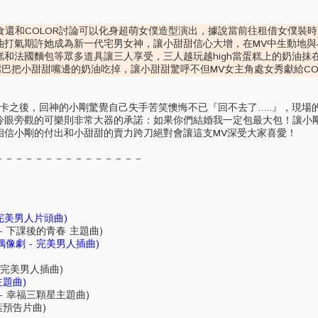
食還和COLOR討論可以化身超萌女僕造型演出，據說當前往租借女僕裝
油打氣期許她成為新一代宅男女神，讓小甜甜信心大增，在MV中生動地與
和法國麵包等眾多道具讓三人享受，三人越玩越high當蛋糕上的奶油抹
嘴巴把小甜甜嘴邊的奶油吃掉，讓小甜甜驚呼不但MV女主角處女秀獻給CO
後，回神的小剛驚覺自己失手苦笑懊悔不已『回不去了.....』，現場
冷眼旁觀的可樂則非常大器的承諾：如果你們結婚我一定包最大包！讓小
相信小剛的付出和小甜甜的賣力跨刀絕對會讓這支MV深受大家喜愛！
－－－－－－－－－－－－－－－
 完美男人片頭曲)
 - 下課後的青春 主題曲)
偶像劇 - 完美男人插曲)
- 完美男人插曲)
葉主題曲)
 - 幸福三顆星主題曲)
麗葉預告片曲)