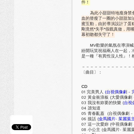
件！
為此小甜甜特地瘦身禁
血的替瘦了一圈的小甜甜加
蜜互動，由於導演設計了蛋糕
剛竟然"失手"假戲真做，用
幕初吻都失守了！
MV歡樂的氣氛在導演喊卡之
紛開玩笑祝福兩人在一起，
是一種『有異性沒人性』！
－－－－－－－－－－－－
〔曲目〕：
CD
01 完美男人
(台視偶像劇 -
02 黃金衝浪板 (大愛偶像劇
03 我沒有妳要的快樂
(台視
04 誰知道
05 青春亂蓋 (台視偶像劇 
06 接話
(金馬國片- 茱麗
07 這一次愛妳 (中視偶像劇
08 小公主 (金馬國片- 茱