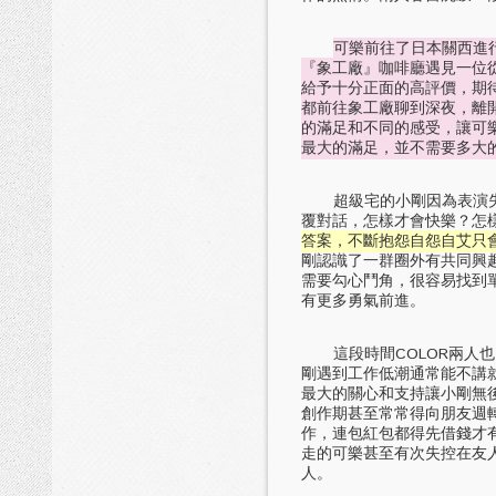
可樂前往了日本關西進
『象工廠』咖啡廳遇見一位
給予十分正面的高評價，期
都前往象工廠聊到深夜，離
的滿足和不同的感受，讓可
最大的滿足，並不需要多大
超級宅的小剛因為表演失誤
覆對話，怎樣才會快樂？怎樣才能
答案，不斷抱怨自怨自艾只
剛認識了一群圈外有共同興
需要勾心鬥角，很容易找到
有更多勇氣前進。
這段時間COLOR兩人也
剛遇到工作低潮通常能不講
最大的關心和支持讓小剛無
創作期甚至常常得向朋友週
作，連包紅包都得先借錢才
走的可樂甚至有次失控在友
人。