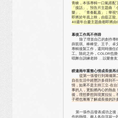
青睞，本張專輯一口氣搭配了
「接話」、預告片主題曲「
樂」、「青春亂蓋」；華視"
即將於年底上映，由藍正龍、
40週年台慶主題曲都即將由
幕後工作馬不停蹄
除了埋首自己的創作專輯之
薛凱琪、棒棒堂、王子、卓
專輯後製工作，還同時擔任白
工。除此之外，COLOR
唱舞台訓練老師 …以樂會友
睽違兩年重整心情成長後再
從第一張發行到籌備第
自在生活中經歷許多得到不
情，如果不是主持三立-在
事的人，更點燃內心的熱血
後，理想夢想與現實拉扯，
子裡也漸漸了解成長後的許
第一張作品發表成功之後，
作的熱情。兩人各自沈寂一