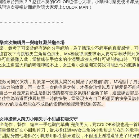
團體來台拍照？？忍住不笑的COLOR也信心大增，小剛和可樂更使出渾
證這次專輯封面絕對讓大家愛上COLOR MAN！
－－－－－－－－－－－－－－－
可樂首次擔綱男一與喻虹淵哭翻全場
快樂，參考了可樂曾經有過的分手經驗，為了體現少不經事的真實感情，可
己也首次下海挑戰男主角角色演出。MV橋段導演要求兩人要有爭執吵鬧到
樂可能很難入戲，當情緒信手捻來的小淵哭成淚人捶打可樂的胸口時，可
比女主角還大顆的唏哩嘩啦不止，女主角小淵還開完笑說可能是他的氣胸
驚歎可樂的哭功，對於第一次挑大梁的可樂給了好幾個“讚“。MV設計了男
能為力的放棄，再一次又一次的痛過之後，才學會珍惜以及了解愛是不能
傳達自己一路走來對於生活對於感情都有更多累積和全新了解，這些練習都
力往往為逃避而找尋短暫一時的快樂，當發現沒有自己所想要的快樂又該
首歌MV的朋友都能在不成熟的愛情經驗裡漸漸找到答案。
男女神接班人跨刀小剛失手小甜甜初吻失守
曲全創作，製作、編曲一手包辦的單曲-完美男人，對COLOR來說也是一
商重量級好友小甜甜跨刀，從未擔任過MV女主角的小甜甜之前在別的歌手
甜甜貼身吉他老師的小剛動用師生情來遊說，不但送上謝禮還答應了終身