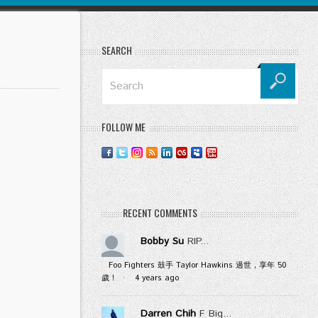
SEARCH
FOLLOW ME
RECENT COMMENTS
Bobby Su
RIP...
Foo Fighters 鼓手 Taylor Hawkins 過世，享年 50
歲！
·
4 years ago
Darren Chih
F Big...