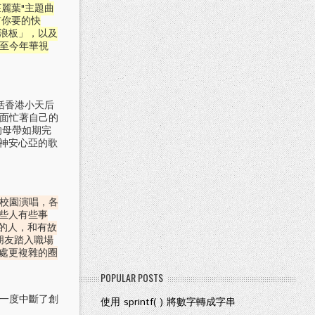
麗葉"主題曲
有你要的快
衝浪板」，以及
甚至今年華視
括香港小天后
方面忙著自己的
的母帶如期完
女神安心亞的歌
場校園演唱，各
有些人有些事
的人，和有故
朋友踏入職場
身處更複雜的圈
POPULAR POSTS
一度中斷了創
使用 sprintf( ) 將數字轉成字串