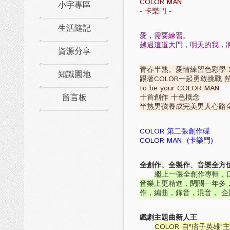
COLOR MAN
小宇專區
- 卡樂門 -
生活隨記
愛，需要練習。
越過這道大門，明天的我，
資源分享
青春半熟。愛情練習色彩學 
知識園地
跟著COLOR一起勇敢挑戰 
to be your COLOR MAN
留言板
十首創作 十色概念
半熟男孩養成完美男人心路
COLOR 第二張創作碟
COLOR MAN (卡樂門)
全創作、全製作、音樂全方
繼上一張全創作專輯，口
音樂上更精進，閉關一年多
作，編曲，錄音，混音， 企
戲劇主題曲新人王
COLOR 自"痞子英