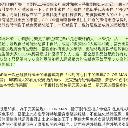
樂創作的可樂，直到第二張專輯發行前才和家人爭取到搬出來自己一個人
設計夢牛刀小試改造一下，而搬出來自己照顧自己也似乎代表著自己"長大
台車，將這目標放在第二張專輯努力朝目標實現。男孩變成男人的路上，
常有意義且重要的事情，COLOR也自嘲很奇怪往往知道的事情未必做得
是只要時間對了就會突然想通了，一切就對了，也許這也是成長的體驗過
情再出發，小剛與可樂更了解也確定自己是怎麼樣的人，不管是生活，工
體驗，發現自己可能比想像中自私，或是和孤獨比和人容易相處，需要重
了解自己弱點的現實會有些殘酷，卻對創作有更大的幫助，更能將現實與矛盾深刻
在告訴大家COLOR想要變成什麼樣子的人，這一張全新作品就是終於有
的狀態！只是望向３０歲的兩個年輕人經過壓力的洗禮也不禁早憂３０歲的
無成！"
OR這一次已經做好萬全的準備成為自己和對方心目中的專屬COLOR MA
AN諧音)，即將讓大家看見蛻變後的自己，更完熟的創作與姿態。夢想不”色”
本命創作樂團“COLOR”準備好要給你最完美的自己，最完美的音樂創作！To 
定印象，為了完美呈現COLOR MAN，除了製作空檔拚命健身增加男
深色眼妝，搭配上此次造型師特地量身定製的服裝，不但強化整體視覺，
員誇讚簡直就是漫畫裡走出來的搖滾王子！兩個大男生首次嘗試煙燻眼妝
傷力的小眼睛瞬間有了野獸般的銳利目光，封面在戶外拍攝時意外地吸引