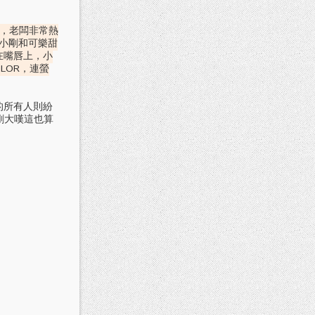
時，老闆非常熱
小剛和可樂甜
在嘴唇上，小
LOR，連螢
的所有人則紛
剛大嘆這也算