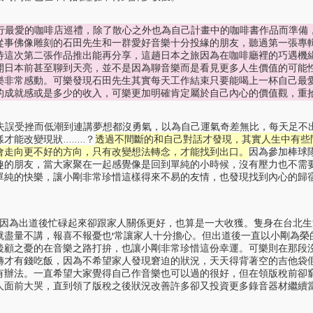
行最愛的咖啡店巡禮，除了散心之外也為自己計畫中的咖啡書作品而準備
從事佛像雕刻的石田先生和一群愛好音樂十分投緣的朋友，聽過第一張專
待這次第二張作品推出能再分享，這趟日本之旅因為在咖啡廳裡的巧遇機
開日本前甚至聊到天亮，並不是因為聊音樂而是看見更多人生價值的可能
樂非常感動。可樂發現石田先生其實每天工作結束只要能喝上一杯自己最
的成就感或是多少的收入，可樂更加明確肯定屬於自己內心的價值觀，重
受挫而低潮到連講夢想都沒勇氣，以為自己運氣奇差無比，每天足不
改變現狀........？
透過不間斷的和自己對話才發現，其實人生中有些
會走向更不好的方向，只有改變想法轉念，才能找到出口。
因為參加棒球
趣的朋友，當大家聚在一起感覺像是回到單純的小時候，沒有壓力也不需
單純的快樂，讓小剛非常珍惜這樣得來不易的友情，也發現找到內心的歸
因為出道後忙碌起來卻跟家人關係更好，也算是一大收獲。隻身在台北生
就盡量不講，報喜不報憂也'常讓家人十分擔心。但出道後一直以小剛為榮
後顧之憂的在音樂之路打拚，也讓小剛非常珍惜這份幸運。可樂則在那段
轉才有錢吃飯，因為不希望家人發現窘迫的狀況，天天得背著空的吉他袋
有辦法。一直希望大家覺得自己作音樂也可以過的很好，但在領版稅前卻
人面前大哭，直到領了版稅之後狀況改善許多卻又投資更多錄音器材繼續