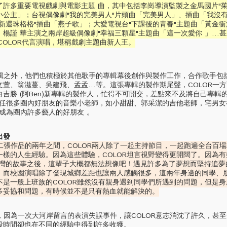
許多重要電視戲劇與電影主題 曲，其中包括李崗導演監製之金馬國片"茱
小公主」；台視偶像劇"我的完美男人"片頭曲「完美男人」、插曲「我沒
新還珠格格"插曲「燕子歌」；大愛電視台"下課後的青春"主題曲「黃金
楊謹 華主演之兩岸超級偶像劇"幸福三顆星"主題曲「這一次愛你 」…
COLOR代言演唱，堪稱戲劇主題曲新人王。
外，他們也積極於其他歌手的專輯幕後創作與製作工作，合作歌手包
文萱、翁滋蔓、吳建飛、孟孟…等。這張專輯的製作期尾聲，COLOR一
吉勝 (阿Ben)新專輯的製作人，忙得不可開交，差點來不及將自己專輯
也擔任很多圈內好朋友的音樂小老師，如小甜甜、郭采潔的吉他老師，宅男
成為圈內許多藝人的好朋友 。
出發
二張作品的兩年之間，COLOR兩人除了一起主持節目，一起跑遍全台百
一樣的人生經驗。因為這些體驗，COLOR坦言視野變得更開闊了。因為
台灣的故事之後，這輩子大概都無法想像吧！遇見許多為了夢想而堅持追夢
！而校園演唱除了發現城鄉差距也讓兩人感觸很多，這兩年身邊的同學、
不是一般上班族的COLOR雖然沒有親身遇到同學們所遇到的問題，但是
多妥協和問題，有時候並不是只有熱血就能解決的。
因為一次大河岸留言的表演失誤事件，讓COLOR意志消沈了許久，甚至
段時間卻也在不同的經驗中得到許多收獲。