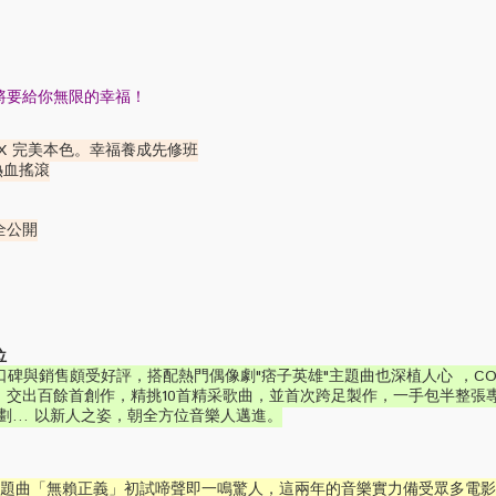
將要給你無限的幸福！
X 完美本色。幸福養成先修班
熱血搖滾
全公開
位
碑與銷售頗受好評，搭配熱門偶像劇"痞子英雄"主題曲也深植人心 ，CO
，交出百餘首創作，精挑10首精采歌曲，並首次跨足製作，一手包半整張
劃… 以新人之姿，朝全方位音樂人邁進。
雄"主題曲「無賴正義」初試啼聲即一鳴驚人，這兩年的音樂實力備受眾多電