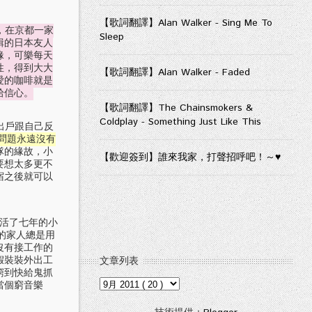
【歌詞翻譯】Alan Walker - Sing Me To
，在京都一家
Sleep
輯的日本友人
緣，可樂每天
性，得到大大
【歌詞翻譯】Alan Walker - Faded
愛的咖啡就是
拾信心。
【歌詞翻譯】The Chainsmokers &
Coldplay - Something Just Like This
出戶跟自己反
問題永遠沒有
隊的緣故，小
【歡迎簽到】誰來我家，打聲招呼吧！～♥
要想太多更不
宿之後就可以
活了七年的小
的家人總是用
沒有接工作的
文章列表
假裝裝外出工
窮到快給鬼抓
當個窮音樂