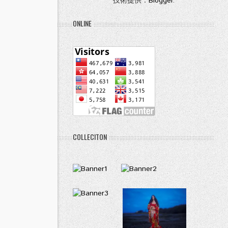
技術提供：
Blogger
.
ONLINE
COLLECITON