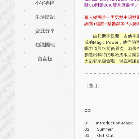
小宇專區
隨CD附贈2010雙月曆書
生活隨記
華人樂團唯一男男雙主唱雙
詞曲+編曲+樂器錄製 6人
資源分享
由貝斯手凱開、吉他手
成的Magic Power
知識園地
唱力道與DJ前衛層次，就
創造出獨特的嘻哈搖滾音樂
留言板
天后郭采潔合唱，現在就讓台北
－－－－－－－－－－－－
〔曲目〕：
CD
01 Introduction-Magic
02 Summer
03 Get Out