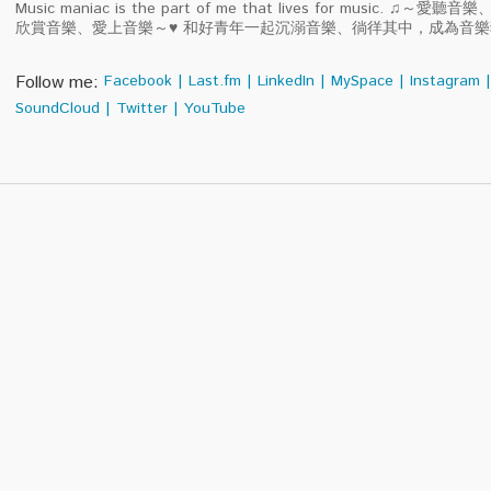
Music maniac is the part of me that lives for music. ♫～
欣賞音樂、愛上音樂～♥ 和好青年一起沉溺音樂、徜徉其中，成為音
Follow me:
Facebook
|
Last.fm
|
LinkedIn
|
MySpace
|
Instagram
|
SoundCloud
|
Twitter
|
YouTube