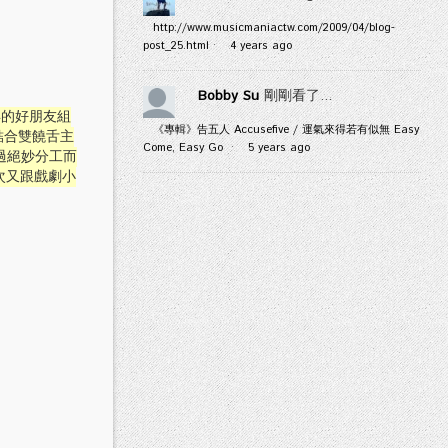
http://www.musicmaniactw.com/2009/04/blog-
post_25.html
·
4 years ago
Bobby Su
剛剛看了...
年的好朋友組
《專輯》告五人 Accusefive / 運氣來得若有似無 Easy
結合雙饒舌主
Come, Easy Go
·
5 years ago
過絕妙分工而
次又跟戲劇小