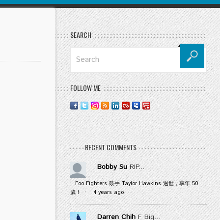
SEARCH
FOLLOW ME
RECENT COMMENTS
Bobby Su
RIP...
Foo Fighters 鼓手 Taylor Hawkins 過世，享年 50
歲！
·
4 years ago
Darren Chih
F Big...