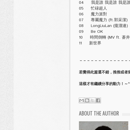
04 我是誰 我是誰 我是
05 忙碌超人
06 魔力派對
07 專屬魔力 (ft.郭采潔)
08 LongLiuLan (攏溜連
09 Be OK
10 時間倒轉 (MV ft. 蒼井
11 新世界
－－－－－－－－－－－－－
若覺得此篇還不錯，推推或者
這樣才有繼續分享的動力！～^
ABOUT THE AUTHOR