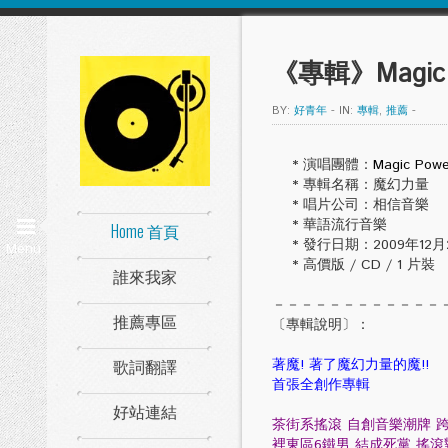
《專輯》Magic
BY:
好青年
-
IN:
專輯
,
推薦
-
* 演唱團體：
Magic Po
* 專輯名稱：魔幻力量
* 唱片公司：相信音樂
* 華語流行音樂
Home 首頁
* 發行日期：2009年12月
Menu
* 高價版 / CD / 1 片裝
誰來我家
－－－－－－－－－－－－
推薦專區
〔專輯說明〕：
歌詞翻譯
著魔! 著了魔幻力量的魔!!
首張全創作專輯
好站連結
茶街系搖滾 自創音樂潮牌 
裡東區6鐵男 結成死黨 搖