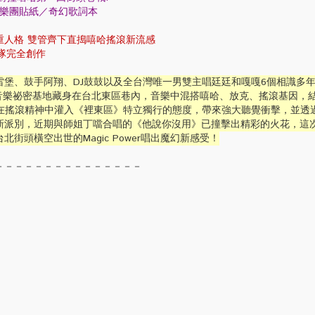
卡／樂團貼紙／奇幻歌詞本
重人格 雙管齊下直搗嘻哈搖滾新流感
團隊完全創作
雷堡、鼓手阿翔、DJ鼓鼓以及全台灣唯一男雙主唱廷廷和嘎嘎6個相識多
，他們的音樂祕密基地藏身在台北東區巷內，音樂中混搭嘻哈、放克、搖滾基因，
像在搖滾精神中灌入《裡東區》特立獨行的態度，帶來強大聽覺衝擊，並透
新派別，近期與師姐丁噹合唱的《他說你沒用》已撞擊出精彩的火花，這
街頭橫空出世的Magic Power唱出魔幻新感受！
－－－－－－－－－－－－－－－