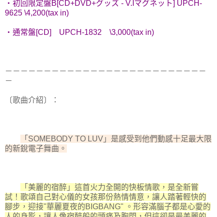
・初回限定盤B[CD+DVD+グッズ - V.Iマグネット] UPCH-
9625 \4,200(tax in)
・通常盤[CD] UPCH-1832 \3,000(tax in)
－－－－－－－－－－－－－－－－－－－－－－－－－－
－
〔歌曲介紹〕：
「SOMEBODY TO LUV」是感受到他們動感十足最大限
的新銳電子舞曲。
「美麗的宿醉」這首火力全開的快板情歌，是全新嘗
試！歌頌自己對心儀的女孩那份熱情情意，讓人踏著輕快的
腳步，迎接"華麗夏夜的BIGBANG" 。形容滿腦子都是心愛的
人的身影，讓人像宿醉般的頭痛及胸悶，但這卻是最美麗的