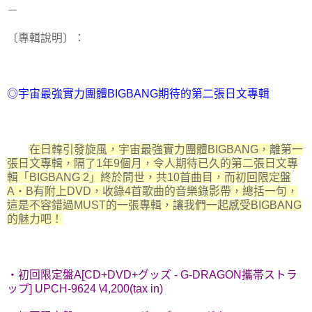
－
〔專輯說明〕：
◎宇宙最強實力團體BIGBANG期待的第二張日文專輯
在日韓引發旋風，宇宙最強實力團體BIGBANG，離第一
張日文專輯，隔了1年9個月，令人期待已久的第二張日文專
輯「BIGBANG 2」終於問世
，共10首曲目，而初回限定盤
A・B有附上DVD，收錄4首歌曲的音樂錄影帶，總括一句，
這是不容錯過MUST的一張專輯，讓我們一起感受BIGBANG
的魅力吧！
・初回限定盤A[CD+DVD+グッズ - G-DRAGON攜帯ストラ
ップ] UPCH-9624 \4,200(tax in)