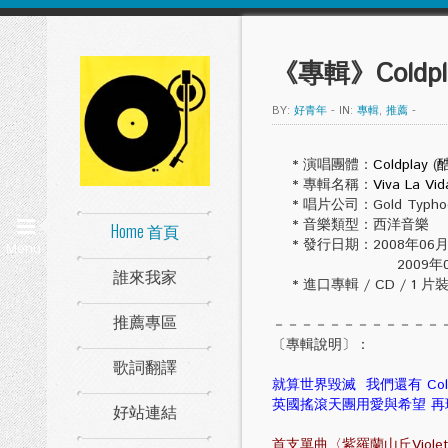
《專輯》Coldplay
BY:
好青年
-
IN:
專輯
,
推薦
-
* 演唱團體：
Coldplay
(
* 專輯名稱：
Viva La Vid
* 唱片公司：Gold Typhoo
* 音樂類型：西洋音樂
Home 首頁
* 發行日期：2008年06月20
Menu
2009年08月21日
誰來我家
* 進口專輯 / CD / 1 片
推薦專區
－－－－－－－－－－－－
〔專輯說明〕：
歌詞翻譯
就算世界毀滅 我們還有 Cold
英國搖滾天團用愛與希望 再
好站連結
首支單曲〈紫羅蘭山丘Viole