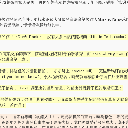
週72萬張的驚人銷售、勇奪全美告示牌專輯榜冠軍，創下酷玩樂團「當週
的角色之外，更找來兩位大師級的資深音樂製作人Markus Dravs和
積多年的音樂歷練，慢慢灌注釋放於其中。
〈Don't Panic〉，沒有太多言詞的開場曲〈Life in Technicolo
ndon〉在電氣化的節奏下，搭配輕快佛朗明哥的擊掌聲，而〈Strawberry Swi
綴非洲音樂元素；
，排迴低吟的憂鬱節拍，一步步爬上〈Violet Hill〉，克里斯馬汀如
me, won't you let me know?」令人心醉動容，時光就這樣靜止停留在那
電子節奏，〈42〉調配出的濃烈情境，勾勒出酷玩骨子裡的歇斯底里；
未有的聲音張力，強悍且具有侵略性，情緒激流在變化多端的假音真音之間
艷的一首作品！
artin說到：「這張新專輯《玩酷人生》，充滿著將黑白畫面，轉為彩色世界的
，得以更無拘無束的自由生長！這張專輯，我們將蓄勢待發的獵犬，毫不