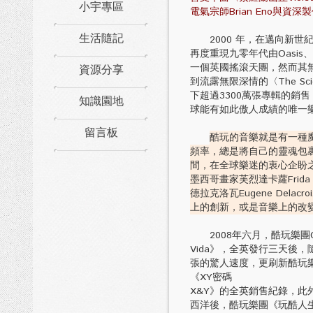
小宇專區
電氣宗師Brian Eno與資深
生活隨記
2000 年，在邁向新世紀的
再度重現九零年代由Oasis、 B
資源分享
一個英國搖滾天團，然而其無
到流露無限深情的〈The Sci
下超過3300萬張專輯的銷
知識園地
球能有如此傲人成績的唯一
留言板
酷玩的音樂就是有一種
頻率，總是將自己的靈魂包
間，在全球樂迷的衷心企盼之下
墨西哥畫家芙烈達卡蘿Frid
德拉克洛瓦Eugene Delac
上的創新，或是音樂上的改
2008年六月，酷玩樂團Col
Vida》，全英發行三天後
張的驚人速度，更刷新酷玩
《XY密碼
X&Y》的全英銷售紀錄，此
西洋後，酷玩樂團《玩酷人