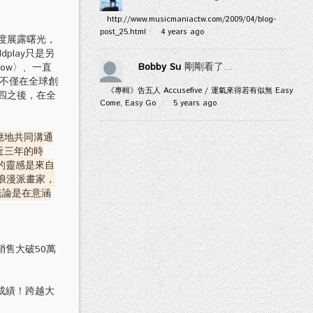
http://www.musicmaniactw.com/2009/04/blog-
post_25.html
·
4 years ago
再度展露曙光，
dplay只是另
Bobby Su
剛剛看了...
ow〉、一直
年，不僅在全球創
《專輯》告五人 Accusefive / 運氣來得若有似無 Easy
四之後，在全
Come, Easy Go
·
5 years ago
應地共同溝通
近三年的時
稱的靈感是來自
名浪漫派畫家，
新作無論是在意涵
銷售大破50萬
成績！跨越大