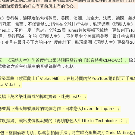
留在腳踝上的沉重枷鎖，而是更能放寬心胸邁向自由境界的優渥籌碼！對
四個熱愛音樂的好友有著前所未有的信心。
發行後，隨即攻陷包括英國、美國、澳洲、加拿大、法國、德國、義
排行冠軍！然而，不僅實體CD銷售在全球排行告捷，酷玩樂團《玩酷人生
es上，不但一度「完封」全球22國iTunes數位專輯下載榜，更曾創下iTu
七月、發行屆滿一年的《玩酷人生》，不但勇奪全美葛萊美獎「最佳搖滾專
張！並且在最具公正力的IFPI年度統計下，酷玩樂團《玩酷人生》更榮登20
，《玩酷人生》則首度推出限時限區發行的【影音特典CD+DVD】。
除
豪華收錄六首主打單曲的音樂錄影帶，包括：
曲〈紫羅蘭山丘Violet Hill〉，在短時間內於YouTube驚創近五千
 Vida〉；
場上萬名樂迷而成的撼動實錄〈迷失Lost!〉；
灑下滿天蝴蝶紙片的絢爛之作〈日本戀人Lovers In Japan〉；
、演出皮偶搖滾樂的〈再續彩色人生Life In Technicolor ii〉；
掌並包下整個倫敦街頭，以嶄新拍攝手法，將主唱克里斯馬汀Chris Matin