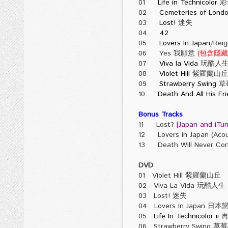
01
Life in Technicolor
彩
02
Cemeteries of Lond
03
Lost!
迷失
04
42
05
Lovers In Japan
/Re
06 Yes 我願意
(包含隱藏曲目
07
Viva la Vida
玩酷人
08
Violet Hill
紫羅蘭
09
Strawberry Swing
草
10
Death And All His Fr
Bonus Tracks
11 Lost?
[Japan and iTun
12 Lovers in Japan (Acou
13 Death Will Never Co
DVD
01 Violet Hill 紫羅蘭山丘
02 Viva La Vida 玩酷人生
03 Lost! 迷失
04 Lovers In Japan 日本
05
Life In Technicolor ii
再
06 Strawberry Swing 