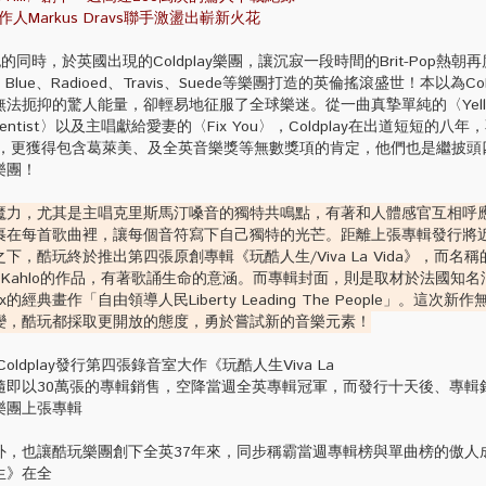
製作人Markus Dravs聯手激盪出嶄新火花
同時，於英國出現的Coldplay樂團，讓沉寂一段時間的Brit-Pop熱朝
lue、Radioed、Travis、Suede等樂團打造的英倫搖滾盛世！本以為Col
法扼抑的驚人能量，卻輕易地征服了全球樂迷。從一曲真摯單純的〈Yell
entist〉以及主唱獻給愛妻的〈Fix You〉，Coldplay在出道短短的八
售，更獲得包含葛萊美、及全英音樂獎等無數獎項的肯定，他們也是繼披頭
樂團！
魔力，尤其是主唱克里斯馬汀嗓音的獨特共鳴點，有著和人體感官互相呼
裹在每首歌曲裡，讓每個音符寫下自己獨特的光芒。距離上張專輯發行將
，酷玩終於推出第四張原創專輯《玩酷人生/Viva La Vida》，而名
a Kahlo的作品，有著歌誦生命的意涵。而專輯封面，則是取材於法國知
roix的經典畫作「自由領導人民Liberty Leading The People」。這次
變，酷玩都採取更開放的態度，勇於嘗試新的音樂元素！
dplay發行第四張錄音室大作《玩酷人生Viva La
，隨即以30萬張的專輯銷售，空降當週全英專輯冠軍，而發行十天後、專輯
樂團上張專輯
外，也讓酷玩樂團創下全英37年來，同步稱霸當週專輯榜與單曲榜的傲人
生》在全