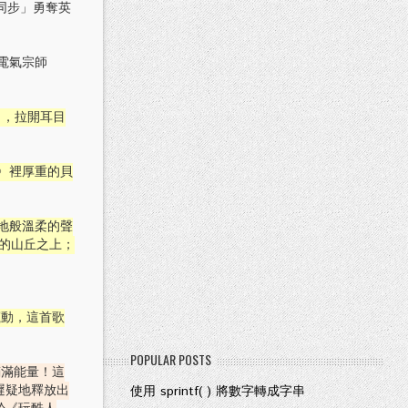
同步」勇奪英
電氣宗師
r〉，拉開耳目
ng〉裡厚重的貝
大地般溫柔的聲
座飄雪的山丘之上；
竄動，這首歌
POPULAR POSTS
滿滿能量！這
遲疑地釋放出
使用 sprintf( ) 將數字轉成字串