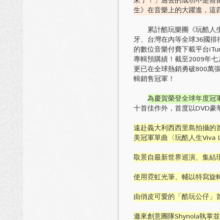
來了！」過去的成功不是箝
生》在音樂上的大躍進，這
累計酷玩樂團《玩酷人生》
牙、台灣在內等全球36國
的數位音樂付費下載平台iTun
專輯預購績！截至2009年
更已在全球熱銷勇破800萬
輯銷售冠軍！
為慶賀榮登全球年度冠軍
十首佳作外，首度以DVD
遠赴義大利西西里島拍攝的首發單
美冠軍單曲〈玩酷人生Viva La
取景自最新世界巡演、集結現
使用霓虹光筆、輔以特寫旋轉並
由俏皮可愛的「酷玩公仔」首度擔綱
邀來創意團隊Shynola執