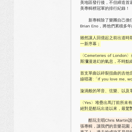
美地區發行後，不但締造首
美專輯榜冠軍的排行紀錄！
新專輯除了樂團自己擔任製作
Brian Eno，將他們累
雖然讓人回億起之前出道時期的作品
一新序幕；
〈Cemeteries of Lo
斯瀰漫迷幻的氣息，不時點
首支單曲以碎裂扭曲的吉他音牆
線唱著:「If you love 
漩渦般的琴音、弦樂、以及
〈Yes〉堆疊出馬汀前所
絕對是酷玩出道以來，最驚
酷玩主唱Chris M
張專輯，讓我們的音樂花園