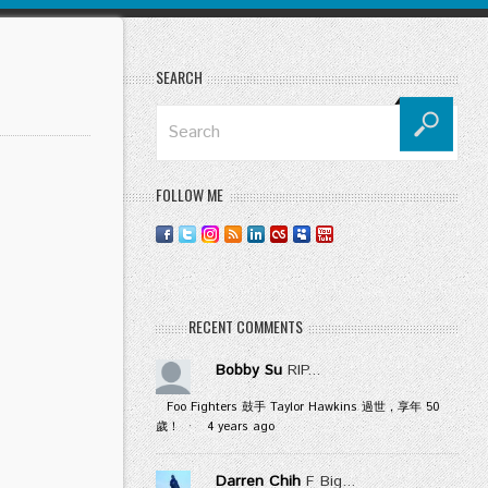
SEARCH
FOLLOW ME
RECENT COMMENTS
Bobby Su
RIP...
Foo Fighters 鼓手 Taylor Hawkins 過世，享年 50
歲！
·
4 years ago
Darren Chih
F Big...