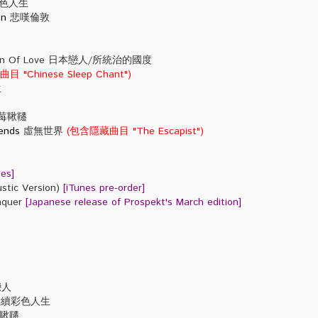
色人生
on
悲嘆倫敦
ign Of Love 日本戀人/所統治的國度
 "Chinese Sleep Chant")
生
山丘
莓鞦韆
iends
虛無世界
(包含隱藏曲目 "The Escapist")
es]
stic Version)
[iTunes pre-order]
nquer
[Japanese release of Prospekt's March edition]
戀人
續彩色人生
草莓鞦韆