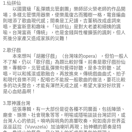
1.仙拼仙
以國寶級「亂彈嬌北管劇團」樂師邱火榮老師的作品開
場；多樣北管慣用器樂，使樂風復古而獨樹一格，電音編曲
則增添了歌曲現代感；間奏是工尺譜，吉董稍改成虛詞來
唱，更富新意和趣味。「仙拼仙」是對大老婆和細姨的諷
喻。台灣富商「傳統」，也是金錢與性權擴張的諷刺，但人
死後分家產又造成家族的災難！
2.歌仔戲
本來想叫「胡撇仔戲」（台灣味的opera），但怕一般人
不了解，仍以「歌仔戲」為題比較好懂。前奏是歌仔戲扮仙
樂。專輯中，北管或亂彈樂句覺得好聽，是多次聆聽、試
唱，可以和搖滾或歌融合，再放進來。傳統戲曲曲式、拍子
和現代音樂不同，配唱也不能按一般歌曲的做法，要花比較
多的功夫整合，才能有渾然天成之感。希望大家好好欣賞，
是心血結晶啊！
3.眾神護台灣
這張專輯，有一大部份是從各種不同層面，包括陣頭、
廟會、娛樂、社會現象等等，明喻或隱喻談談台灣認同，或
台灣人心的依託。嗩吶與哨角的高響吹奏，宛如南非世界盃
巫巫茲拉（Vuvuzela）加油喇叭再現；抬神轎的節奏是特