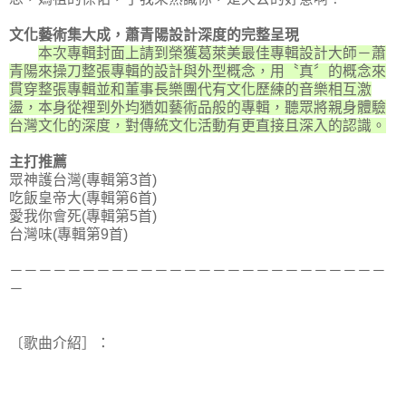
文化藝術集大成，蕭青陽設計深度的完整呈現
本次專輯封面上請到榮獲葛萊美最佳專輯設計大師－蕭
青陽來操刀整張專輯的設計與外型概念，用〝真〞的概念來
貫穿整張專輯並和董事長樂團代有文化歷練的音樂相互激
盪，本身從裡到外均猶如藝術品般的專輯，聽眾將親身體驗
台灣文化的深度，對傳統文化活動有更直接且深入的認識。
主打推薦
眾神護台灣(專輯第3首)
吃飯皇帝大(專輯第6首)
愛我你會死(專輯第5首)
台灣味(專輯第9首)
－－－－－－－－－－－－－－－－－－－－－－－－－－
－
〔歌曲介紹］：