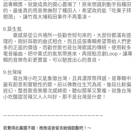
語專輯獎，就變成真的開心農場了！原來想諷刺動手指種田
的，最後真的用音樂撫慰了種田人，希望政府能「吃果子拜
樹頭」，讓竹南大埔稻田事件不再重演。
8.莫生氣
靈感是從公共場所一些勸世短句來的，大部份都滿有道
理的，剛好與歌的曲式相合，而且這張專輯希望帶給人們更
多的正面的價值，而勸世歌也是台灣歌謠的傳統。使用較多
電音編曲，把中東式的氣氛帶進來，再搭點京劇Loop，讓專
輯的音樂色彩更豐富，可以馳放出心的善良。
9.台灣味
寫台灣小吃又能象徵台灣，且具濃厚祭拜感，是專輯中
最有創意和實驗性的歌。前以佛教往生咒為底，後段比較偏
迷幻，整首歌音樂層次感綿密，聽似簡單又繁複，就像台灣
小吃酸甜苦辣又人人叫好，那不是台灣是什麼！
－－－－－－－－－－－－－－－－－－－－－－－－－
若覺得此篇還不錯，推推或者留言給個鼓勵吧！～