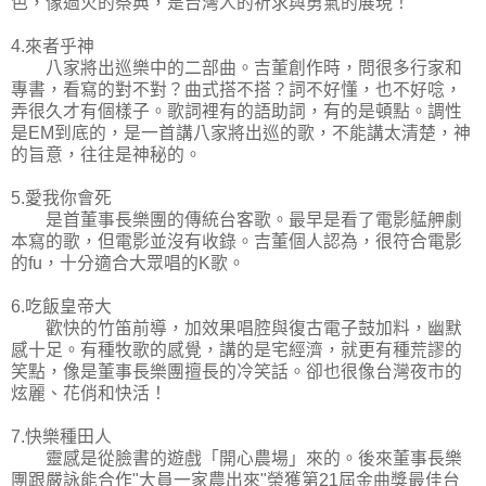
色，像過火的祭典，是台灣人的祈求與勇氣的展現！
4.來者乎神
八家將出巡樂中的二部曲。吉董創作時，問很多行家和
專書，看寫的對不對？曲式搭不搭？詞不好懂，也不好唸，
弄很久才有個樣子。歌詞裡有的語助詞，有的是頓點。調性
是EM到底的，是一首講八家將出巡的歌，不能講太清楚，神
的旨意，往往是神秘的。
5.愛我你會死
是首董事長樂團的傳統台客歌。最早是看了電影艋舺劇
本寫的歌，但電影並沒有收錄。吉董個人認為，很符合電影
的fu，十分適合大眾唱的K歌。
6.吃飯皇帝大
歡快的竹笛前導，加效果唱腔與復古電子鼓加料，幽默
感十足。有種牧歌的感覺，講的是宅經濟，就更有種荒謬的
笑點，像是董事長樂團擅長的冷笑話。卻也很像台灣夜市的
炫麗、花俏和快活！
7.快樂種田人
靈感是從臉書的遊戲「開心農場」來的。後來董事長樂
團跟嚴詠能合作"大員一家農出來"榮獲第21屆金曲獎最佳台