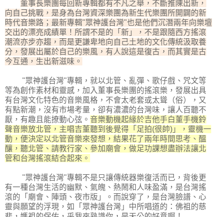
董事長樂團每回新專輯都有不凡之舉，不斷推陳出新，
向自己挑戰，是身為台灣資深樂團為新生代樂團所開闢的新
時代音樂路；最新專輯"眾神護台灣"也是他們沉潛兩年向樂壇
交出的漂亮成績單！所謂不是的「新」，不是跟隨西方搖滾
潮流亦步亦趨，而是更謙卑地向自己土地的文化傳統汲取養
分，發展出屬於自己的樂風，有人說這是復古，而其實是古
今互通，生出新滋味。
"眾神護台灣"專輯，就以北管、亂彈、歌仔戲、咒文等
等為創作素材和靈感，加入董事長樂團的搖滾樂，發展出具
有台灣文化特色的音樂風格，不會太老套或太聳（俗），又
有點新潮，沒有市場考量，卻有濃濃的台灣味，讓人百聽不
厭，有趣且能撩動心弦。
音樂動機起緣於吉他手白董手機鈴
聲音樂放北管，主唱吉董聽到後覺得「足拍(很帥)」，靈機一
動，便決定以北管音樂來發想，結果花了兩年時間思考、醞
釀，聽北管、請教行家、參加廟會，做足功課想盡辦法讓北
管和台灣搖滾結合起來。
"眾神護台灣"專輯不是只讓傳統器樂復活而已，背後更
有一種台灣生活的幽默、氣魄、熱鬧和人味盈滿，是台灣搖
滾的「廟會、陣頭、夜市版」。而說穿了，是台灣臉譜、心
靈與願望的浮現，如「眾神護台灣」中所唱道的：佛祖的慈
悲，媽祖的保佑，乎我來熟識你，是天公的好意啊！