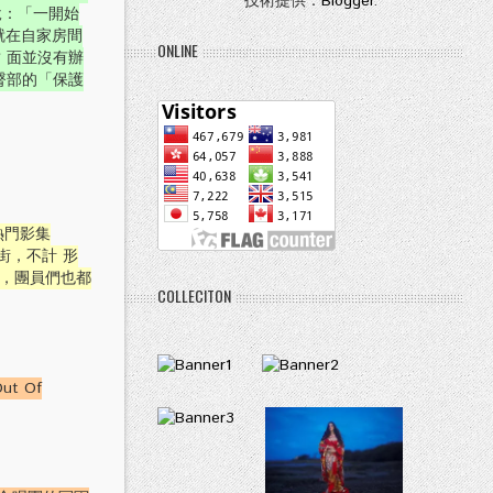
技術提供：
Blogger
.
說：「一開始
就在自家房間
ONLINE
 面並沒有辦
臀部的「保護
熱門影集
街，不計 形
執導，團員們也都
COLLECITON
t Of