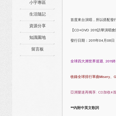
小宇專區
生活隨記
首度來台演唱，所以搭配發行了[2011
資源分享
【CD+DVD 2011訪華演唱
知識園地
發行日期：2011年04月08日
留言板
全球四大洲世界巡迴, 201
收錄全球排行單曲Misery、Give 
亞洲樂迷再獨享: CD加收4
**內附中英文歌詞