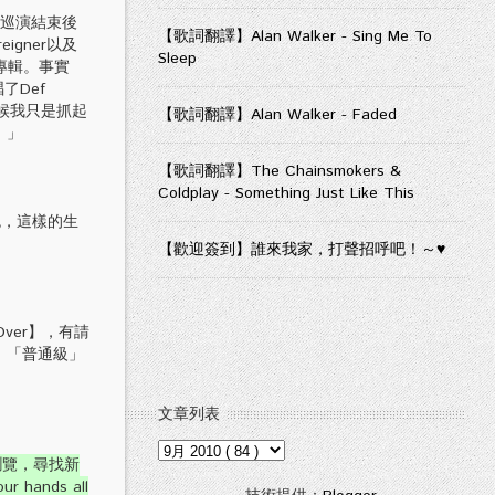
'的巡演結束後
【歌詞翻譯】Alan Walker - Sing Me To
gner以及
Sleep
作新專輯。事實
了Def
那時候我只是抓起
【歌詞翻譯】Alan Walker - Faded
。」
【歌詞翻譯】The Chainsmokers &
Coldplay - Something Just Like This
色，這樣的生
【歡迎簽到】誰來我家，打聲招呼吧！～♥
ver】，有請
、「普通級」
文章列表
瀏覽，尋找新
ands all