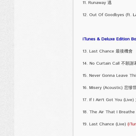
11. Runaway 逃
12. Out Of Goodbyes (ft.
L
iTunes & Deluxe Edition B
13. Last Chance 最後機會
14. No Curtain Call
15. Never Gonna Leave 
16. Misery (Acoustic)
17. If I Ain't Got 
18. The Air That I Breathe
19. Last Chance (Live)
(iTu