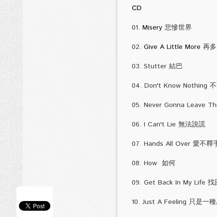
CD
01.
Misery
悲
02.
Give A Little More
03. Stu
04. Don't Know Nothing
05. Never Gonna Leav
06. I Can't Lie 無法說謊
07. Hands
08. How 如何
09. Get Back In My Life
10. Just A Feeling 只