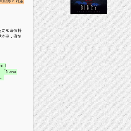
皇后合唱團的冠軍
要永遠保持
識與本事，盡情
t I
、「Never
面。