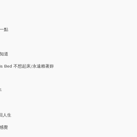
慘世界
再多一點
tter 結巴
 不知道
e This Bed 不想起床/永遠賴著妳
 All Over 愛不釋手
 找回人生
是一種感覺