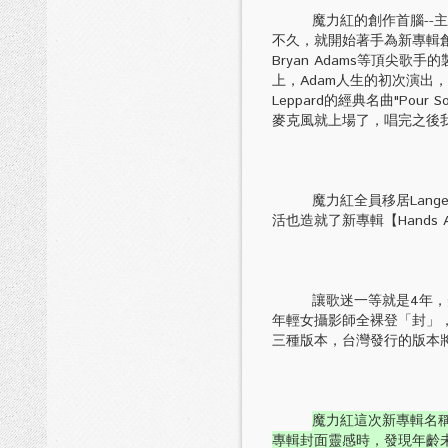
魔力紅的創作首腦--主唱Adam 
不久，就開始著手為新專輯創作
Bryan Adams等頂尖歌手
上，Adam人生的初次演出，
Leppard的經典名曲"Pour
麥克風就上場了，唱完之後
魔力紅全員移居Lange
活也造就了新專輯【Hands
讓歌迷一等就是4年，美國搖滾
年輕女攝影師全裸登「封」
三種版本，台灣發行的版本將
魔力紅這次新專輯名稱「
專輯封面靈感時，發現年齡未滿20