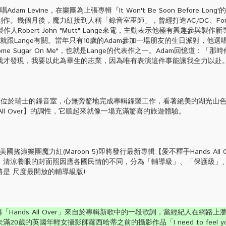
Levine，在樂團為上張專輯『It Won't Be Soon Before Long
。幾個月後，魔力紅接到人稱「錄音室巫師」，曾經打造AC/DC、Forei
的製作人Robert John "Mutt" Lange來電，主動表示他極有興趣參與製
就跟Lange有關。當年只有10歲的Adam參加一場朋友的生日派對，他選唱
 Some Sugar On Me"，也就是Lange的代表作之一。Adam回憶道：「
我才發現，我要以此為畢生的志業，因為唯有表演這件事能讓我全力以赴
位於瑞士的錄音室，心無旁騖地完成專輯錄製工作，看著絕美的湖光山
 All Over】的調性，它聽起來就像一場充滿驚喜的旅遊體驗。
樂團魔力紅(Maroon 5)即將發行最新專輯【愛不釋手Hands All O
，清涼養眼的封面照因應各國民情的不同，分為「輔導級」、「保護級」
是 尺度最開放的輔導級版!
Hands All Over」來自於專輯新歌中的一段歌詞，當經紀人在網路上
歲的英國年輕女攝影師蘿西哈蒂之前的攝影作品「I need to feel your h