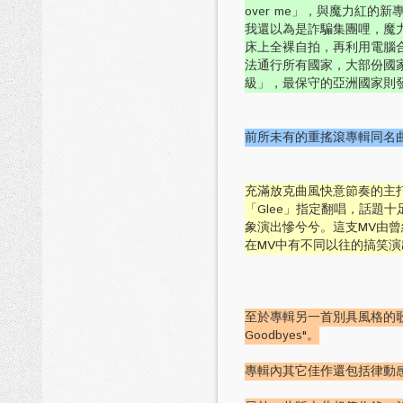
over me」，與魔力紅
我還以為是詐騙集團哩，魔力
床上全裸自拍，再利用電腦
法通行所有國家，大部份國
級」，最保守的亞洲國家則
前所未有的重搖滾專輯同名曲"H
充滿放克曲風快意節奏的主打
「Glee」指定翻唱，話題
象演出慘兮兮。這支MV由
在MV中有不同以往的搞笑演
至於專輯另一首別具風格的歌曲，
Goodbyes"。
專輯內其它佳作還包括律動感極強的第