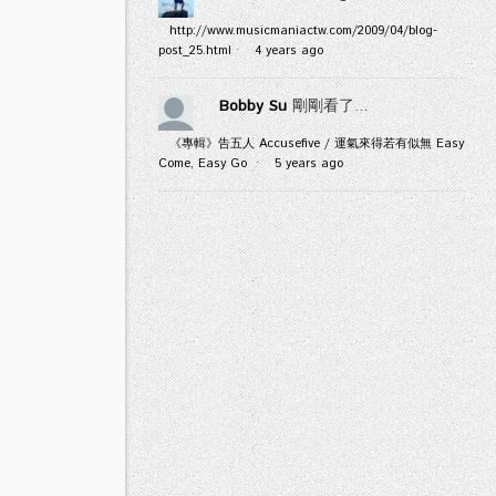
http://www.musicmaniactw.com/2009/04/blog-
post_25.html
·
4 years ago
Bobby Su
剛剛看了...
《專輯》告五人 Accusefive / 運氣來得若有似無 Easy
Come, Easy Go
·
5 years ago