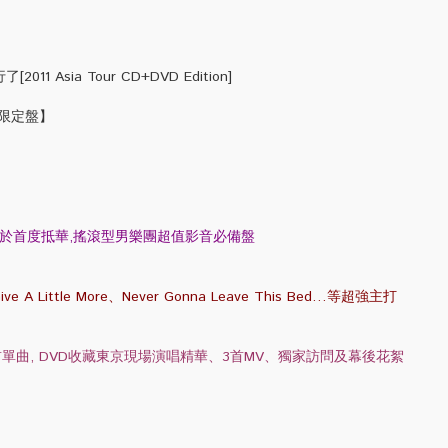
 Asia Tour CD+DVD Edition]
會限定盤】
1終於首度抵華,搖滾型男樂團超值影音必備盤
A Little More、Never Gonna Leave This Bed…等超強主打
首單曲, DVD收藏東京現場演唱精華、3首MV、獨家訪問及幕後花絮