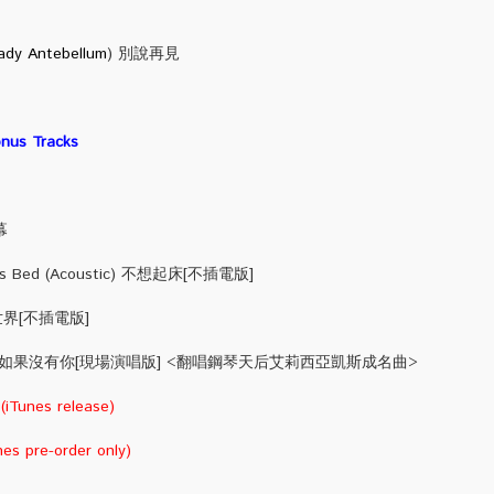
ady Antebellum
) 別說再見
onus Tracks
 不願謝幕
This Bed (Acoustic) 不想起床[不插電版]
 悲慘世界[不插電版]
You (Live) 如果沒有你[現場演唱版] <翻唱鋼琴天后艾莉西亞凱斯成名曲>
(iTunes release)
nes pre-order only)