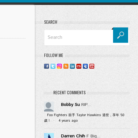
SEARCH
FOLLOW ME
RECENT COMMENTS
Bobby Su
RIP...
Foo Fighters 鼓手 Taylor Hawkins 過世，享年 50
歲！
·
4 years ago
Darren Chih
F Big...