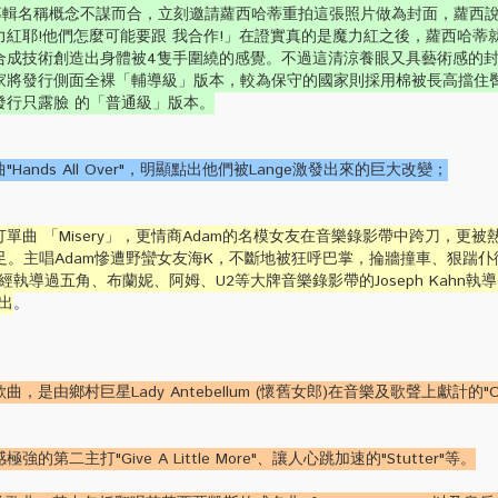
的新專輯名稱概念不謀而合，立刻邀請蘿西哈蒂重拍這張照片做為封面，蘿西
紅耶!他們怎麼可能要跟 我合作!」在證實真的是魔力紅之後，蘿西哈蒂
合成技術創造出身體被4隻手圍繞的感覺。不過這清涼養眼又具藝術感的封
家將發行側面全裸「輔導級」版本，較為保守的國家則採用棉被長高擋住
發行只露臉 的「普通級」版本。
ands All Over"，明顯點出他們被Lange激發出來的巨大改變；
單曲 「Misery」，更情商Adam的名模女友在音樂錄影帶中跨刀，更被
十足。主唱Adam慘遭野蠻女友海K，不斷地被狂呼巴掌，掄牆撞車、狠踹仆
曾經執導過五角
、
布蘭妮、阿姆、U2等大牌音樂錄影帶的Joseph Kahn
出
。
是由鄉村巨星Lady Antebellum (懷舊女郎)在音樂及歌聲上獻計的"Ou
二主打"Give A Little More"、讓人心跳加速的"Stutter"等。