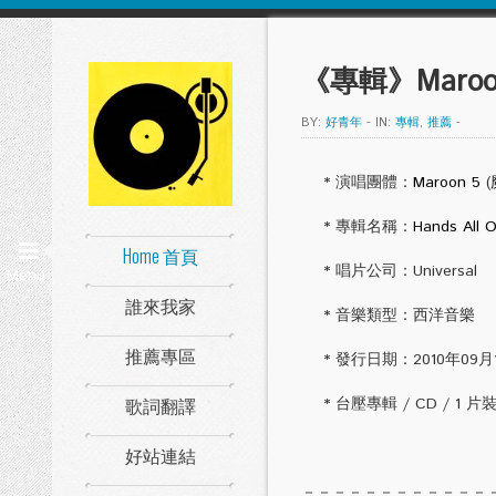
《專輯》Maroon 5
BY:
好青年
-
IN:
專輯
,
推薦
-
* 演唱團體：
Maroon 5
(
* 專輯名稱：
Hands All 
Home 首頁
* 唱片公司：Universal
Menu
誰來我家
* 音樂類型：西洋音樂
推薦專區
* 發行日期：2010年09月17
歌詞翻譯
* 台壓專輯 / CD / 1 片
好站連結
－－－－－－－－－－－－