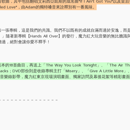
曲，其中包括翻唱艾莉西亞凱斯的成名曲"If I Ain't Got You"以及
ng Called Love"，由Adam的獨特嗓音來詮釋別有一番風味。
張專輯，這是我們的共識。我們不以既有的成就自滿而過於安逸，而是
隨著新專輯【Hands All Over】的發行，魔力紅大玩音樂的無比膽
聽過，絕對會讓你愛不釋手！
首曲目，再送上「The Way You Look Tonight」、「The Air Tha
racks；DVD部份則是收錄專輯主打「Misery」、「Give A Little More」
s Bed」的音樂錄影帶，魔力紅東京現場演唱畫面、獨家訪問及幕後花絮等精彩畫
－－－－－－－－－－－－－－－