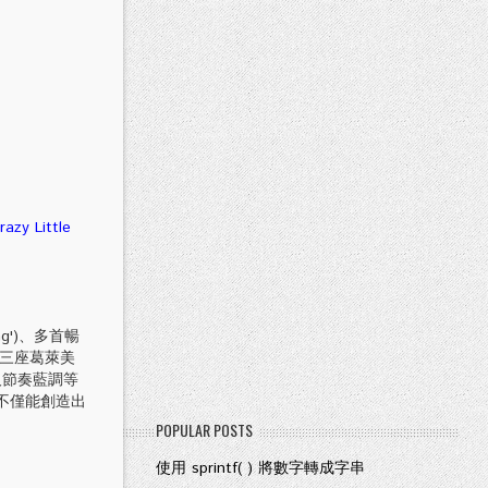
 Little
ng')、多首暢
)，榮獲三座葛萊美
及節奏藍調等
們不僅能創造出
POPULAR POSTS
使用 sprintf( ) 將數字轉成字串