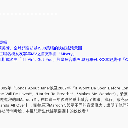
－－－－－－－－－－－－－－－
專輯
美獎、全球銷售超越1500萬張的快紅搖滾天團
唱名模女友客串MV之首支單曲「Misery」
「If I Ain't Got You」與皇后合唱團US冠軍+UK亞軍經典作「Crazy
ngs About Jane'以及2007年『It Won't Be Soon Before Lo
e Will Be Loved"、"Harder To Breathe"、"Makes Me Wonder"
張的搖滾樂團Maroon 5，在睽違三年後終於獻上融合了搖滾、流行、放克
ds All Over】，完整展現Maroon 5與眾不同的音樂魔力，證明了他
得起時間考驗，本世紀新生代搖滾樂團中的佼佼者！