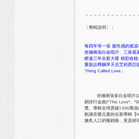
－－－－－－－－－－－－
〔專輯說明〕：
每四年等一張 最性感的搖滾
坐擁兩張白金唱片、三座葛萊
睽違三年全新大碟 精彩收錄主
重新詮釋鋼琴天后艾莉西亞凱斯成名曲
Thing Called Love」
坐擁兩張多白金唱片(2002年『So
銷排行金曲("This Love"、"Sh
獎、專輯全球賣破1,500萬
飽滿音樂元素的全新專輯【Han
膾炙人口的暢銷曲，更是經