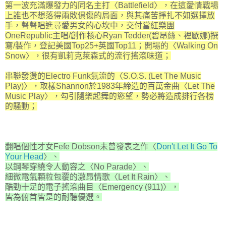
第一波充滿爆發力的同名主打〈Battlefield〉，在這愛情戰場
上誰也不想落得兩敗俱傷的局面，與其痛苦掙扎不如選擇放
手，聲聲唱進尋愛男女的心坎中，交付當紅樂團
OneRepublic主唱/創作核心Ryan Tedder(碧昂絲、裡歐娜)撰
寫/製作，登記美國Top25+英國Top11；開場的〈Walking On
Snow〉，很有凱莉克萊森式的流行搖滾味道；
串聯發燙的Electro Funk氣流的〈S.O.S. (Let The Music
Play)〉，取樣Shannon於1983年締造的百萬金曲〈Let The
Music Play〉，勾引隨樂起舞的慾望，勢必將造成排行各榜
的騷動；
翻唱個性才女Fefe Dobson未曾發表之作〈
Don't Let It Go To
Your Head
〉、
以鋼琴穿繞令人動容之〈No Parade〉、
細微電氣顆粒包覆的激昂情歌〈Let It Rain〉、
酷勁十足的電子搖滾曲目〈Emergency (911)〉，
皆為俯首皆是的耐聽優選。