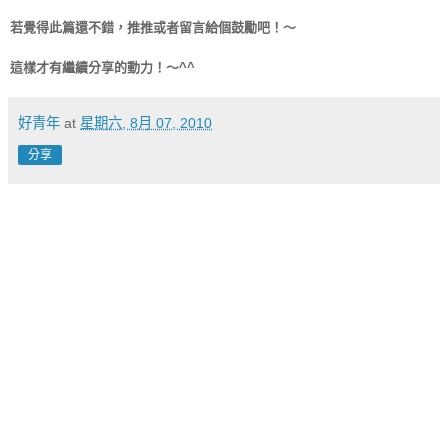
若覺得此篇還不錯，推推或者留言給個鼓勵吧！～
這樣才有繼續分享的動力！～^^
好青年
at
星期六, 8月 07, 2010
分享