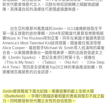
新世代都會情歌代言人，沉醉在她低迴婉轉之細膩情感鋪
陳，其揮灑自若的演繹技巧更隨處展露無遺。
出生亞利桑那州鳳凰城的Jordin，以13歲稚齡錄製生平
第一張五首歌的迷你專輯。2004年迎戰當代基督音樂歌唱競
賽Music In The Rockies得到亞軍，同年在美國才藝選秀節目
America's Most Talented Kid拔得頭籌，隨後擔任搖滾怪傑
Alice Cooper、福音歌手Michael W. Smith等人巡演時的幕後
合音。以美國偶像舞台一圓歌唱美夢，順利出版首張處女之
航《Jordin Sparks》，登記全美流行榜第十名，接連在
〈This Is My Now〉、〈Tattoo〉、〈No Air〉、〈One Step
At A Time〉等四首全部衝進Top20之林的單曲推波助欄，快
速獲頒百萬銷售的白金認證。
Jordin替首戰寫下風光紀錄，乘勝追擊的獻上全新大碟
《Battlefield》，字裡行間描述著相愛的勇氣與堅忍不拔之毅
力，同時散發新世代獨立女性的自信態勢。