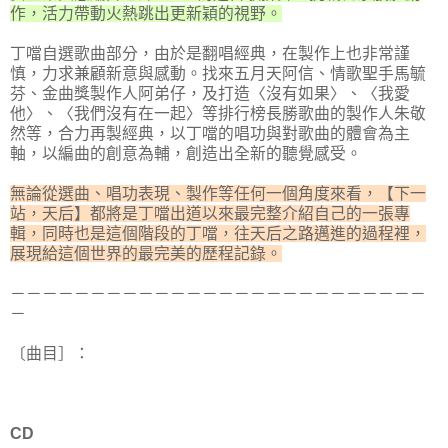
作，活力帶動火熱跳出更新穎的視野。
丁噹自選歌曲部分，由於是翻唱經典，在製作上也非常謹
慎，力求兼顧新意與感動。找來五月天阿信、情歌聖手馬毓
芬、金曲獎製作人阿弟仔，及打造〈沒有如果〉、〈我愛
他〉、〈我們沒有在一起〉等排行榜長勝歌曲的製作人朱敬
然等，合力再製經典，以丁噹的唱功與對歌曲的體會為主
軸，以編曲的創意為輔，創造出全新的聽覺感受。
無論從選曲、唱功表現、製作等任何一個角度來看，【下一
站，天后】都將是丁噹出道以來最完整介紹自己的一張專
輯，同時也是這個階段的丁噹，往天后之路邁進的過程裡，
展現給這個世界的最完美的歷程記錄。
－－－－－－－－－－－－－－－－－－－－－－－－－－
－
〔曲目］：
CD