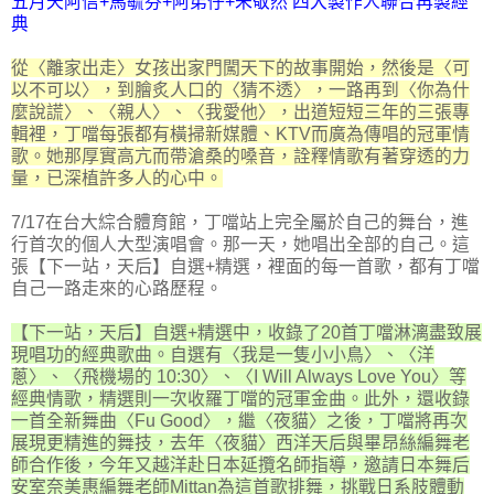
五月天阿信+馬毓芬+阿弟仔+朱敬然 四大製作人聯合再製經
典
從〈離家出走〉女孩出家門闖天下的故事開始，然後是〈可
以不可以〉，到膾炙人口的〈猜不透〉，一路再到〈你為什
麼說謊〉、〈親人〉、〈我愛他〉，出道短短三年的三張專
輯裡，丁噹每張都有橫掃新媒體、KTV而廣為傳唱的冠軍情
歌。她那厚實高亢而帶滄桑的嗓音，詮釋情歌有著穿透的力
量，已深植許多人的心中。
7/17在台大綜合體育館，丁噹站上完全屬於自己的舞台，進
行首次的個人大型演唱會。那一天，她唱出全部的自己。這
張【下一站，天后】自選+精選，裡面的每一首歌，都有丁噹
自己一路走來的心路歷程。
【下一站，天后】自選+精選中，收錄了20首丁噹淋漓盡致展
現唱功的經典歌曲。自選有〈我是一隻小小鳥〉、〈洋
蔥〉、〈飛機場的 10:30〉、〈I Will Always Love You〉等
經典情歌，精選則一次收羅丁噹的冠軍金曲。此外，還收錄
一首全新舞曲〈Fu Good〉，繼〈夜貓〉之後，丁噹將再次
展現更精進的舞技，去年〈夜貓〉西洋天后與畢昂絲編舞老
師合作後，今年又越洋赴日本延攬名師指導，邀請日本舞后
安室奈美惠編舞老師Mittan為這首歌排舞，挑戰日系肢體動