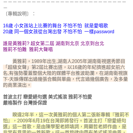
－－－－－－－－－－－－－－－－－－－－－－－－－－
－
〔專輯說明〕：
16歲 小女孩站上比賽的舞台 不怕不怕 就是愛唱歌
20歲 同一個女孩從台灣出發 不怕不怕 一樣password
誰是黃雅莉? 超女第二屆 湖南到北京 北京到台北
雅莉不怕難 雅莉大聲唱
黃雅莉，1989年出生,湖南人2005年湖南衛視選秀節目
「超級女聲」第2屆比賽出道，以16歲的年紀擠進超女前六
名,有強勢覆蓋整個大陸的媒體平台推波助瀾，在湖南衛視旗
下-天娛傳媒出過幾張合輯與單曲，代言過幾個廣告，及多量
的商業演出。
首波主打 戀愛絕句選 美式搖滾 雅莉不怕愛
嚴格製作 台灣掛保證
睽違2年半，這一次黃雅莉的個人第二張新專輯『雅莉不
怕』，2009年6月19在台灣即將發行。首波主打「戀愛絕句
選」這一首歌，是由陳學聖老師填詞，周顯哲老師作曲，是
非常有意思的一首新歌。這一首旋律中帶有美式搖滾曲風，