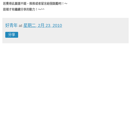
若覺得此篇還不錯，推推或者留言給個鼓勵吧！～
這樣才有繼續分享的動力！～^^
好青年
at
星期二, 2月 23, 2010
分享