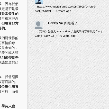
難，因為我們
http://www.musicmaniactw.com/2009/04/blog-
確定是否是最
post_25.html
·
4 years ago
實是常發生的
甚至根本理念
Bobby Su
剛剛看了...
，但在其他方
要的。
《專輯》告五人 Accusefive / 運氣來得若有似無 Easy
Come, Easy Go
·
5 years ago
我們對世界的
的事情的瞭
多是未知的，
完美的或人類
原則來帶動學
為該知道的已
年，我曾經因
教育而講的。
每位學生培養
裏不行，而失
、學待人處