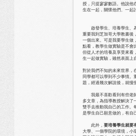
授，只提寥寥數語。他說他
生在一起，關懷他們、一起
啟發學生、培養學生、為學
重要我到芝加哥大學教書後
一個出來。可是我要學生做
點看，教學生做實驗是不會
但從人才的培養及享受來看
生一起做實驗，雖然表面上
對於我們不知的未來世界，
同學都可以學到不少事情。
題，經過幾次解說後，就慢
我最不喜歡看到有些老師把
多文章，為指導教授解決了
雙手去推動我自己的工作。
是學生自己願意做的，有自
此外，
要培養學生就要
大學、一個學院的環境，小