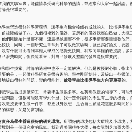
在我的實驗室裏，能儘情享受研究科學的熱情，並經常和大家一起討論。
討論是很重要的。
生營造很好的學習環境、讓學生有機會接觸有成就的人，比指導學生
，前後陸續做了八、九個很複雜的儀器。若所有的儀器我都自己做，大概
，他們剛開始什麼都不懂，連畫機械圖都不會，很多事情都要慢慢教他們
比較快，同時，一個研究生常常到了可以做實驗時，就已寫好論文，要說
，沒有什麼可比看到年輕人學成的感覺更快樂。我常向年輕的教授說，多
自己浪費時間，但長遠看來，對自己發展及整體的發展是很重要的。
在和學生摸索、討論的過程中也不一定能解決。但若是教授耐心聽，指出
重要的是，一起做科學研究是很有趣的。學生剛開始時，常提出一些很笨
慢地提出很好的問題，變的很能幹。
啟發學生比指導學生方向更重要的。
學生當成廉價勞工，常要學生做很多事。在英明教授的領導下，可能
一些問題，但很可能沒有學到什麼。我一定會讓我的學生有主導的機會，
每次教授要學生做一件事，都應以身設想，是否自己願意花這麼多時間如
己的構想，又是另當別論。
有責任為學生營造很好的研究環境。
所謂好的環境包括大環境及小環境，
環境則是一個研究室的風氣。我到過美國很多大學，每次講到芝加哥大學