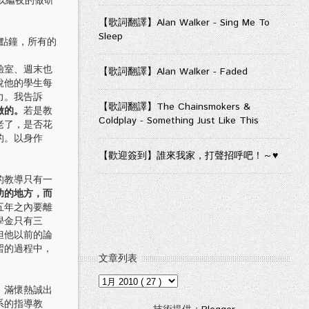
以繼夜的做研
【歌詞翻譯】Alan Walker - Sing Me To
Sleep
午五點鐘，所有的
驗室、週末也
【歌詞翻譯】Alan Walker - Faded
說他的學生每
力。我告訴
【歌詞翻譯】The Chainsmokers &
做的。
若是教
Coldplay - Something Just Like This
老了，是否花
的。以身作
【歡迎簽到】誰來我家，打聲招呼吧！～♥
的教導只有一
功的地方，而
五年之內要離
學金只有三
但他以前的論
習的過程中，
文章列表
，滿懷熱誠出
系的指導教