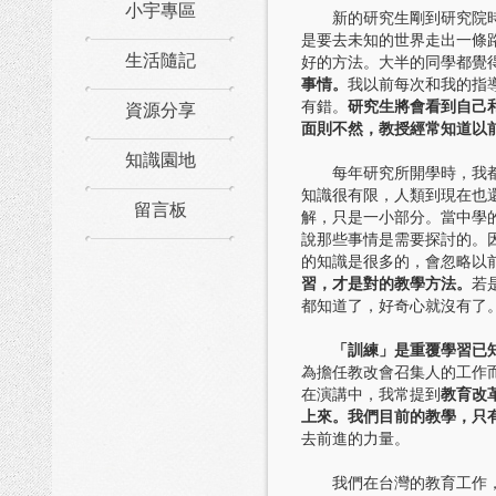
小宇專區
新的研究生剛到研究院時，
是要去未知的世界走出一條
生活隨記
好的方法。大半的同學都覺
事情。
我以前每次和我的指
資源分享
有錯。
研究生將會看到自己
面則不然，教授經常知道以
知識園地
每年研究所開學時，我都會
知識很有限，人類到現在也
留言板
解，只是一小部分。當中學
說那些事情是需要探討的。
的知識是很多的，會忽略以
習，才是對的教學方法。
若
都知道了，好奇心就沒有了
「訓練」是重覆學習已
為擔任教改會召集人的工作
在演講中，我常提到
教育改
上來。我們目前的教學，只
去前進的力量。
我們在台灣的教育工作，