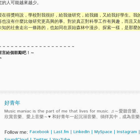
究的人可能越來越少。
授在得獎時說，學校對我很好，給我做研究，給我錢，又給我好學生。我
再也沒有什麼比做研究更高興的事。對於真正對科學工作有興趣，而且又
未知的社會走出一條路的，也如同在原始森林中漫步、探索一樣，是那麼
－－－－－－－－－－－－－－－－－－－
留言給個鼓勵吧！～
^
好青年
Music maniac is the part of me that lives for music. ♫～
欣賞音樂、愛上音樂～♥ 和好青年一起沉溺音樂、徜徉其中，成為音
Follow me:
Facebook
|
Last.fm
|
LinkedIn
|
MySpace
|
Instagram
|
SoundCloud
|
Twitter
|
YouTube