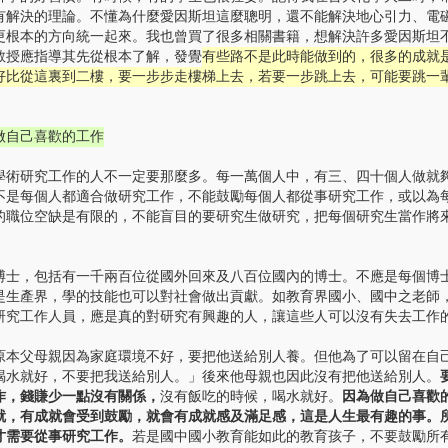
有解決的理論。不懂為什麼愛因斯坦這麼聰明，還不能解決地心引力、電
更根本的方向統一起來。我也曾買了很多相關書籍，想解決許多愛因斯坦
教授應指導其先從根本了解，發覺
有些路不是此時能做到的，很多的成就
好比從這裏到二樓，要一步步走樓梯上去，若要一步跳上去，可能要跳一
做自己喜歡的工作
研究工作的人不一定要那麼多。每一萬個人中，有三、四十個人做就
不是每個人都適合做研究工作，不能鼓勵每個人都從事研究工作，或以為
的職位空缺是有限的，不能盲目的要研究生做研究，把每個研究生當作將
，包括有一千兩百位從國外回來及八百位國內的博士。不應是每個博
是生產界，學的技能也可以對社會做出貢獻。如教育界國小、國中之老師
研究工作人員，應是真的對研究有興趣的人，讓這些人可以沒有失去工作
父母親因為家庭環境不好，要把他送給別人養。但他為了可以留在自
喝水就好，不要把我送給別人。」後來他母親也因此沒有把他送給別人。
作，錢賺少一點沒有關係，
沒有飯吃的時候，喝水就好。
因為做自己喜歡
就，有成就會受到鼓勵，就會有成就感及滿足感，這是人生最有趣的事。
才需要從事研究工作。
若是國中國小教育能如此的教育孩子，不要鼓勵所