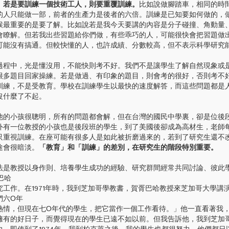
。若是要訓練一個技術工人，則要重覆訓練。
比如說做腳踏車，相同的時
的人只能做一部，前者的生產力是後者的六倍。訓練是已知要如何做的，
候最重要的是要了解。比如說若是我今天要講的內容是分子碰撞、角動量
會瞭解。但若我出些習題給你們做，有些乖巧的人，可能很快會把習題做
可能沒有搞通。但較快懂的人，也許成績、分數較高，但不表示科學研究
中，光是懂沒用，不能快則考不好。我們不是讓學生了解自然現象或
很多題目回家操練。若是做過、有印象的題目，則會考的很好，否則考不
訓練，不是受教育。學校在訓練學生以最快的速度解答，而這些問題都是
沒什麼了不起。
小孩很聰明，所有的問題都會解，但在台灣的國民中學裏，卻是位後
外有一位教授的小孩也是後段班的學生，到了美國後卻成為高材生，老師
只重視訓練。在座可能有很多人是如此被折磨過來的，若到了研究生還不
途會很暗淡。
「教育」和「訓練」的差別，在研究生的階段特別重要。
教授以身作則、培養學生成功的經驗、研究群間經常共同討論、彼此學習
巴哈
一起做研究工作。在1971年時，我到芝加哥學教書，賀胥巴哈教授來芝加哥大學
們六Ο年
熱情，但現在七Ο年代的學生，把它當作一個工作看待。」他一直看著我
擁有的好日子，而覺得現在的學生已遠不如以前。但我告訴他，我到芝加