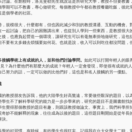
多討論。在創校時，洛克斐勒先生就說這是所研究大學，教授不但要教書
個學期可以不教書，專心做研究。每個教授中午都在教授餐廳吃飯，彼此
這是個學者的社區。
規模很大，什麼都有，但也因此減少和別的教授溝通、互動的機會。
在一起討論，把自己的困難講出來，也從別人學到一些東西，是教授很大
之後，也應負起營造一個環境，讓研究生可以有毫無牽掛地做研究，這包
但不要有太多錢去煩惱要如何花。也就是說，收入可以到吃住都沒問題，
多接觸學術上有成就的人，並和他們討論學問。
如此可以打開年輕人的眼
遠見？為什麼他們有那麼大的成就？年輕人一定會發現，即使很有成就的
自己努力的話，一定可以做的比他們好，這也是和名人接觸的另一優點。
遠
教授朋友告訴我，他的大陸學生好高鶩遠，常要做些艱深的題目，以
些學生不了解科學研究的能力是一步步學來的，研究的題目不是圖書館找
學生覺得那個教授的題目有趣，則跟該教授做論文。事實上，我們科學所
現奇妙不能解釋的現象，往往成為以後的題目，這些題目剛開始是從年長
解決。
的好習慣。有時候，有的學生也很狂妄。記得我在台大化學大二時，