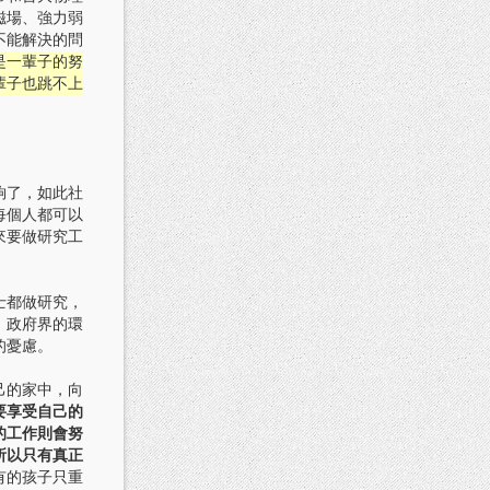
磁場、強力弱
不能解決的問
是一輩子的努
輩子也跳不上
夠了，如此社
每個人都可以
來要做研究工
士都做研究，
，政府界的環
的憂慮。
己的家中，向
要享受自己的
的工作則會努
所以只有真正
有的孩子只重