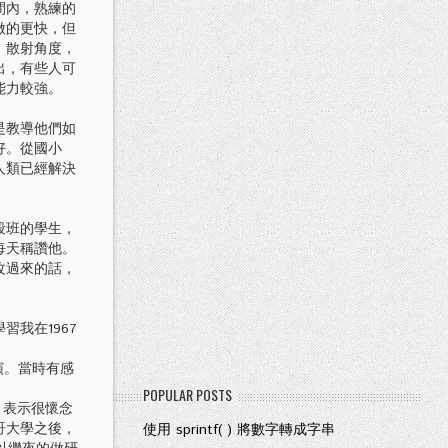
間內，熟練的
做的更快，但
、散射角度，
出，有些人可
能力較強。
是教導他們如
好。從國小
人類已經解決
段班的學生，
每天稱讚他。
改過來的話，
我在1967
講演。當時有感
POPULAR POSTS
，表示很懷念
哥大學之後，
使用 sprintf( ) 將數字轉成字串