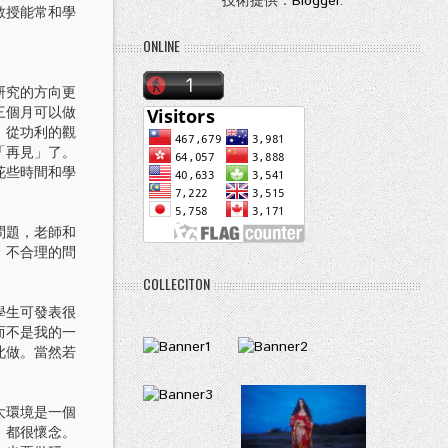
技術提供：
Blogger
.
教授能常和學
ONLINE
研究的方向更
三個月可以做
。從功利的觀
「再見」了。
花些時間和學
問題，老師和
、不合理的問
COLLECITON
學生可發表很
而不是我的一
此做。當然若
大環境是一個
，都很懷念。