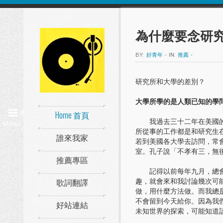
為什麼要念研究
BY:
好青年
-
IN:
推薦
-
研究所和大學的差別？
大學所學的是人類已知的學
Home 首頁
我過去三十二年在美國的大
Menu
所從事的工作都是和研究生
誰來我家
若到美國各大學去訪問，常
室。孔子說「不孝有三，無
推薦專區
記得以前每年九月，總會有
歌詞翻譯
趣，就會來和我討論幾次可
做，用什麼方法做。而我總
不會留到今天給你。因為我
好站連結
未知世界的探索，可能知道