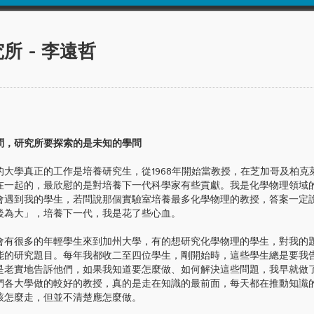
所 - 李遠哲
問，研究所要探索的是未知的學問
學真正的工作是培養研究生，從1968年開始當教授，在芝加哥及柏克萊
在一起的，最欣慰的是對培養下一代科學家有些貢獻。我是化學物理領域
會遇到我的學生，若問說那個實驗室培養最多化學物理的教授，答案一定
後為大」，培養下一代，我是花了些心血。
很多的年輕學生來到加州大學，有的想研究化學物理的學生，對我的
能的研究題目。每年我都收二至四位學生，剛開始時，這些學生總是要我
是老實地告訴他們，如果我知道要怎麼做、如何解決這些問題，我早就做
們各大學做的較好的教授，真的是走在知識的最前面，每天都在推動知識
該怎麼走，但並不清楚應怎麼做。