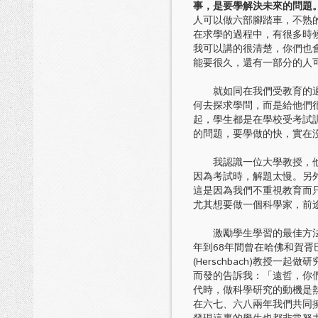
事，是要學解決未來的問題
人可以做六部腳踏車，不熟
在求學的過程中，有很多時
我可以講的很清楚，你們也
能要很久，還有一部分的人
就如同在我們受教育的過程
何去探求學問，而是給他們
起，學生都是在學校受考試
的問題，要學做的快，實在
我認識一位大學教授，他的
因為考試時，解題太慢。另
這是因為我們不重視教育而
尤其想要做一個科學家，前
激勵學生學習的最佳方法是
年到68年間曾在哈佛和賀胥
(Herschbach)教授
而發的告訴我：「遠哲，你
代時，做科學研究的動機是
在六七、六八兩年我們共同