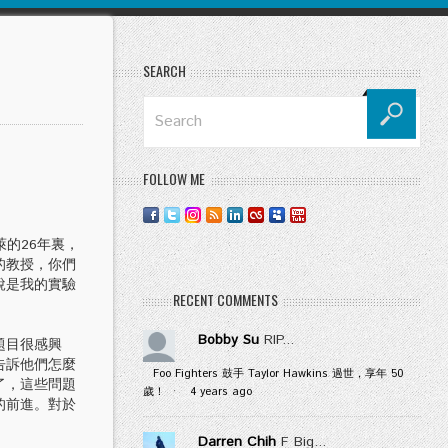
SEARCH
FOLLOW ME
的26年裏，
的教授，你們
說是我的實驗
RECENT COMMENTS
Bobby Su
RIP...
題目很感興
告訴他們怎麼
Foo Fighters 鼓手 Taylor Hawkins 過世，享年 50
了，這些問題
歲！
·
4 years ago
的前進。對於
Darren Chih
F Big...