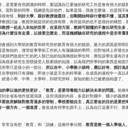
是需要有些調適的時間，要認識自己要做的研究工作是會有很大的疑
路。面對新的同學，我總是告訴他們，如果是我，我會怎麼做，但是我不
得很奇怪，
到好大學、跟好教授做題目，但剛開始時卻什麼都不懂，這其
導教授討論，教授所能提供的也很有限，有些提供的也不是很好的構想，
和教授一起走入未知的世界，在某些方面，教師可能懂的不會比研究生多
前為什麼沒有走通，以後要怎麼走，而這種經驗在研究的過程中是非常重
感到大學部的教育和研究所的教育有很大的脫節。最大的原因是明明
還是無知的，僅管從事學術工作的人有滿腦袋的學問，但對地球上所發生
的老師們急急忙忙的把人類已知的知識傳授給學生時，應告訴學生還有許
因為很多研究生習慣接受人類累積的知識，以為我們所學到的東西是相當
前所學只是很小的一部分。
所以在中、小學教小孩時，應以好奇、探討為
是在學校時只有灌輸，即使小孩是天生的科學家，在成長的過程中一直以
。經過小學、中學、大學時，到研究所時，探知的動力已被磨損殆盡了。
知的事以做的更快更好，「教育」是要培養能力以解決未來的問題。
前兩
而到全省各地作巡迴演講，這些演講的內容，多是針對國中、國小的義務
革要政府解除對教育過多的管制，學校要能自主，真正要改的目的是要把
有一個方向，一個進度，
會造成有些學生跟不上，以為自己這裏不行、那
常常沒有把「教育」和「訓練」這兩件事分開，
教育是教一個人學做人