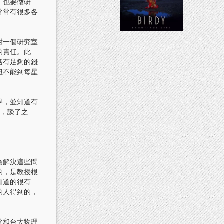
，也要做研
常常有很多各
對一個研究室
的責任。此
括有足夠的錢
但不能到每星
界，並知道有
人，談了之
為解決這些問
的，是教授根
知道的很有
的人得到的，
常和台大物理