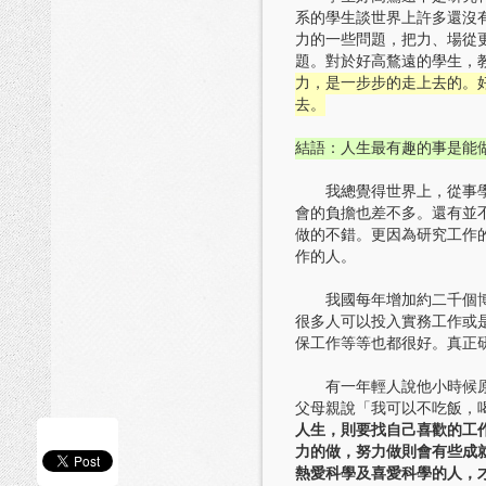
系的學生談世界上許多還沒
力的一些問題，把力、場從
題。對於好高鶩遠的學生，
力，是一步步的走上去的。
去。
結語：人生最有趣的事是能
我總覺得世界上，從事學術
會的負擔也差不多。還有並
做的不錯。更因為研究工作
作的人。
我國每年增加約二千個博士
很多人可以投入實務工作或
保工作等等也都很好。真正
有一年輕人說他小時候原本
父母親說「我可以不吃飯，
人生，則要找自己喜歡的工
力的做，努力做則會有些成
熱愛科學及喜愛科學的人，