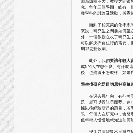
因為該校不大，教授之間很
究。每年三個學期，總有一
種學科的討論及活動，感覺
而到了柏克萊的化學系時，
來說，研究生之間要如何坐
外，一個教授在收了研究生
可以解決衣食住行的需要，
期都去聽歌劇。
此外，我們
要讓年輕人
成N的人在想什麼、有什麼
後，也覺得不怎麼樣。如果
學生找研究題目切忌好高鶩
在過去幾年內，有些美國的
題，就可以得諾貝爾獎。這
據以往經驗所得的題目，若
限，每個人在研究中，會發
但年輕人慢慢地就知道如何
學生好高鶩遠不是研究科學