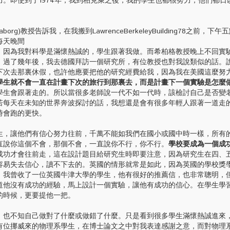
。即使到了1974年，我到柏克萊之後，我的學生也都很努力，他們都日
g)教授告訴我，在我搬到LawrenceBerkeleyBuilding78之前，下
每天晚間
。因為我對科學是滿懷熱誠的，學生跟著我做。而希柏格教授晚上不回實
。過了幾年後，我去德國拜訪一個研究所，有位教授也對我說類似的話。
下次去那裏休假，也許他應要把他的研究經費給我，因為我在美國這麼努
學生就不會一直在計畫下次的旅行到那裏去，而是計畫下一個實驗是怎麼
學生會跟著走的。所以當很多老師說一代不如一代時，該檢討自己是否變
若每天在未知的世界奔波探討的話，我想還是會有很多年輕人跟著一道走
時會跑的更快。
讓他們有信心努力往前，千萬不能如我們在國小或國中時一樣，所有
直說你這個不會，那個不會，一直說你不行，你不行。
學校要成為一個成
成功才會往前走，這在設計題目給研究生時即要注意，因為研究生在四、
容易失去信心，讀不下去的。英國的情形就常是如此，因為英國的學校獎
。我曾收了一位英國牛津大學的學生，他有很好的推薦信，也非常聰明，
道他沒有成功的經驗，馬上設計一個實驗，讓他有成功的信心。在學生學
的時候，更要提他一把。
不知自己做對了什麼或做錯了什麼。只是看到很多學生滿懷熱誠進來
有位挪威來的物理系學生，在博士論文之中對我表達感謝之意，而對物理