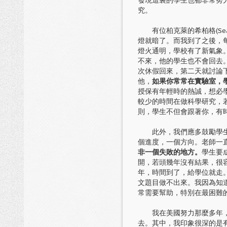
發現這裏的學生也都非常努力
究。
有位柏克萊的希柏格(Seabor
燈就暗了。而我到了之後，
燈火通明，學校有了新氣象
不來，他的學生也不會回去
次休假回來，第二天就討論
他，
如果你常常在實驗室，
授保有年輕時的熱誠，想必
較少的時間在做科學研究，
則，學生不但會跟著你，有
此外，我們應多鼓勵學生，
個進度，一個方向。老師一
非一個失敗的地方。
學生要
開，若頭幾年沒有結果，很
年，時間到了，給學位就走
文題目做不出來。我因為知
常需要幫助，特別在最困難
我在美國努力那麼多年，也
去。其中，我印象很深的是