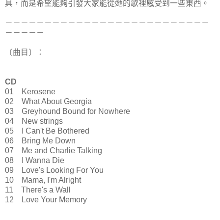
具，而是希望能夠引發大家能從她的歌裡感受到一些東西。
－－－－－－－－－－－－－－－－－－－－－－－－－－
－－－－－
〔曲目〕：
CD
01 Kerosene
02 What About Georgia
03 Greyhound Bound for Nowhere
04 New strings
05 I Can't Be Bothered
06 Bring Me Down
07 Me and Charlie Talking
08 I Wanna Die
09 Love's Looking For You
10 Mama, I'm Alright
11 There's a Wall
12 Love Your Memory