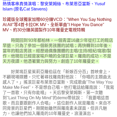
熱情客串真情演唱：黎安萊姆絲、布萊恩亞當斯、Yusuf
Islam (原名Cat Stevens)
珍藏版全球獨家加贈60分鐘VCD："When You Say Nothing
At All"等4首卡拉OK MV、全新單曲"I Hope You Dance"
MV、約30分鐘英國製作10年羅曼史電視特輯
時間回到'93年都柏林，一個青澀16歲少年從打工的鞋店
早退，只為了參加一個新男孩團的試唱；再快轉到10年後、
當年的鞋店男孩，經歷過偶像團體的主唱/主持/經紀/寫歌/製
作，他現在已經是家喻戶曉的全球巨星。羅南的成功，不是
天方夜譚，他憑著實力與努力，創造了10年羅曼史。
好萊塢巨星茱莉亞羅伯茲在「新娘百分百」首映會上，
不顧現場媒體，只忙著尋找羅南對他說：「你唱的主題曲太
感人了。」搖滾巨星布萊恩亞當斯、完成歌曲"The Way You
Make Me Feel"，不是想自己唱，他打電話給羅南說：「我寫
了一首歌，只有你能唱」。天后黎安萊姆斯，第一次聽
到"Last Thing On My Mind"的demo帶就說：「我要唱這首
歌，而且要跟創作人合唱」，這位創作人就是羅南。來自不
同背景的巨星們，剛開始雖然與羅南素未謀面，但非凡魅
力，也讓他們加入羅南的10年羅曼史，浪漫演出。