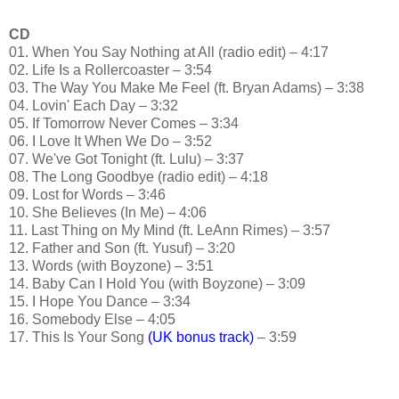
CD
01. When You Say Nothing at All (radio edit) – 4:17
02. Life Is a Rollercoaster – 3:54
03. The Way You Make Me Feel (ft. Bryan Adams) – 3:38
04. Lovin' Each Day – 3:32
05. If Tomorrow Never Comes – 3:34
06. I Love It When We Do – 3:52
07. We've Got Tonight (ft. Lulu) – 3:37
08. The Long Goodbye (radio edit) – 4:18
09. Lost for Words – 3:46
10. She Believes (In Me) – 4:06
11. Last Thing on My Mind (ft. LeAnn Rimes) – 3:57
12. Father and Son (ft. Yusuf) – 3:20
13. Words (with Boyzone) – 3:51
14. Baby Can I Hold You (with Boyzone) – 3:09
15. I Hope You Dance – 3:34
16. Somebody Else – 4:05
17. This Is Your Song
(UK bonus track)
– 3:59