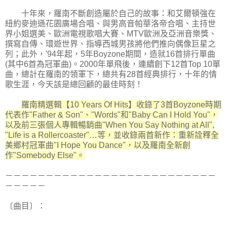
十年來，羅南不斷創造屬於自己的故事：和艾爾頓強在
紐約麥迪遜花園廣場合唱、與男高音帕華洛帝合唱、主持世
界小姐選美、歐洲電視歌唱大賽、MTV歐洲及亞洲音樂獎、
撰寫自傳、環遊世界、指導西城男孩將他們推向偶像巨星之
列；此外，'94年起，5年Boyzone期間，造就16首排行單曲
(其中6首為冠軍曲)。2000年單飛後，連續創下12首Top 10單
曲，總計在羅南的領軍下，總共有28首經典排行，十年的情
歌生涯，今天該是總回顧的最佳時刻！
羅南精選輯【10 Years Of Hits】收錄了3首Boyzone時期
代表作"Father & Son"、"Words"和"Baby Can I Hold You"，
以及前三張個人專輯暢銷曲"When You Say Nothing at All",
"Life is a Rollercoaster"…等，並收錄兩首新作：重新詮釋全
美鄉村冠軍曲"I Hope You Dance"，以及羅南全新創
作"Somebody Else"。
－－－－－－－－－－－－－－－－－－－－－－－－－－
－－－－－
〔曲目〕：