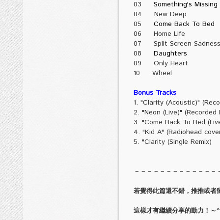
03
Something's Missing
04 New Deep
05
Come Back To Bed
06 Home Life
07 Split Screen Sadnes
08
Daughters
09 Only Heart
10 Wheel
Bonus Tracks
1. "Clarity (Acoustic)" (Re
2. "Neon (Live)" (Recorded 
3. "Come Back To Bed (Live
4. "Kid A" (Radiohead cove
5. "Clarity (Single Remix)
－－－－－－－－－－－－－
若覺得此篇還不錯，推推或者
這樣才有繼續分享的動力！～^