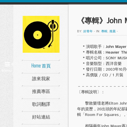
《專輯》John May
BY:
好青年
-
IN:
專輯
,
推薦
-
* 演唱歌手：
John Mayer
* 專輯名稱：
Heavier Th
* 唱片公司：SONY MUSI
* 音樂類型：西洋音樂
Home 首頁
* 發行日期：2003年10月03
Menu
* 高價版 / CD / 1 片裝
誰來我家
－－－－－－－－－－－－
推薦專區
〔專輯說明〕：
歌詞翻譯
擊敗樂壇老將Elton Joh
年的資歷，20出頭的年紀卻贏
輯「Room For Squa
好站連結
相隔兩年John Mayer再次