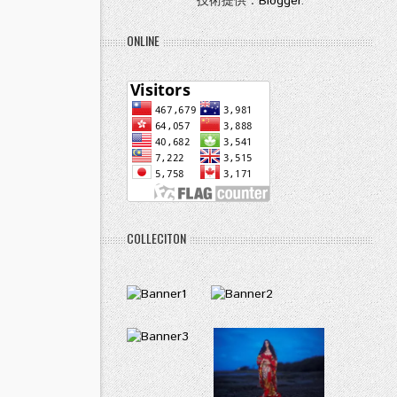
技術提供：
Blogger
.
ONLINE
COLLECITON