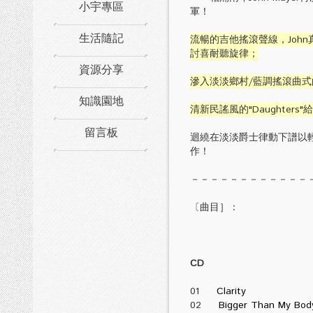
小宇專區
軍！
生活隨記
流暢的吉他搖滾聲線，John真假音
討喜耐聽旋律；
資源分享
滲入淡淡鄉村/藍調搖滾曲式的"
知識園地
清新民謠風的"Daughter
留言板
迴繞在淡淡爵士律動下譜以輕
作！
－－－－－－－－－－－－
〔曲目］：
CD
01
Clarity
02
Bigger Than My Bod