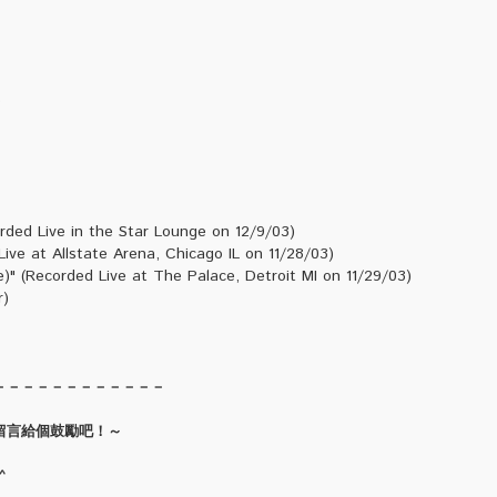
s
corded Live in the Star Lounge on 12/9/03)
Live at Allstate Arena, Chicago IL on 11/28/03)
)" (Recorded Live at The Palace, Detroit MI on 11/29/03)
r)
－－－－－－－－－－－－
留言給個鼓勵吧！～
^