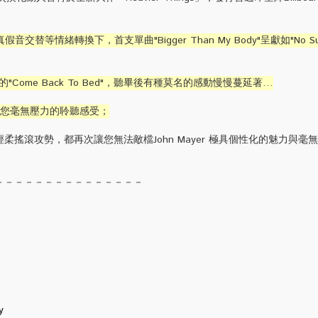
交替等情緒轉換下，首支單曲"Bigger Than My Body"呈獻如"No Such
Come Back To Bed"，聽畢後有種莫名的感動慢慢蔓延著…
s"給您毫無壓力的聆聽感受；
柔搖滾攻勢，都再次讓您無法敵檔John Mayer 極具個性化的魅力與毫
－－－－－－－－－－－－－－－
y