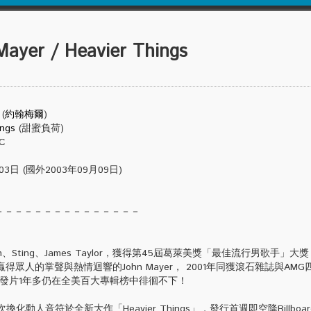
er / Heavier Things
(
約翰梅爾
)
ings
(甜蜜負荷)
C
日 (國外2003年09月09日)
－－－－－－－－－－－－－－－
n、Sting、James Taylor，獲得第45屆葛萊美獎「最佳流行男歌手」大
得眾人的掌聲與熱情迴響的John Mayer， 2001年同獲滾石雜誌與AM
res」，發片1年多仍在全美百大專輯榜中徘徊不下！
換化動人音符於全新大作「Heavier Things」，發行首週即空降Billboa