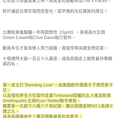
心灰意冷想要放棄之時，經男友的鼓勵參加The X Factor，
終於讓這位黑珍珠閃亮發光，提早預約天后寶座的席位！
比賽結束後醞釀一年時間問世《Spirit》，英美兩大巨頭
Simon Cowell和Clive Davis執行製作，
動員多位才氣音樂人齊力操盤，直接空降英國金榜冠軍，
七個禮拜大破一百五十九萬張，成為英國史上銷售最快專輯
第四名。
第一波主打"Bleeding Love"，由美國創作偶像才子傑西麥卡
尼，
以及嘻哈界全方位製作金童Timbaland提攜的五人搖滾新貴
OneRepublic主唱Ryan Tedder聯手撰寫，
開賣第一天創下六萬六千張紀錄，霸佔英國金榜NO.1長達七
週之久，
成為英國單曲史上獲冠週數最長的女歌手；