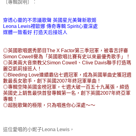
〔專輯說明〕︰
穿透心靈的不思議歌聲 英國星光美聲新歌姬
Leona Lewis裡歐娜 傳奇專輯 Spirit心靈深處
媒體一致看好 打造天后接班人
◎英國歌唱選秀節目The X Factor第三季冠軍，被毒舌評審
Simon Cowell譽為「英國歌唱比賽有史以來最優秀歌手」！
◎英美兩大音樂教父Simon Cowell、Clive Davis聯手打造瑪
麗亞凱莉接班人！
◎Bleeding Love連續霸佔七週冠軍，成為英國單曲史獲冠週
數最長女歌手，創下英國2007年終冠軍單曲！
◎專輯空降英國金榜冠軍，七週大破一百五十九萬張，締造
英國史上銷售最快首發專輯第一名，創下英國2007年終亞軍
專輯！
◎超脫歌聲的極限，只為唱進你心深處～～
這位愛唱的小妮子Leona Lewis，