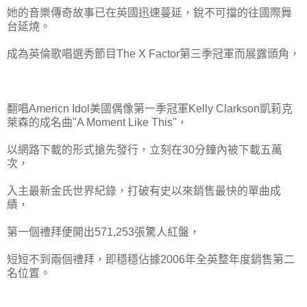
她的音樂傳奇故事已在英國迅速蔓延，銳不可擋的往國際舞
台延燒。
成為英倫歌唱選秀節目The X Factor第三季冠軍而展露頭角，
翻唱Americn Idol美國偶像第一季冠軍Kelly Clarkson凱莉克
萊森的成名曲"A Moment Like This"，
以網路下載的形式搶先發行，立刻在30分鐘內被下載五萬
次，
入主最新金氏世界紀錄，打破有史以來銷售最快的單曲成
績，
第一個禮拜便開出571,253張驚人紅盤，
短短不到兩個禮拜，即穩穩佔據2006年全英整年度銷售第二
名位置。