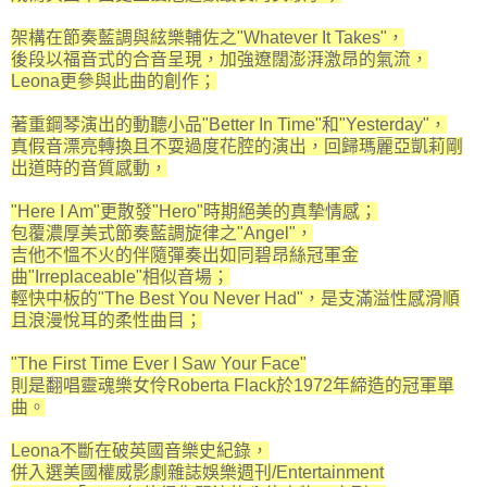
架構在節奏藍調與絃樂輔佐之"Whatever It Takes"，
後段以福音式的合音呈現，加強遼闊澎湃激昂的氣流，
Leona更參與此曲的創作；
著重鋼琴演出的動聽小品"Better In Time"和"Yesterday"，
真假音漂亮轉換且不耍過度花腔的演出，回歸瑪麗亞凱莉剛
出道時的音質感動，
"Here I Am"更散發"Hero"時期絕美的真摯情感；
包覆濃厚美式節奏藍調旋律之"Angel"，
吉他不慍不火的伴隨彈奏出如同碧昂絲冠軍金
曲"Irreplaceable"相似音場；
輕快中板的"The Best You Never Had"，是支滿溢性感滑順
且浪漫悅耳的柔性曲目；
"The First Time Ever I Saw Your Face"
則是翻唱靈魂樂女伶Roberta Flack於1972年締造的冠軍單
曲。
Leona不斷在破英國音樂史紀錄，
併入選美國權威影劇雜誌娛樂週刊/Entertainment