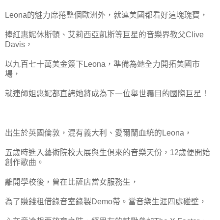
Leona的魅力席捲整個歐洲外，就連美國都看好這塊瑰寶，
捧紅惠妮休斯頓、艾莉西亞凱斯等巨星的音樂界教父Clive
Davis，
以九百七十萬美金簽下Leona，準備為她全力開拓美國市
場，
就連師姐惠妮都直誇她將成為下一位舉世矚目的國際巨星！
出生於英國倫敦，混有義大利、愛爾蘭血統的Leona，
五歲時進入藝術院校大展與生俱來的音樂天份，12歲便開始
創作歌曲。
離開學校後，曾在比薩店當女服務生，
為了賺錢租借錄音室錄製Demo帶。當音樂生涯四處碰壁，