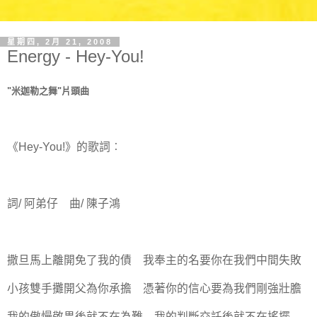
星期四, 2月 21, 2008
Energy - Hey-You!
"米迦勒之舞"片頭曲
《Hey-You!》的歌詞︰
詞/ 阿弟仔 曲/ 陳子鴻
撒旦馬上離開免了我的債 我奉主的名要你在我們中間失敗
小孩雙手攤開父為你承擔 憑著你的信心要為我們剛強壯膽
我的傲慢敬畏後就不在為難 我的判斷交託後就不在搖擺