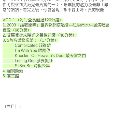
你將觀察到艾薇兒最真實的一面、最震撼的魅力及最非比尋
常的調調。看完之後，你會發現---想不愛上她，真的很難！
VCD：（2片, 全長超過120分鐘）
1. 2003「讓我閉嘴」世界巡迴演唱會---紐約市水牛城演唱會
實況（68分鐘）
2. 艾薇兒從未曝光之幕後花絮（40分鐘）
3. 5首音樂錄影帶：（17分鐘）
Complicated 超複雜
I'm With You 跟隨你
Knockin' On Heaven's Door 敲天堂之門
Losing Grip 就要抓狂
Sk8er Boi 滑板少年
4. 漏網鏡頭
5. 寫真館
－－－－－－－－－－－－－－－－－－－－－－－－－－
－
〔曲目］：