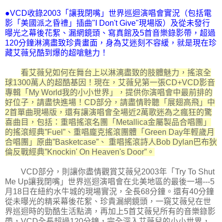
●VCD收錄2003「讓我閉嘴」世界巡迴演唱會實況（包括電
影「美國派之昏禮」插曲"I Don't Give"現場版）及從未發行
曝光之幕後花絮、漏網鏡頭、寫真館及5首音樂錄影帶，超過
120分鐘淋漓盡致珍貴畫面，身為艾迷刻不容緩，就是現在珍
藏艾薇兒酷到爆的超嗆魅力！
看艾薇兒如何在舞台上以淋漓盡致的肢體魅力，搖滾全
球1300萬人的超酷基因！現在，艾薇兒第一張CD+VCD影音
專輯「My World我的小小世界」，提供你演唱會中最前排的
好位子，請盡快進場！CD部分，請盡情聆聽「展翅高飛」中
2首單曲現場版，還有讓演唱會全場近2萬歌迷為之瘋狂的驚
喜曲目，包括：重唱搖滾名團「Metallica金屬製品合唱團」
的搖滾經典”Fuel”、重唱龐克搖滾團體「Green Day年輕歲月
合唱團」原曲”Basketcase”、 重唱搖滾詩人Bob Dylan巴布狄
倫反戰經典”Knockin' On Heaven's Door”。
VCD部分，則讓你盡情觀賞艾薇兒2003年「Try To Shut
Me Up讓我閉嘴」世界巡迴演唱會在北美地區的最後一場---5
月18日在紐約水牛城的現場實況，全長68分鐘。還有40分鐘
從未曝光的精采幕後花絮、珍貴漏網鏡頭，一窺艾薇兒在世
界巡迴時的勁酷生活點滴，再加上5首艾薇兒所有的音樂錄影
帶，VCD全長超過120分鐘，完全深入艾薇兒的小小世界，